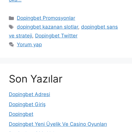
Kategoriler
Dopingbet Promosyonlar
Etiketler
dopingbet kazanan slotlar
,
dopingbet şans
ve strateji
,
Dopingbet Twitter
Yorum yap
Son Yazılar
Dopingbet Adresi
Dopingbet Giriş
Dopingbet
Dopingbet Yeni Üyelik Ve Casino Oyunları