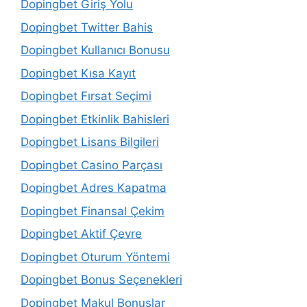
Dopingbet Giriş Yolu
Dopingbet Twitter Bahis
Dopingbet Kullanıcı Bonusu
Dopingbet Kısa Kayıt
Dopingbet Fırsat Seçimi
Dopingbet Etkinlik Bahisleri
Dopingbet Lisans Bilgileri
Dopingbet Casino Parçası
Dopingbet Adres Kapatma
Dopingbet Finansal Çekim
Dopingbet Aktif Çevre
Dopingbet Oturum Yöntemi
Dopingbet Bonus Seçenekleri
Dopingbet Makul Bonuslar