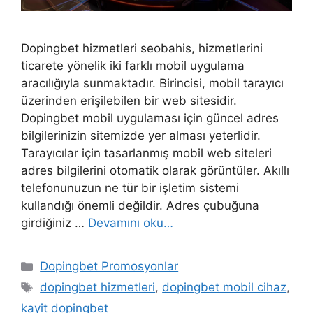
Dopingbet hizmetleri seobahis, hizmetlerini
ticarete yönelik iki farklı mobil uygulama
aracılığıyla sunmaktadır. Birincisi, mobil tarayıcı
üzerinden erişilebilen bir web sitesidir.
Dopingbet mobil uygulaması için güncel adres
bilgilerinizin sitemizde yer alması yeterlidir.
Tarayıcılar için tasarlanmış mobil web siteleri
adres bilgilerini otomatik olarak görüntüler. Akıllı
telefonunuzun ne tür bir işletim sistemi
kullandığı önemli değildir. Adres çubuğuna
girdiğiniz …
Devamını oku…
Kategoriler
Dopingbet Promosyonlar
Etiketler
dopingbet hizmetleri
,
dopingbet mobil cihaz
,
kayit dopingbet