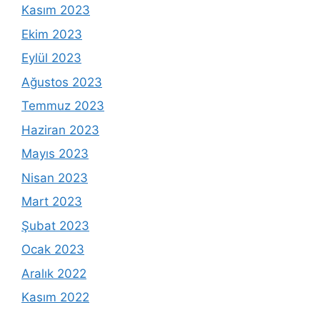
Kasım 2023
Ekim 2023
Eylül 2023
Ağustos 2023
Temmuz 2023
Haziran 2023
Mayıs 2023
Nisan 2023
Mart 2023
Şubat 2023
Ocak 2023
Aralık 2022
Kasım 2022