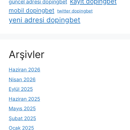
kayit dopingbet
güncel adresi dopingbet
mobil dopingbet
twitter dopingbet
yeni adresi dopingbet
Arşivler
Haziran 2026
Nisan 2026
Eylül 2025
Haziran 2025
Mayıs 2025
Şubat 2025
Ocak 2025