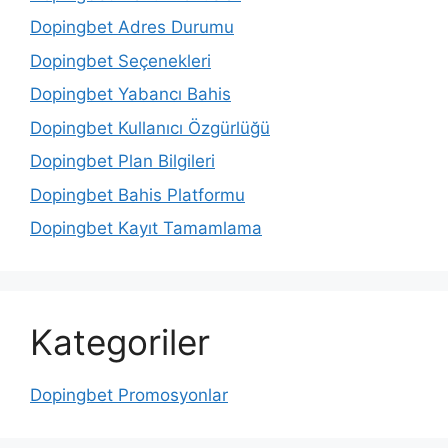
Dopingbet Adres Durumu
Dopingbet Seçenekleri
Dopingbet Yabancı Bahis
Dopingbet Kullanıcı Özgürlüğü
Dopingbet Plan Bilgileri
Dopingbet Bahis Platformu
Dopingbet Kayıt Tamamlama
Kategoriler
Dopingbet Promosyonlar