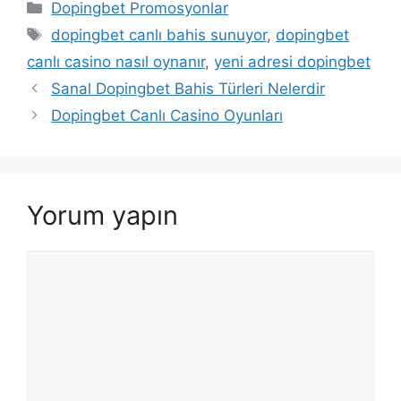
Kategoriler
Dopingbet Promosyonlar
Etiketler
dopingbet canlı bahis sunuyor
,
dopingbet
canlı casino nasıl oynanır
,
yeni adresi dopingbet
Sanal Dopingbet Bahis Türleri Nelerdir
Dopingbet Canlı Casino Oyunları
Yorum yapın
Yorum