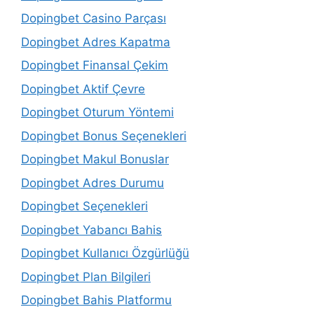
Dopingbet Casino Parçası
Dopingbet Adres Kapatma
Dopingbet Finansal Çekim
Dopingbet Aktif Çevre
Dopingbet Oturum Yöntemi
Dopingbet Bonus Seçenekleri
Dopingbet Makul Bonuslar
Dopingbet Adres Durumu
Dopingbet Seçenekleri
Dopingbet Yabancı Bahis
Dopingbet Kullanıcı Özgürlüğü
Dopingbet Plan Bilgileri
Dopingbet Bahis Platformu