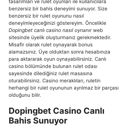
tasarımları ve rulet oyunları ile kullanıcılara
benzersiz bir bahis deneyimi sunuyor. Size
benzersiz bir rulet oyununu nasıl
deneyimleyeceğinizi göstereyim. Öncelikle
Dopingbet canlı casino nasıl oynanır
web
sitesinde üyelik oluşturmanız gerekmektedir.
Misafir olarak rulet oynayarak bonus
alamazsınız. Üye olduktan sonra hesabınıza
para aktararak oyun oynayabilirsiniz. Canlı
casino bölümünde bulunan rulet odası
sayesinde dilediğiniz rulet masasına
oturabilirsiniz. Casino meraklıları, ruletin
herhangi bir rulet oyununun ayrılmaz bir parçası
olduğunu bilir.
Dopingbet Casino Canlı
Bahis Sunuyor