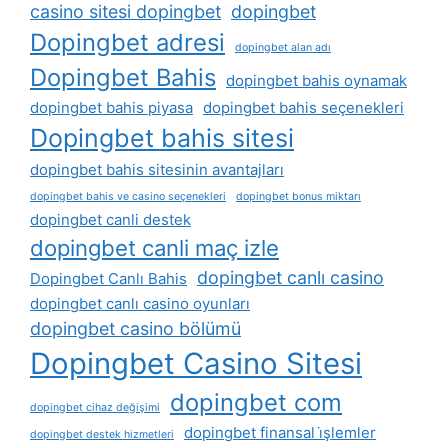
casino sitesi dopingbet
dopingbet
Dopingbet adresi
dopingbet alan adı
Dopingbet Bahis
dopingbet bahis oynamak
dopingbet bahis piyasa
dopingbet bahis seçenekleri
Dopingbet bahis sitesi
dopingbet bahis sitesinin avantajları
dopingbet bahis ve casino seçenekleri
dopingbet bonus miktarı
dopingbet canli destek
dopingbet canli maç izle
dopingbet canlı casino
Dopingbet Canlı Bahis
dopingbet canlı casino oyunları
dopingbet casino bölümü
Dopingbet Casino Sitesi
dopingbet com
dopingbet cihaz değişimi
dopingbet finansal i̇şlemler
dopingbet destek hizmetleri