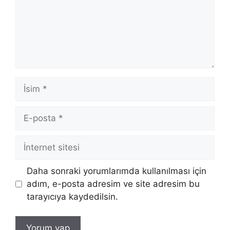
İsim
E-
posta
İnternet
sitesi
Daha sonraki yorumlarımda kullanılması için
adım, e-posta adresim ve site adresim bu
tarayıcıya kaydedilsin.