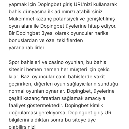
yapmak için Dopingbet giriş URL’nizi kullanarak
bahis dünyasına ilk adımınızı atabilirsiniz.
Mükemmel kazanç potansiyeli ve genişletilmiş
oyun alanı ile Dopingbet üyelerine hitap ediyor.
Bir Dopingbet üyesi olarak oyuncular harika
bonuslardan ve özel tekliflerden
yararlanabilirler.
Spor bahisleri ve casino oyunları, bu bahis
sitesini hemen hemen her müşteri için çekici
kılar. Bazı oyuncular canlı bahislerde vakit
geçirirken, diğerleri oyun sağlayıcıların sunduğu
normal oyunları oynarlar. Dopingbet, üyelerine
çeşitli kazanç fırsatları sağlamak amacıyla
faaliyet göstermektedir. Dopingbet kimlik
doğrulaması gerekiyorsa, Dopingbet giriş URL
bilgilerini aldıktan sonra bu siteye üye
olabilirsiniz!