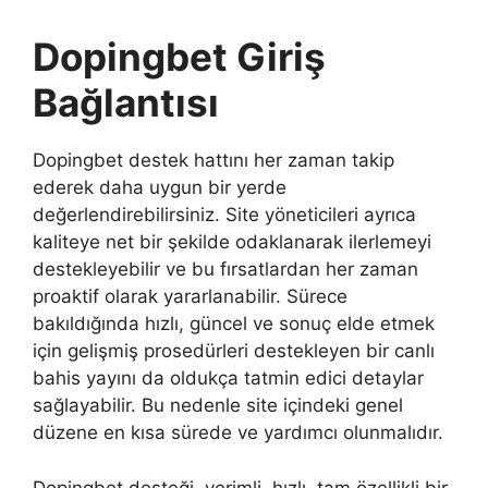
Dopingbet Giriş
Bağlantısı
Dopingbet destek hattını her zaman takip
ederek daha uygun bir yerde
değerlendirebilirsiniz. Site yöneticileri ayrıca
kaliteye net bir şekilde odaklanarak ilerlemeyi
destekleyebilir ve bu fırsatlardan her zaman
proaktif olarak yararlanabilir. Sürece
bakıldığında hızlı, güncel ve sonuç elde etmek
için gelişmiş prosedürleri destekleyen bir canlı
bahis yayını da oldukça tatmin edici detaylar
sağlayabilir. Bu nedenle site içindeki genel
düzene en kısa sürede ve yardımcı olunmalıdır.
Dopingbet desteği, verimli, hızlı, tam özellikli bir