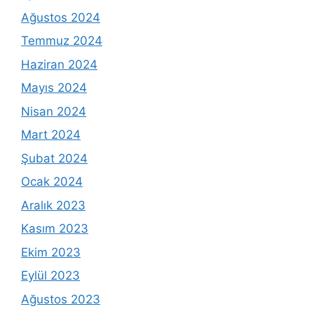
Ağustos 2024
Temmuz 2024
Haziran 2024
Mayıs 2024
Nisan 2024
Mart 2024
Şubat 2024
Ocak 2024
Aralık 2023
Kasım 2023
Ekim 2023
Eylül 2023
Ağustos 2023