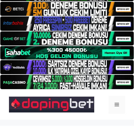
İçeriğe
atla
Menü