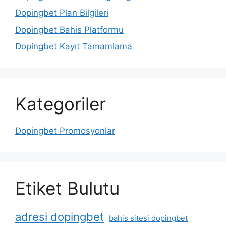
Dopingbet Plan Bilgileri
Dopingbet Bahis Platformu
Dopingbet Kayıt Tamamlama
Kategoriler
Dopingbet Promosyonlar
Etiket Bulutu
adresi dopingbet
bahis sitesi dopingbet