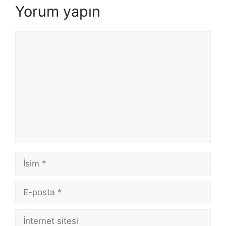
Yorum yapın
Yorum
İsim
E-
posta
İnternet