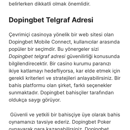
belirlerken dikkatli olmak önemlidir.
Dopingbet Telgraf Adresi
Çevrimiçi casinoya yönelik bir web sitesi olan
Dopingbet Mobile Connect, kullanıcılar arasında
popüler bir seçimdir. Bu yönergeler sizi
Dopingbet telgraf adresi
güvenilirliği konusunda
bilgilendirecektir. Bir casino kurumu paranızı
ikiye katlamayı hedefliyorsa, kar elde etmek için
gerekli kriterleri ve stratejileri anlayabilirsiniz. Bir
bahis platformu olan şirket, farklı seçenekler
sunmaktadır. Dopingbet bahisçiler tarafından
oldukça saygı görüyor.
Güvenli ve yetkili bir bahisçiye üye olarak bahis
oynamanızı tavsiye ederiz. Dopingbet Poker
oynayarak para kazanabilirsiniz. Dopingbet