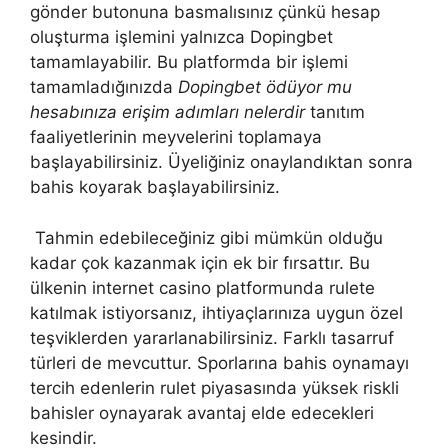
gönder butonuna basmalısınız çünkü hesap
oluşturma işlemini yalnızca Dopingbet
tamamlayabilir. Bu platformda bir işlemi
tamamladığınızda
Dopingbet ödüyor mu
hesabınıza erişim adımları nelerdir
tanıtım
faaliyetlerinin meyvelerini toplamaya
başlayabilirsiniz. Üyeliğiniz onaylandıktan sonra
bahis koyarak başlayabilirsiniz.
Tahmin edebileceğiniz gibi mümkün olduğu
kadar çok kazanmak için ek bir fırsattır. Bu
ülkenin internet casino platformunda rulete
katılmak istiyorsanız, ihtiyaçlarınıza uygun özel
teşviklerden yararlanabilirsiniz. Farklı tasarruf
türleri de mevcuttur. Sporlarına bahis oynamayı
tercih edenlerin rulet piyasasında yüksek riskli
bahisler oynayarak avantaj elde edecekleri
kesindir.