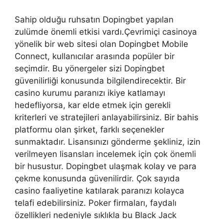
Sahip olduğu ruhsatın Dopingbet yapılan
zulümde önemli etkisi vardı.Çevrimiçi casinoya
yönelik bir web sitesi olan Dopingbet Mobile
Connect, kullanıcılar arasında popüler bir
seçimdir. Bu yönergeler sizi Dopingbet
güvenilirliği konusunda bilgilendirecektir. Bir
casino kurumu paranızı ikiye katlamayı
hedefliyorsa, kar elde etmek için gerekli
kriterleri ve stratejileri anlayabilirsiniz. Bir bahis
platformu olan şirket, farklı seçenekler
sunmaktadır. Lisansınızı gönderme şekliniz, izin
verilmeyen lisansları incelemek için çok önemli
bir husustur. Dopingbet ulaşmak kolay ve para
çekme konusunda güvenilirdir. Çok sayıda
casino faaliyetine katılarak paranızı kolayca
telafi edebilirsiniz. Poker firmaları, faydalı
özellikleri nedeniyle sıklıkla bu Black Jack