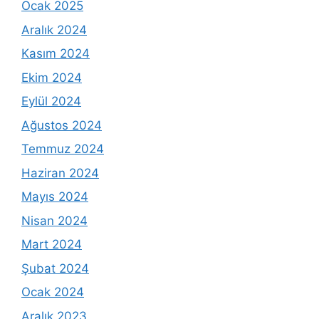
Ocak 2025
Aralık 2024
Kasım 2024
Ekim 2024
Eylül 2024
Ağustos 2024
Temmuz 2024
Haziran 2024
Mayıs 2024
Nisan 2024
Mart 2024
Şubat 2024
Ocak 2024
Aralık 2023