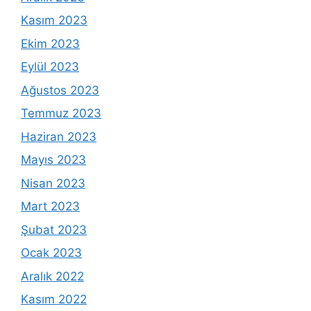
Kasım 2023
Ekim 2023
Eylül 2023
Ağustos 2023
Temmuz 2023
Haziran 2023
Mayıs 2023
Nisan 2023
Mart 2023
Şubat 2023
Ocak 2023
Aralık 2022
Kasım 2022