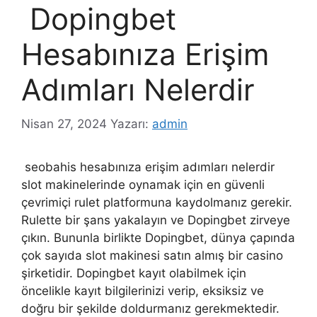
Dopingbet
Hesabınıza Erişim
Adımları Nelerdir
Nisan 27, 2024
Yazarı:
admin
seobahis hesabınıza erişim adımları nelerdir
slot makinelerinde oynamak için en güvenli
çevrimiçi rulet platformuna kaydolmanız gerekir.
Rulette bir şans yakalayın ve Dopingbet zirveye
çıkın. Bununla birlikte Dopingbet, dünya çapında
çok sayıda slot makinesi satın almış bir casino
şirketidir. Dopingbet kayıt olabilmek için
öncelikle kayıt bilgilerinizi verip, eksiksiz ve
doğru bir şekilde doldurmanız gerekmektedir.