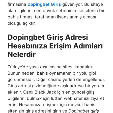
firmasına
Dopingbet Giriş
güveniyor. Bu siteye
olan ilgilerinin en büyük sebebinin ise sitenin bir
bahis firması tarafından lisanslanmış olması
olduğu açıktır.
Dopingbet Giriş Adresi
Hesabınıza Erişim Adımları
Nelerdir
Türkiye’de yasa dışı casino sitesi kapatıldı.
Bunun nedeni bahis oynamanın bir yolu gibi
görünmesidir. Diğer casino yerleri de engellendi.
Giriş adresi gizlendiğinde açık adrese bir yorum
eklenir. Canlı Black Jack için en güncel giriş
bilgilerini bulmak için lütfen web sitemizi ziyaret
edin. Hesabınıza erişmek için mevcut bahis
sitenizin giriş adresini girin ve
Dopingbet giriş