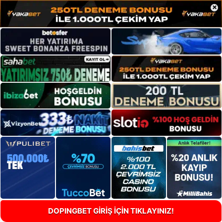
×
DOPINGBET GİRİŞ İÇİN TIKLAYINIZ!