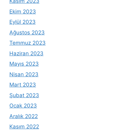
Kasım 2023
Ekim 2023
Eylül 2023
Ağustos 2023
Temmuz 2023
Haziran 2023
Mayıs 2023
Nisan 2023
Mart 2023
Şubat 2023
Ocak 2023
Aralık 2022
Kasım 2022