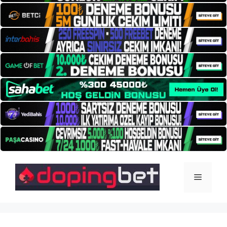
İçeriğe
atla
Menü