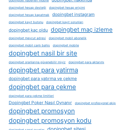
dopingbet haberleri mobile
dopingbet hesap desteği
dopingbet hesap erişimi
dopingbet instagram
dopingbet hesap kapatmak
dopingbet kayıt butonu
dopingbet kayıt sorunları
dopingbet maç izleme
dopingbet kaç oldu
dopingbet mevcut adresi
dopingbet mobil abonelik
dopingbet mobil canlı bahis
dopingbet mobile
dopingbet nasil bir site
dopingbet oranlarına güvenebilir miyiz
dopingbet para aktarımı
dopingbet para yatirma
dopingbet para yatırma ve çekme
dopingbet para çekme
dopingbet para çekme limitleri
Dopingbet Poker Nasıl Oynanır
dopingbet profesyonel ekip
dopingbet promosyon
dopingbet promosyon kodu
dopingbet sitesi
dopingbet sanal oyunlar