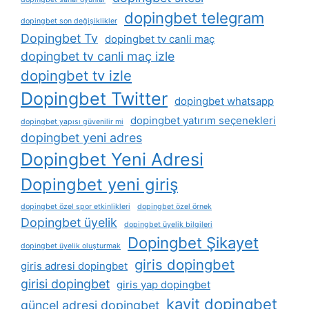
dopingbet telegram
dopingbet son değişiklikler
Dopingbet Tv
dopingbet tv canli maç
dopingbet tv canli maç izle
dopingbet tv izle
Dopingbet Twitter
dopingbet whatsapp
dopingbet yatırım seçenekleri
dopingbet yapısı güvenilir mi
dopingbet yeni adres
Dopingbet Yeni Adresi
Dopingbet yeni giriş
dopingbet özel spor etkinlikleri
dopingbet özel örnek
Dopingbet üyelik
dopingbet üyelik bilgileri
Dopingbet Şikayet
dopingbet üyelik oluşturmak
giris dopingbet
giris adresi dopingbet
girisi dopingbet
giris yap dopingbet
kayit dopingbet
güncel adresi dopingbet