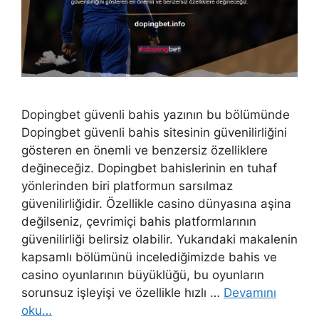
Dopingbet güvenli bahis yazının bu bölümünde
Dopingbet güvenli bahis sitesinin güvenilirliğini
gösteren en önemli ve benzersiz özelliklere
değineceğiz. Dopingbet bahislerinin en tuhaf
yönlerinden biri platformun sarsılmaz
güvenilirliğidir. Özellikle casino dünyasına aşina
değilseniz, çevrimiçi bahis platformlarının
güvenilirliği belirsiz olabilir. Yukarıdaki makalenin
kapsamlı bölümünü incelediğimizde bahis ve
casino oyunlarının büyüklüğü, bu oyunların
sorunsuz işleyişi ve özellikle hızlı …
Devamını
oku…