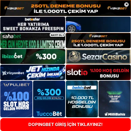
×
DOPINGBET GİRİŞ İÇİN TIKLAYINIZ!