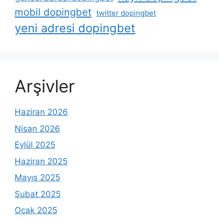
mobil dopingbet
twitter dopingbet
yeni adresi dopingbet
Arşivler
Haziran 2026
Nisan 2026
Eylül 2025
Haziran 2025
Mayıs 2025
Şubat 2025
Ocak 2025