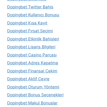
Dopingbet Twitter Bahis
Dopingbet Kullanıcı Bonusu
Dopingbet Kısa Kayıt
Dopingbet Fırsat Seçimi
Dopingbet Etkinlik Bahisleri
Dopingbet Lisans Bilgileri
Dopingbet Casino Parçası
Dopingbet Adres Kapatma
Dopingbet Finansal Çekim
Dopingbet Aktif Çevre
Dopingbet Oturum Yöntemi
Dopingbet Bonus Seçenekleri
Dopingbet Makul Bonuslar