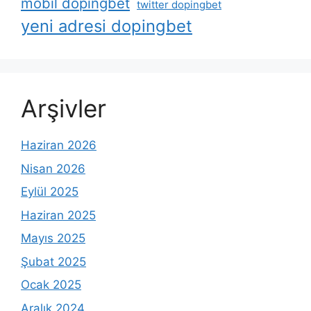
mobil dopingbet
twitter dopingbet
yeni adresi dopingbet
Arşivler
Haziran 2026
Nisan 2026
Eylül 2025
Haziran 2025
Mayıs 2025
Şubat 2025
Ocak 2025
Aralık 2024