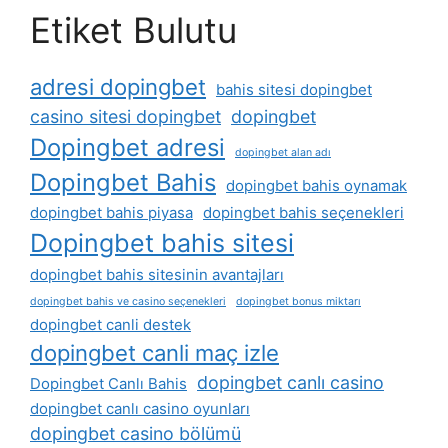
Etiket Bulutu
adresi dopingbet
bahis sitesi dopingbet
casino sitesi dopingbet
dopingbet
Dopingbet adresi
dopingbet alan adı
Dopingbet Bahis
dopingbet bahis oynamak
dopingbet bahis piyasa
dopingbet bahis seçenekleri
Dopingbet bahis sitesi
dopingbet bahis sitesinin avantajları
dopingbet bahis ve casino seçenekleri
dopingbet bonus miktarı
dopingbet canli destek
dopingbet canli maç izle
dopingbet canlı casino
Dopingbet Canlı Bahis
dopingbet canlı casino oyunları
dopingbet casino bölümü