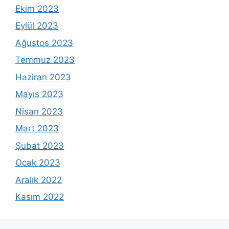
Ekim 2023
Eylül 2023
Ağustos 2023
Temmuz 2023
Haziran 2023
Mayıs 2023
Nisan 2023
Mart 2023
Şubat 2023
Ocak 2023
Aralık 2022
Kasım 2022