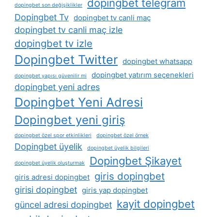
dopingbet telegram
dopingbet son değişiklikler
Dopingbet Tv
dopingbet tv canli maç
dopingbet tv canli maç izle
dopingbet tv izle
Dopingbet Twitter
dopingbet whatsapp
dopingbet yatırım seçenekleri
dopingbet yapısı güvenilir mi
dopingbet yeni adres
Dopingbet Yeni Adresi
Dopingbet yeni giriş
dopingbet özel spor etkinlikleri
dopingbet özel örnek
Dopingbet üyelik
dopingbet üyelik bilgileri
Dopingbet Şikayet
dopingbet üyelik oluşturmak
giris dopingbet
giris adresi dopingbet
girisi dopingbet
giris yap dopingbet
kayit dopingbet
güncel adresi dopingbet