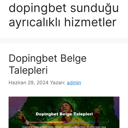
dopingbet sunduğu
ayrıcalıklı hizmetler
Dopingbet Belge
Talepleri
Haziran 29, 2024
Yazarı:
admin