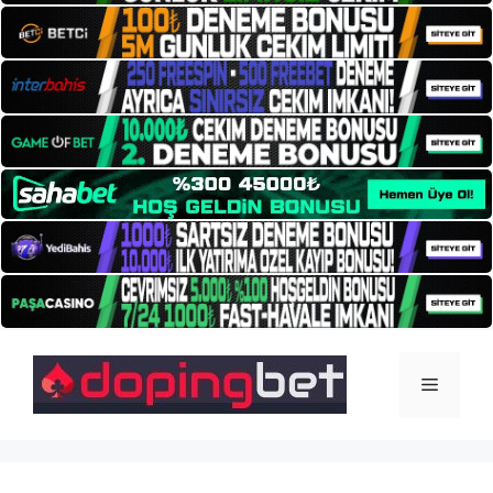
İçeriğe
atla
Menü