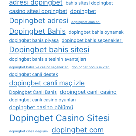
adresi dopingbet
bahis sitesi dopingbet
casino sitesi dopingbet
dopingbet
Dopingbet adresi
dopingbet alan adı
Dopingbet Bahis
dopingbet bahis oynamak
dopingbet bahis piyasa
dopingbet bahis seçenekleri
Dopingbet bahis sitesi
dopingbet bahis sitesinin avantajları
dopingbet bahis ve casino seçenekleri
dopingbet bonus miktarı
dopingbet canli destek
dopingbet canli maç izle
dopingbet canlı casino
Dopingbet Canlı Bahis
dopingbet canlı casino oyunları
dopingbet casino bölümü
Dopingbet Casino Sitesi
dopingbet com
dopingbet cihaz değişimi