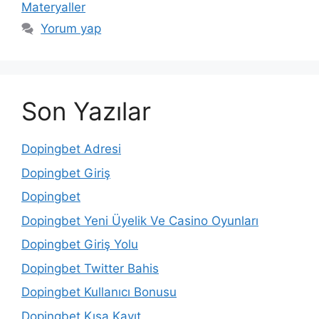
Materyaller
Yorum yap
Son Yazılar
Dopingbet Adresi
Dopingbet Giriş
Dopingbet
Dopingbet Yeni Üyelik Ve Casino Oyunları
Dopingbet Giriş Yolu
Dopingbet Twitter Bahis
Dopingbet Kullanıcı Bonusu
Dopingbet Kısa Kayıt