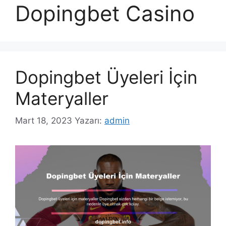
Dopingbet Casino
Dopingbet Üyeleri İçin
Materyaller
Mart 18, 2023
Yazarı:
admin