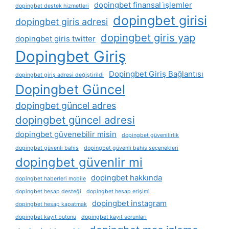
dopingbet finansal i̇şlemler
dopingbet destek hizmetleri
dopingbet girisi
dopingbet giris adresi
dopingbet giris yap
dopingbet giris twitter
Dopingbet Giriş
Dopingbet Giriş Bağlantısı
dopingbet giriş adresi değiştirildi
Dopingbet Güncel
dopingbet güncel adres
dopingbet güncel adresi
dopingbet güvenebilir misin
dopingbet güvenilirlik
dopingbet güvenli bahis
dopingbet güvenli bahis seçenekleri
dopingbet güvenlir mi
dopingbet hakkında
dopingbet haberleri mobile
dopingbet hesap desteği
dopingbet hesap erişimi
dopingbet instagram
dopingbet hesap kapatmak
dopingbet kayıt butonu
dopingbet kayıt sorunları