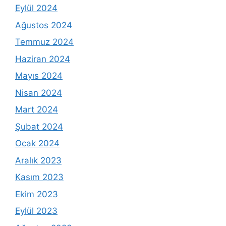
Eylül 2024
Ağustos 2024
Temmuz 2024
Haziran 2024
Mayıs 2024
Nisan 2024
Mart 2024
Şubat 2024
Ocak 2024
Aralık 2023
Kasım 2023
Ekim 2023
Eylül 2023