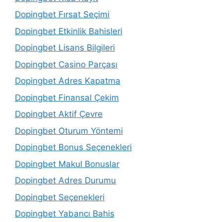
Dopingbet Fırsat Seçimi
Dopingbet Etkinlik Bahisleri
Dopingbet Lisans Bilgileri
Dopingbet Casino Parçası
Dopingbet Adres Kapatma
Dopingbet Finansal Çekim
Dopingbet Aktif Çevre
Dopingbet Oturum Yöntemi
Dopingbet Bonus Seçenekleri
Dopingbet Makul Bonuslar
Dopingbet Adres Durumu
Dopingbet Seçenekleri
Dopingbet Yabancı Bahis