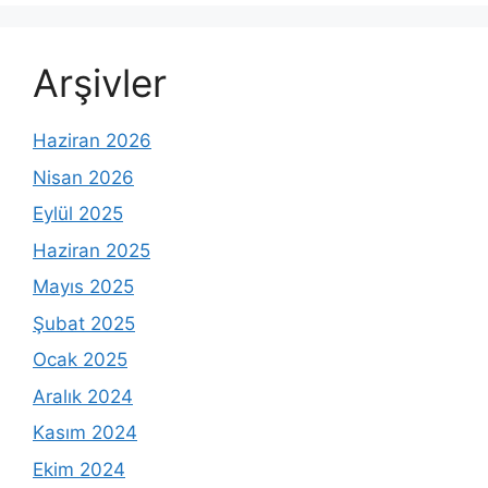
Arşivler
Haziran 2026
Nisan 2026
Eylül 2025
Haziran 2025
Mayıs 2025
Şubat 2025
Ocak 2025
Aralık 2024
Kasım 2024
Ekim 2024