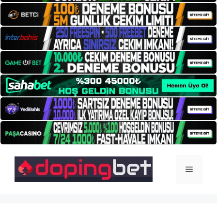
İçeriğe
atla
Menü