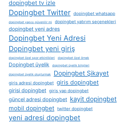
dopingbet tv izle
Dopingbet Twitter
dopingbet whatsapp
dopingbet yatırım seçenekleri
dopingbet yapısı güvenilir mi
dopingbet yeni adres
Dopingbet Yeni Adresi
Dopingbet yeni giriş
dopingbet özel spor etkinlikleri
dopingbet özel örnek
Dopingbet üyelik
dopingbet üyelik bilgileri
Dopingbet Şikayet
dopingbet üyelik oluşturmak
giris dopingbet
giris adresi dopingbet
girisi dopingbet
giris yap dopingbet
kayit dopingbet
güncel adresi dopingbet
mobil dopingbet
twitter dopingbet
yeni adresi dopingbet