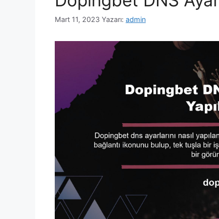
Dopingbet DNS Ayarla
Mart 11, 2023
Yazarı:
admin