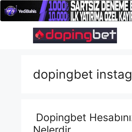
İçeriğe
atla
dopingbet insta
Dopingbet Hesabınız
Nelerdir