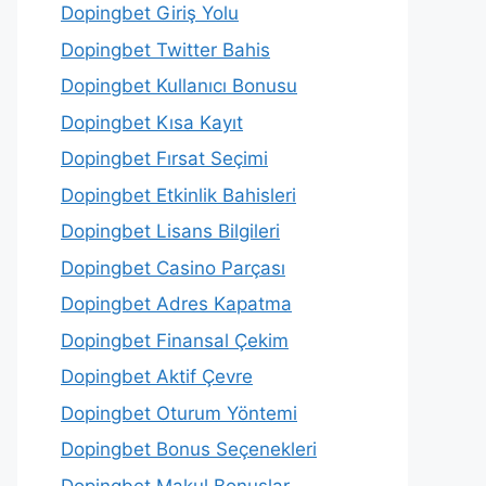
Dopingbet Giriş Yolu
Dopingbet Twitter Bahis
Dopingbet Kullanıcı Bonusu
Dopingbet Kısa Kayıt
Dopingbet Fırsat Seçimi
Dopingbet Etkinlik Bahisleri
Dopingbet Lisans Bilgileri
Dopingbet Casino Parçası
Dopingbet Adres Kapatma
Dopingbet Finansal Çekim
Dopingbet Aktif Çevre
Dopingbet Oturum Yöntemi
Dopingbet Bonus Seçenekleri
Dopingbet Makul Bonuslar