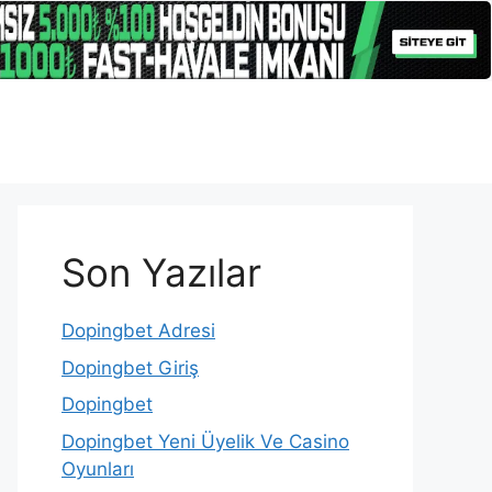
Son Yazılar
Dopingbet Adresi
Dopingbet Giriş
Dopingbet
Dopingbet Yeni Üyelik Ve Casino
Oyunları