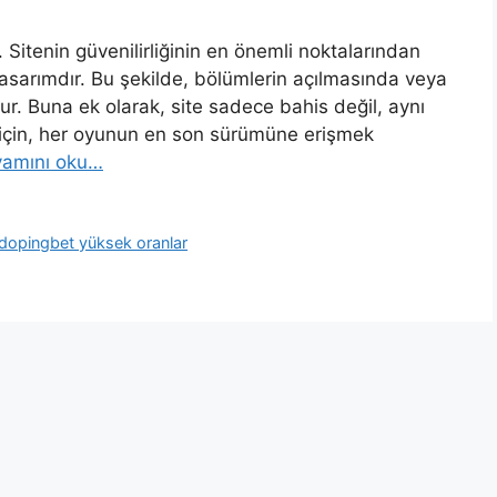
Sitenin güvenilirliğinin en önemli noktalarından
 tasarımdır. Bu şekilde, bölümlerin açılmasında veya
ur. Buna ek olarak, site sadece bahis değil, aynı
u için, her oyunun en son sürümüne erişmek
amını oku…
dopingbet yüksek oranlar