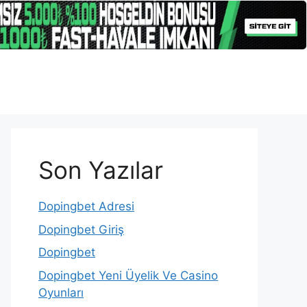
Son Yazılar
Dopingbet Adresi
Dopingbet Giriş
Dopingbet
Dopingbet Yeni Üyelik Ve Casino
Oyunları