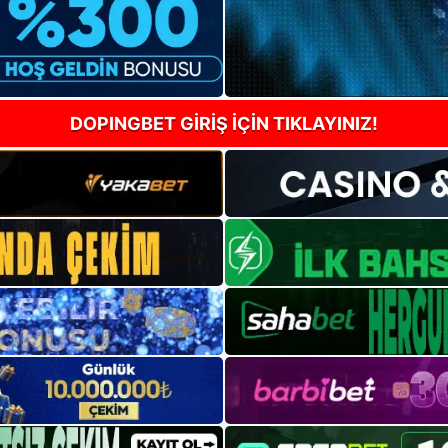
DOPINGBET GİRİŞ İÇİN TIKLAYINIZ!