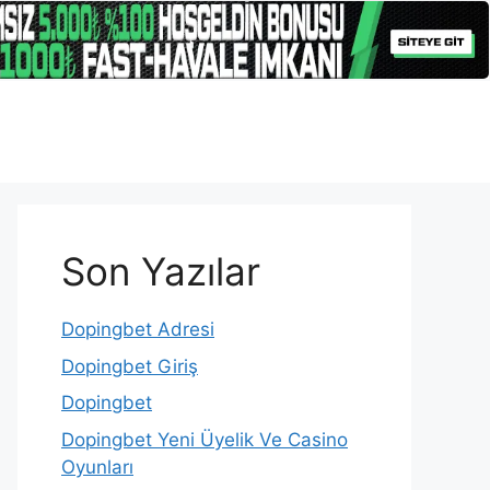
Son Yazılar
Dopingbet Adresi
Dopingbet Giriş
Dopingbet
Dopingbet Yeni Üyelik Ve Casino
Oyunları