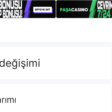
değişimi
rımı