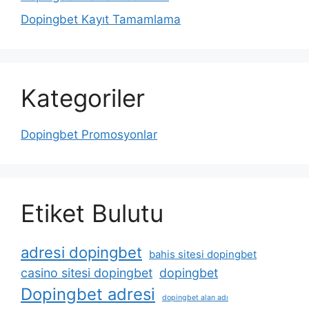
Dopingbet Kayıt Tamamlama
Kategoriler
Dopingbet Promosyonlar
Etiket Bulutu
adresi dopingbet
bahis sitesi dopingbet
casino sitesi dopingbet
dopingbet
Dopingbet adresi
dopingbet alan adı