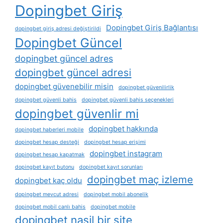
Dopingbet Giriş
Dopingbet Giriş Bağlantısı
dopingbet giriş adresi değiştirildi
Dopingbet Güncel
dopingbet güncel adres
dopingbet güncel adresi
dopingbet güvenebilir misin
dopingbet güvenilirlik
dopingbet güvenli bahis
dopingbet güvenli bahis seçenekleri
dopingbet güvenlir mi
dopingbet hakkında
dopingbet haberleri mobile
dopingbet hesap desteği
dopingbet hesap erişimi
dopingbet instagram
dopingbet hesap kapatmak
dopingbet kayıt butonu
dopingbet kayıt sorunları
dopingbet maç izleme
dopingbet kaç oldu
dopingbet mevcut adresi
dopingbet mobil abonelik
dopingbet mobil canlı bahis
dopingbet mobile
dopingbet nasil bir site