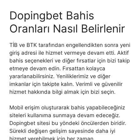
Dopingbet Bahis
Oranları Nasıl Belirlenir
TİB ve BTK tarafından engellendikten sonra yeni
giriş adresi ile hizmet vermeye devam etti. Aktif
bahis seçenekleri ve diğer fırsatlar için bizi takip
etmeye devam edin. Fırsattan kolayca
yararlanabilirsiniz. Yeniliklerimiz ve diğer
imkanlar için takipte kalın. Verimli ve güvenilir
hizmet hakkında bilgi almak için bizi seçin.
Mobil erişim oluşturarak bahis yapabileceğiniz
siteleri kullanıma sunmaya devam edeceğiz.
Dopingbet sitesi bu yöndeki öncülerden biridir.
Sürekli değişen gelişim sayesinde daha iyi
hizmet verebilmek için her zaman