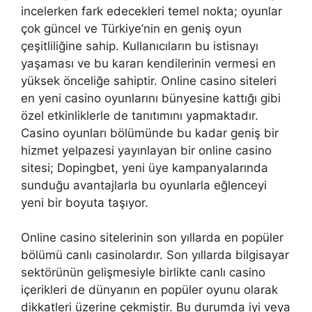
incelerken fark edecekleri temel nokta; oyunlar
çok güncel ve Türkiye’nin en geniş oyun
çeşitliliğine sahip. Kullanıcıların bu istisnayı
yaşaması ve bu kararı kendilerinin vermesi en
yüksek önceliğe sahiptir. Online casino siteleri
en yeni casino oyunlarını bünyesine kattığı gibi
özel etkinliklerle de tanıtımını yapmaktadır.
Casino oyunları bölümünde bu kadar geniş bir
hizmet yelpazesi yayınlayan bir online casino
sitesi; Dopingbet, yeni üye kampanyalarında
sunduğu avantajlarla bu oyunlarla eğlenceyi
yeni bir boyuta taşıyor.
Online casino sitelerinin son yıllarda en popüler
bölümü canlı casinolardır. Son yıllarda bilgisayar
sektörünün gelişmesiyle birlikte canlı casino
içerikleri de dünyanın en popüler oyunu olarak
dikkatleri üzerine çekmiştir. Bu durumda iyi veya