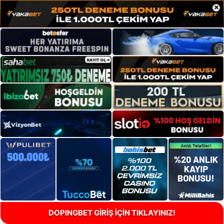
×
DOPINGBET GİRİŞ İÇİN TIKLAYINIZ!