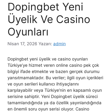
Dopingbet Yeni
Üyelik Ve Casino
Oyunları
Nisan 17, 2026
Yazarı:
admin
Dopingbet yeni üyelik ve casino oyunları
Türkiye’ye hizmet veren online casino pek çok
bilgiyi ifade etmekte ve bazen gerçek durumu
yansıtmamaktadır. Bu veriler; ilgili oyun içerikleri
ve oyun serileri kullanıcı ihtiyaçlarını
karşılayabilir veya Türkiye’nin en kapsamlı oyun
serisine sahiptir. Yeni Dopingbet üyelik süreci
tamamlandığında ya da özellik yayınlandığında
en önemli soru oyun serisi oluyor. Casino