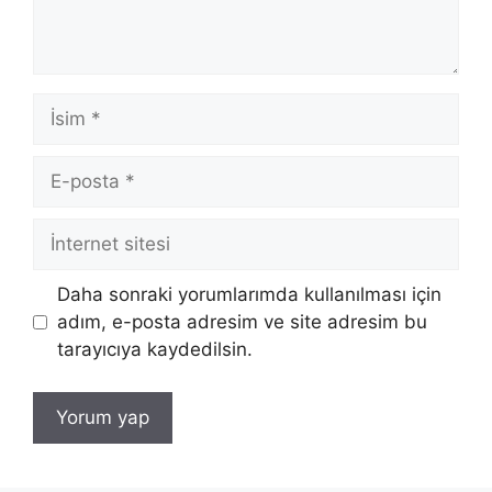
İsim
E-
posta
İnternet
sitesi
Daha sonraki yorumlarımda kullanılması için
adım, e-posta adresim ve site adresim bu
tarayıcıya kaydedilsin.