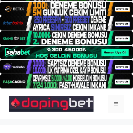
İçeriğe
atla
Menü