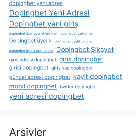
dopingbet yeni adres
Dopingbet Yeni Adresi
Dopingbet yeni giriş
dopingbet özel spor etkinlikleri
dopingbet özel örnek
Dopingbet üyelik
dopingbet üyelik bilgileri
Dopingbet Şikayet
dopingbet üyelik oluşturmak
giris dopingbet
giris adresi dopingbet
girisi dopingbet
giris yap dopingbet
kayit dopingbet
güncel adresi dopingbet
mobil dopingbet
twitter dopingbet
yeni adresi dopingbet
Arşivler