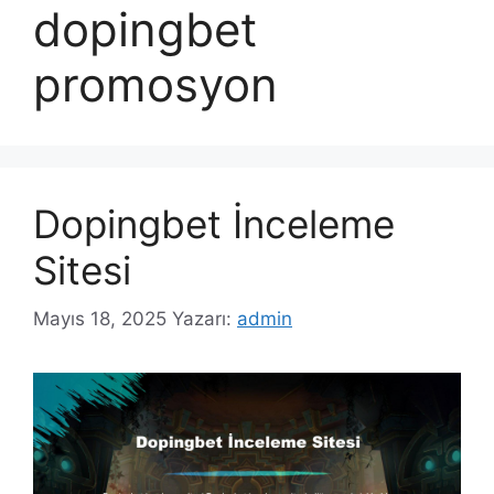
dopingbet
promosyon
Dopingbet İnceleme
Sitesi
Mayıs 18, 2025
Yazarı:
admin