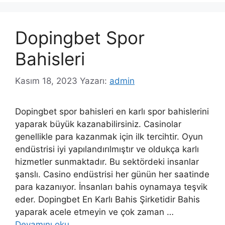
Dopingbet Spor
Bahisleri
Kasım 18, 2023
Yazarı:
admin
Dopingbet spor bahisleri en karlı spor bahislerini
yaparak büyük kazanabilirsiniz. Casinolar
genellikle para kazanmak için ilk tercihtir. Oyun
endüstrisi iyi yapılandırılmıştır ve oldukça karlı
hizmetler sunmaktadır. Bu sektördeki insanlar
şanslı. Casino endüstrisi her günün her saatinde
para kazanıyor. İnsanları bahis oynamaya teşvik
eder. Dopingbet En Karlı Bahis Şirketidir Bahis
yaparak acele etmeyin ve çok zaman …
Devamını oku…