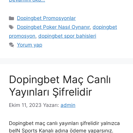
Kategoriler
Dopingbet Promosyonlar
Etiketler
Dopingbet Poker Nasıl Oynanır
,
dopingbet
promosyon
,
dopingbet spor bahisleri
Yorum yap
Dopingbet Maç Canlı
Yayınları Şifrelidir
Ekim 11, 2023
Yazarı:
admin
Dopingbet maç canlı yayınları şifrelidir yalnızca
beIN Sports Kanalı adına ödeme yaparsınız.