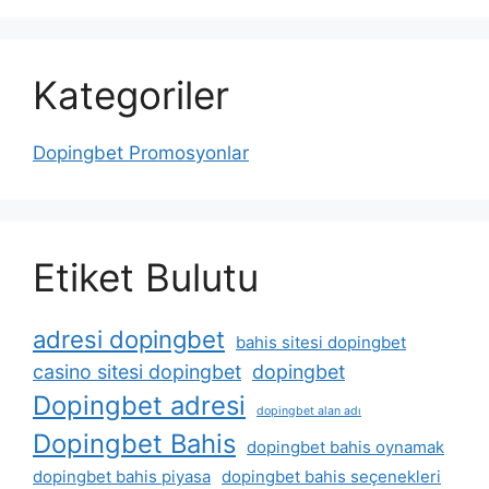
Kategoriler
Dopingbet Promosyonlar
Etiket Bulutu
adresi dopingbet
bahis sitesi dopingbet
casino sitesi dopingbet
dopingbet
Dopingbet adresi
dopingbet alan adı
Dopingbet Bahis
dopingbet bahis oynamak
dopingbet bahis piyasa
dopingbet bahis seçenekleri