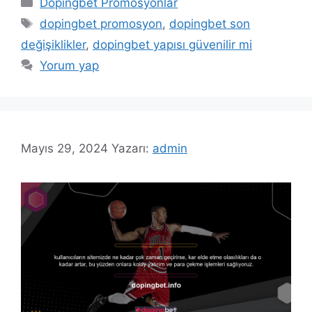
Kategoriler
Dopingbet Promosyonlar
Etiketler
dopingbet promosyon
,
dopingbet son
değişiklikler
,
dopingbet yapısı güvenilir mi
Yorum yap
Mayıs 29, 2024
Yazarı:
admin