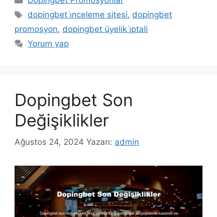
Dopingbet Promosyonlar
Etiketler
dopingbet i̇nceleme sitesi
,
dopingbet
promosyon
,
dopingbet üyelik i̇ptali
Yorum yap
Dopingbet Son
Değişiklikler
Ağustos 24, 2024
Yazarı:
admin