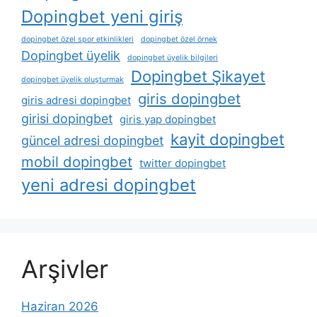
Dopingbet yeni giriş
dopingbet özel spor etkinlikleri
dopingbet özel örnek
Dopingbet üyelik
dopingbet üyelik bilgileri
Dopingbet Şikayet
dopingbet üyelik oluşturmak
giris dopingbet
giris adresi dopingbet
girisi dopingbet
giris yap dopingbet
kayit dopingbet
güncel adresi dopingbet
mobil dopingbet
twitter dopingbet
yeni adresi dopingbet
Arşivler
Haziran 2026