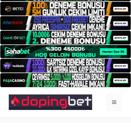
İçeriğe
atla
Menü