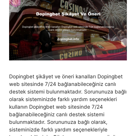
Dopingbet şikâyet ve öneri kanalları Dopingbet
web sitesinde 7/24 bağlanabileceğiniz canlı
destek sistemi bulunmaktadır. Sorununuza bağlı
olarak sisteminizde farklı yardım seçenekleri
kullanın Dopingbet web sitesinde 7/24
bağlanabileceğiniz canlı destek sistemi
bulunmaktadır. Sorununuza bağlı olarak,
sisteminizde farklı yardım seçenekleriyle