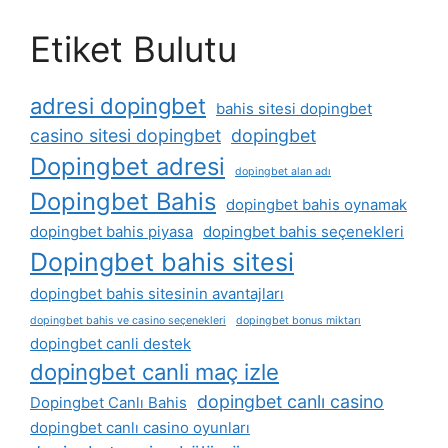
Etiket Bulutu
adresi dopingbet
bahis sitesi dopingbet
casino sitesi dopingbet
dopingbet
Dopingbet adresi
dopingbet alan adı
Dopingbet Bahis
dopingbet bahis oynamak
dopingbet bahis piyasa
dopingbet bahis seçenekleri
Dopingbet bahis sitesi
dopingbet bahis sitesinin avantajları
dopingbet bahis ve casino seçenekleri
dopingbet bonus miktarı
dopingbet canli destek
dopingbet canli maç izle
dopingbet canlı casino
Dopingbet Canlı Bahis
dopingbet canlı casino oyunları