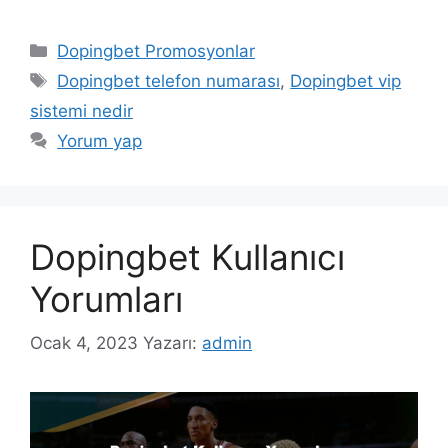
Kategoriler
Dopingbet Promosyonlar
Etiketler
Dopingbet telefon numarası
,
Dopingbet vip
sistemi nedir
Yorum yap
Dopingbet Kullanıcı
Yorumları
Ocak 4, 2023
Yazarı:
admin