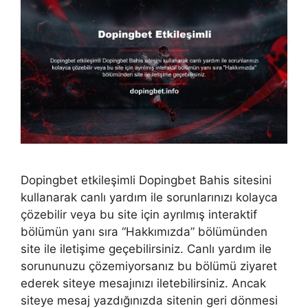
Dopingbet etkileşimli Dopingbet Bahis sitesini
kullanarak canlı yardım ile sorunlarınızı kolayca
çözebilir veya bu site için ayrılmış interaktif
bölümün yanı sıra “Hakkımızda” bölümünden
site ile iletişime geçebilirsiniz. Canlı yardım ile
sorununuzu çözemiyorsanız bu bölümü ziyaret
ederek siteye mesajınızı iletebilirsiniz. Ancak
siteye mesaj yazdığınızda sitenin geri dönmesi