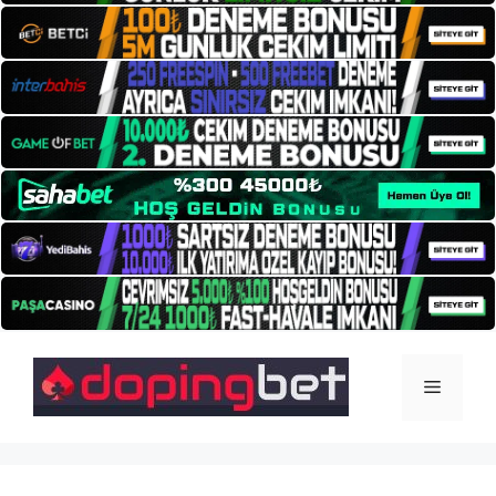
İçeriğe
atla
Menü