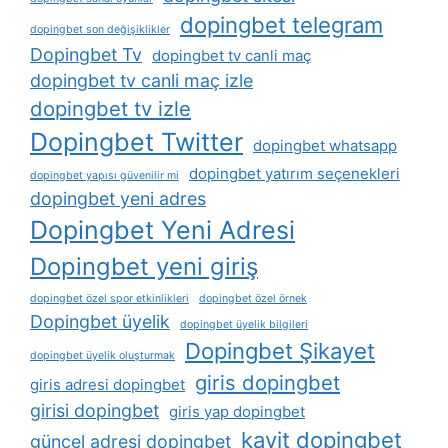
dopingbet telegram
dopingbet son değişiklikler
Dopingbet Tv
dopingbet tv canli maç
dopingbet tv canli maç izle
dopingbet tv izle
Dopingbet Twitter
dopingbet whatsapp
dopingbet yatırım seçenekleri
dopingbet yapısı güvenilir mi
dopingbet yeni adres
Dopingbet Yeni Adresi
Dopingbet yeni giriş
dopingbet özel spor etkinlikleri
dopingbet özel örnek
Dopingbet üyelik
dopingbet üyelik bilgileri
Dopingbet Şikayet
dopingbet üyelik oluşturmak
giris dopingbet
giris adresi dopingbet
girisi dopingbet
giris yap dopingbet
kayit dopingbet
güncel adresi dopingbet