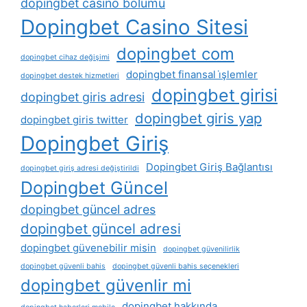
dopingbet casino bölümü
Dopingbet Casino Sitesi
dopingbet com
dopingbet cihaz değişimi
dopingbet finansal i̇şlemler
dopingbet destek hizmetleri
dopingbet girisi
dopingbet giris adresi
dopingbet giris yap
dopingbet giris twitter
Dopingbet Giriş
Dopingbet Giriş Bağlantısı
dopingbet giriş adresi değiştirildi
Dopingbet Güncel
dopingbet güncel adres
dopingbet güncel adresi
dopingbet güvenebilir misin
dopingbet güvenilirlik
dopingbet güvenli bahis
dopingbet güvenli bahis seçenekleri
dopingbet güvenlir mi
dopingbet hakkında