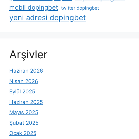
mobil dopingbet
twitter dopingbet
yeni adresi dopingbet
Arşivler
Haziran 2026
Nisan 2026
Eylül 2025
Haziran 2025
Mayıs 2025
Şubat 2025
Ocak 2025