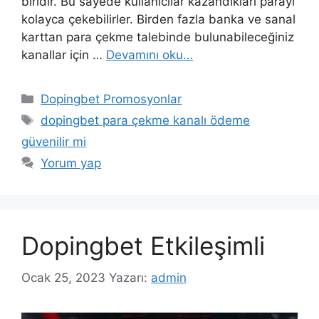
biridir. Bu sayede kullanıcılar kazandıkları parayı
kolayca çekebilirler. Birden fazla banka ve sanal
karttan para çekme talebinde bulunabileceğiniz
kanallar için …
Devamını oku…
Kategoriler
Dopingbet Promosyonlar
Etiketler
dopingbet para çekme kanalı ödeme
güvenilir mi
Yorum yap
Dopingbet Etkileşimli
Ocak 25, 2023
Yazarı:
admin