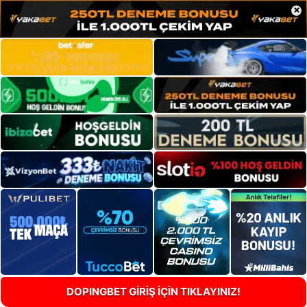
×
DOPINGBET GİRİŞ İÇİN TIKLAYINIZ!