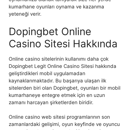
kumarhane oyunları oynama ve kazanma
yeteneği verir.
Dopingbet Online
Casino Sitesi Hakkında
Online casino sitelerinin kullanımı daha çok
Dopingbet Legit Online Casino Sitesi hakkında
geliştirdikleri mobil uygulamadan
kaynaklanmaktadır. Bu başarıya ulaşan ilk
sitelerden biri olan Dopingbet, oyunları bir mobil
kumarhaneye entegre etmek için en uzun
zamanı harcayan şirketlerden biridir.
Online casino web sitesi programlarının son
zamanlardaki gelişimi, oyun keyfinde ve oyuncu