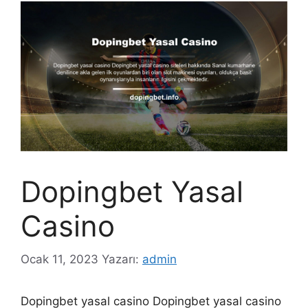
Dopingbet Yasal
Casino
Ocak 11, 2023
Yazarı:
admin
Dopingbet yasal casino Dopingbet yasal casino