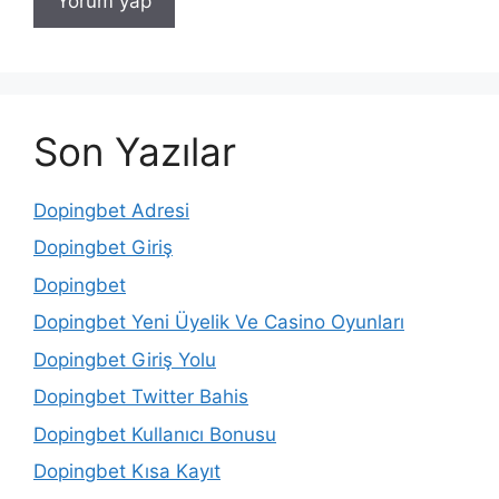
Son Yazılar
Dopingbet Adresi
Dopingbet Giriş
Dopingbet
Dopingbet Yeni Üyelik Ve Casino Oyunları
Dopingbet Giriş Yolu
Dopingbet Twitter Bahis
Dopingbet Kullanıcı Bonusu
Dopingbet Kısa Kayıt