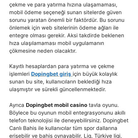
çekme ve para yatırma hızına ulaşamaması,
mobil ödeme seçeneği sunan sitelerde güven
sorunu yaratan önemli bir faktördür. Bu sorunu
önlemek için web sitelerinin ödeme ağları ile
entegre olması gerekir. Aksi takdirde beklenen
hıza ulaşılamaması mobil uygulamanın
çökmesine neden olacaktır.
Kayıtlı hesaplardan para yatırma ve çekme
işlemleri
Dopingbet giriş
için büyük kolaylık
sunan bu site, kullanıcıların beklediği hıza
ulaşmıştır ve sürekli güncellenmektedir.
Ayrıca
Dopingbet mobil casino
tavla oyunu.
Böylece bu oyunun mobil entegrasyonunu akıllı
telefon teknolojisi ile deneyebilirsiniz. Dopingbet
Canlı Bahis ile kullanıcılar tüm spor dallarına
erişebilir ve bahis oynayabilir. Lig, Türkiye ligi,