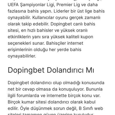
UEFA Şampiyonlar Ligi, Premier Lig ve daha
fazlasına bahis yapın. Liderler bir üst lige bahis
oynayabilir. Kullanıcılar oyunu gerçek zamanlı
olarak takip edebilir. Dopingbet canlı bahis
sitesi, en hızlı bahisler ve yüksek oranlı
etkinliklerin yanı sıra yüksek kaliteli kupon
seçenekleri sunar. Bahisçiler internet
erişimlerinin olduğu her yerde bahis
oynayabilirler.
Dopingbet Dolandırıcı Mı
Dopingbet dolandırıcı olup olmadığı konusunda
net bir cevap olmasa da konuşuluyor. Bununla
ilgili forumlarda ve internette birçok konu var.
Birçok kumar sitesi dolandırıcı olarak kabul
edilir. Öyle düşünmek sorun değil, B Sınıfı web
siteleri tamamen güven üzerine kuruludur.