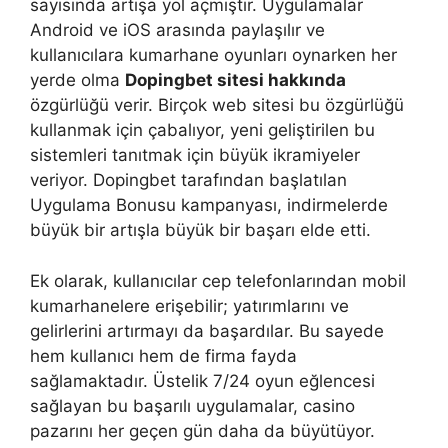
sayısında artışa yol açmıştır. Uygulamalar
Android ve iOS arasında paylaşılır ve
kullanıcılara kumarhane oyunları oynarken her
yerde olma
Dopingbet sitesi hakkında
özgürlüğü verir. Birçok web sitesi bu özgürlüğü
kullanmak için çabalıyor, yeni geliştirilen bu
sistemleri tanıtmak için büyük ikramiyeler
veriyor. Dopingbet tarafından başlatılan
Uygulama Bonusu kampanyası, indirmelerde
büyük bir artışla büyük bir başarı elde etti.
Ek olarak, kullanıcılar cep telefonlarından mobil
kumarhanelere erişebilir; yatırımlarını ve
gelirlerini artırmayı da başardılar. Bu sayede
hem kullanıcı hem de firma fayda
sağlamaktadır. Üstelik 7/24 oyun eğlencesi
sağlayan bu başarılı uygulamalar, casino
pazarını her geçen gün daha da büyütüyor.