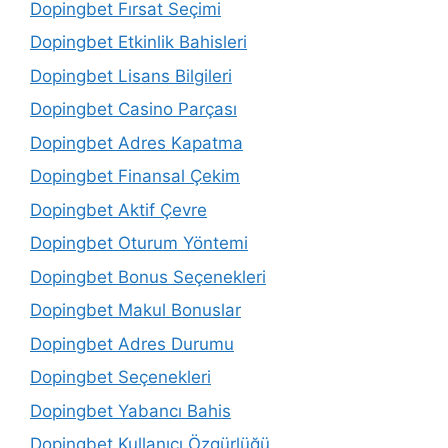
Dopingbet Fırsat Seçimi
Dopingbet Etkinlik Bahisleri
Dopingbet Lisans Bilgileri
Dopingbet Casino Parçası
Dopingbet Adres Kapatma
Dopingbet Finansal Çekim
Dopingbet Aktif Çevre
Dopingbet Oturum Yöntemi
Dopingbet Bonus Seçenekleri
Dopingbet Makul Bonuslar
Dopingbet Adres Durumu
Dopingbet Seçenekleri
Dopingbet Yabancı Bahis
Dopingbet Kullanıcı Özgürlüğü