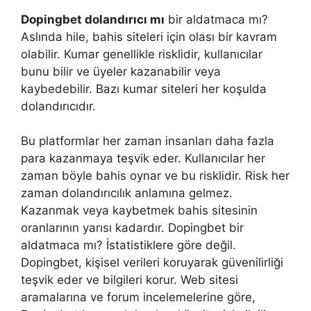
Dopingbet dolandırıcı mı
bir aldatmaca mı?
Aslında hile, bahis siteleri için olası bir kavram
olabilir. Kumar genellikle risklidir, kullanıcılar
bunu bilir ve üyeler kazanabilir veya
kaybedebilir. Bazı kumar siteleri her koşulda
dolandırıcıdır.
Bu platformlar her zaman insanları daha fazla
para kazanmaya teşvik eder. Kullanıcılar her
zaman böyle bahis oynar ve bu risklidir. Risk her
zaman dolandırıcılık anlamına gelmez.
Kazanmak veya kaybetmek bahis sitesinin
oranlarının yarısı kadardır. Dopingbet bir
aldatmaca mı? İstatistiklere göre değil.
Dopingbet, kişisel verileri koruyarak güvenilirliği
teşvik eder ve bilgileri korur. Web sitesi
aramalarına ve forum incelemelerine göre,