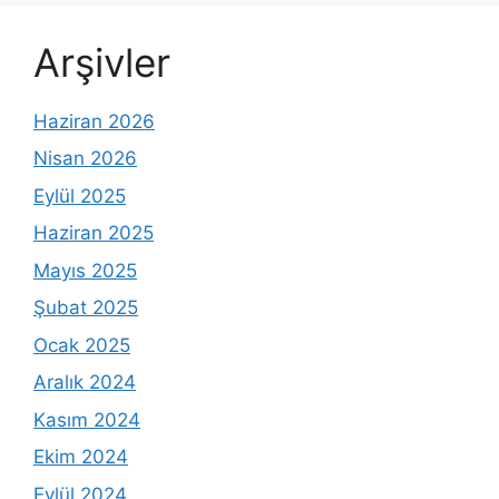
Arşivler
Haziran 2026
Nisan 2026
Eylül 2025
Haziran 2025
Mayıs 2025
Şubat 2025
Ocak 2025
Aralık 2024
Kasım 2024
Ekim 2024
Eylül 2024