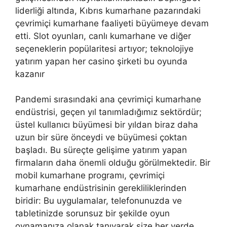
liderliği altında, Kıbrıs kumarhane pazarındaki
çevrimiçi kumarhane faaliyeti büyümeye devam
etti. Slot oyunları, canlı kumarhane ve diğer
seçeneklerin popülaritesi artıyor; teknolojiye
yatırım yapan her casino şirketi bu oyunda
kazanır
Pandemi sırasındaki ana çevrimiçi kumarhane
endüstrisi, geçen yıl tanımladığımız sektördür;
üstel kullanıcı büyümesi bir yıldan biraz daha
uzun bir süre önceydi ve büyümesi çoktan
başladı. Bu süreçte gelişime yatırım yapan
firmaların daha önemli olduğu görülmektedir. Bir
mobil kumarhane programı, çevrimiçi
kumarhane endüstrisinin gerekliliklerinden
biridir: Bu uygulamalar, telefonunuzda ve
tabletinizde sorunsuz bir şekilde oyun
oynamanıza olanak tanıyarak size her yerde