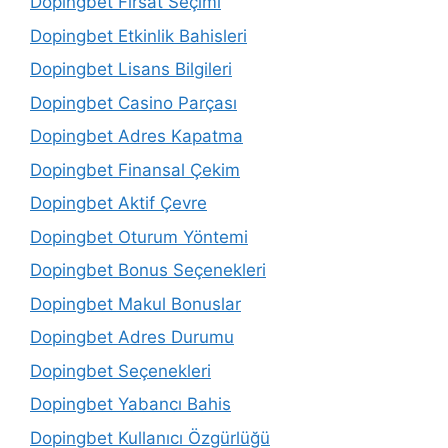
Dopingbet Fırsat Seçimi
Dopingbet Etkinlik Bahisleri
Dopingbet Lisans Bilgileri
Dopingbet Casino Parçası
Dopingbet Adres Kapatma
Dopingbet Finansal Çekim
Dopingbet Aktif Çevre
Dopingbet Oturum Yöntemi
Dopingbet Bonus Seçenekleri
Dopingbet Makul Bonuslar
Dopingbet Adres Durumu
Dopingbet Seçenekleri
Dopingbet Yabancı Bahis
Dopingbet Kullanıcı Özgürlüğü