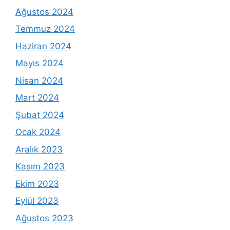
Ağustos 2024
Temmuz 2024
Haziran 2024
Mayıs 2024
Nisan 2024
Mart 2024
Şubat 2024
Ocak 2024
Aralık 2023
Kasım 2023
Ekim 2023
Eylül 2023
Ağustos 2023