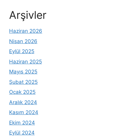
Arşivler
Haziran 2026
Nisan 2026
Eylül 2025
Haziran 2025
Mayıs 2025
Şubat 2025
Ocak 2025
Aralık 2024
Kasım 2024
Ekim 2024
Eylül 2024