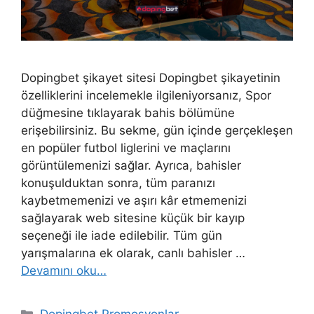
Dopingbet şikayet sitesi Dopingbet şikayetinin
özelliklerini incelemekle ilgileniyorsanız, Spor
düğmesine tıklayarak bahis bölümüne
erişebilirsiniz. Bu sekme, gün içinde gerçekleşen
en popüler futbol liglerini ve maçlarını
görüntülemenizi sağlar. Ayrıca, bahisler
konuşulduktan sonra, tüm paranızı
kaybetmemenizi ve aşırı kâr etmemenizi
sağlayarak web sitesine küçük bir kayıp
seçeneği ile iade edilebilir. Tüm gün
yarışmalarına ek olarak, canlı bahisler …
Devamını oku…
Kategoriler