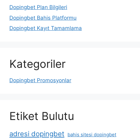
Dopingbet Plan Bilgileri
Dopingbet Bahis Platformu
Dopingbet Kayıt Tamamlama
Kategoriler
Dopingbet Promosyonlar
Etiket Bulutu
adresi dopingbet
bahis sitesi dopingbet