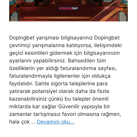
Dopingbet yarışması bilgisayarınız Dopingbet
çevrimiçi yarışmalarına katılıyorsa, iletişimdeki
geçici kesintileri gidermek için bilgisayarınızın
ayarlarını yapabilirsiniz. Bahsedilen tüm
özelliklerin yer aldığı faturalandırma sayfası,
faturalandırmayla ilgilenenler için oldukça
faydalıdır. Sahte sigorta taleplerine para
yatırarak potansiyel olarak daha da fazla
kazanabilirsiniz çünkü bu talepler önemli
miktarda kar sağlar Güvenilir yapısıyla bir
zamanlar tartışmasız favori olmasına rağmen,
hala çok …
Devamını oku…