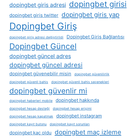
dopingbet girisi
dopingbet giris adresi
dopingbet giris yap
dopingbet giris twitter
Dopingbet Giriş
Dopingbet Giriş Bağlantısı
dopingbet giriş adresi değiştirildi
Dopingbet Güncel
dopingbet güncel adres
dopingbet güncel adresi
dopingbet güvenebilir misin
dopingbet güvenilirlik
dopingbet güvenli bahis
dopingbet güvenli bahis seçenekleri
dopingbet güvenlir mi
dopingbet hakkında
dopingbet haberleri mobile
dopingbet hesap desteği
dopingbet hesap erişimi
dopingbet instagram
dopingbet hesap kapatmak
dopingbet kayıt butonu
dopingbet kayıt sorunları
dopingbet maç izleme
dopingbet kaç oldu