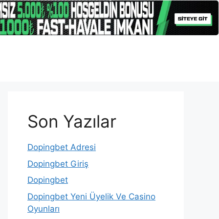
Son Yazılar
Dopingbet Adresi
Dopingbet Giriş
Dopingbet
Dopingbet Yeni Üyelik Ve Casino
Oyunları