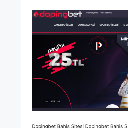
Dopingbet Bahis Sitesi Dopingbet Bahis Si