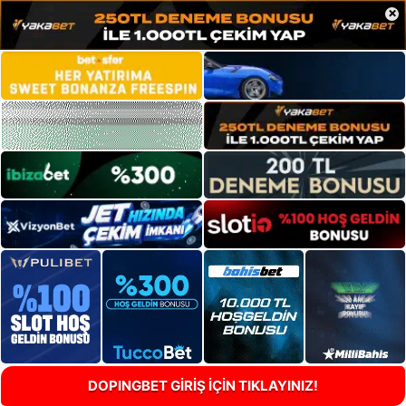
×
DOPINGBET GİRİŞ İÇİN TIKLAYINIZ!