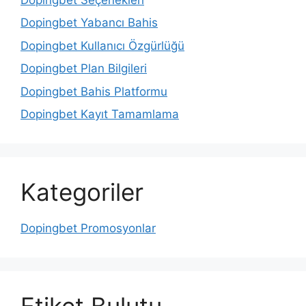
Dopingbet Yabancı Bahis
Dopingbet Kullanıcı Özgürlüğü
Dopingbet Plan Bilgileri
Dopingbet Bahis Platformu
Dopingbet Kayıt Tamamlama
Kategoriler
Dopingbet Promosyonlar