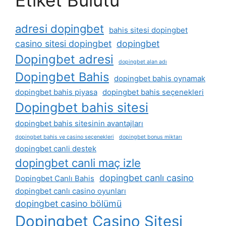
Etiket Bulutu
adresi dopingbet
bahis sitesi dopingbet
casino sitesi dopingbet
dopingbet
Dopingbet adresi
dopingbet alan adı
Dopingbet Bahis
dopingbet bahis oynamak
dopingbet bahis piyasa
dopingbet bahis seçenekleri
Dopingbet bahis sitesi
dopingbet bahis sitesinin avantajları
dopingbet bahis ve casino seçenekleri
dopingbet bonus miktarı
dopingbet canli destek
dopingbet canli maç izle
dopingbet canlı casino
Dopingbet Canlı Bahis
dopingbet canlı casino oyunları
dopingbet casino bölümü
Dopingbet Casino Sitesi