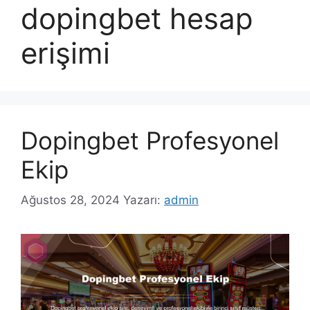
dopingbet hesap
erişimi
Dopingbet Profesyonel
Ekip
Ağustos 28, 2024
Yazarı:
admin