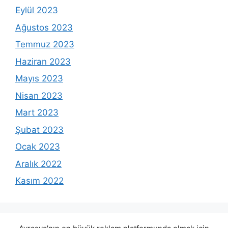
Eylül 2023
Ağustos 2023
Temmuz 2023
Haziran 2023
Mayıs 2023
Nisan 2023
Mart 2023
Şubat 2023
Ocak 2023
Aralık 2022
Kasım 2022