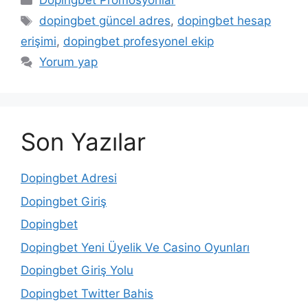
Dopingbet Promosyonlar
Etiketler
dopingbet güncel adres
,
dopingbet hesap
erişimi
,
dopingbet profesyonel ekip
Yorum yap
Son Yazılar
Dopingbet Adresi
Dopingbet Giriş
Dopingbet
Dopingbet Yeni Üyelik Ve Casino Oyunları
Dopingbet Giriş Yolu
Dopingbet Twitter Bahis