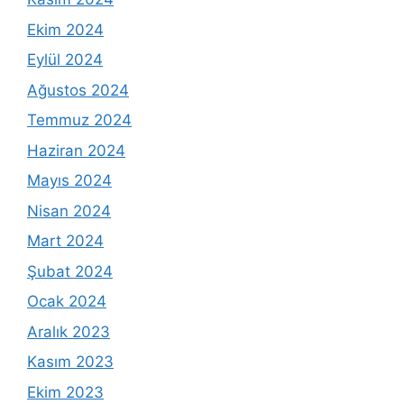
Ekim 2024
Eylül 2024
Ağustos 2024
Temmuz 2024
Haziran 2024
Mayıs 2024
Nisan 2024
Mart 2024
Şubat 2024
Ocak 2024
Aralık 2023
Kasım 2023
Ekim 2023