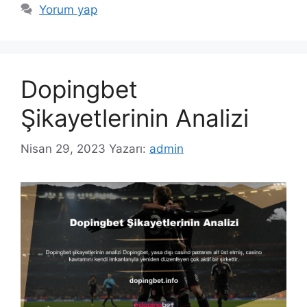
Yorum yap
Dopingbet
Şikayetlerinin Analizi
Nisan 29, 2023
Yazarı:
admin