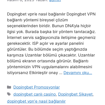
Dopingbet vpn’e nasıl bağlanılır Dopingbet VPN
bağlantı yöntemi bireysel çözüm
seçeneklerinden biridir. Bunun DNA’yla hiçbir
ilgisi yok. Burada başka bir yöntem tanıtacağız.
İnternet servis sağlayıcınızla iletişime geçmeniz
gerekecektir. ISP açılır ve ayarlar panelini
görüntüler. Bu bölümde seçim yaptığınızda
karşınıza Uzantılar bölümü çıkacaktır. Uzantılar
bölümü ekranın ortasında görünür. Bağlantı
yönteminizin VPN uygulamalarını alabilmesini
istiyorsanız Etkinleştir onay …
Devamını oku…
Kategoriler
Dopingbet Promosyonlar
Etiketler
dopingbet canlı casino
,
Dopingbet Şikayet
,
dopingbet vpn'e nasıl bağlanılır