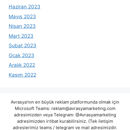
Haziran 2023
Mayıs 2023
Nisan 2023
Mart 2023
Şubat 2023
Ocak 2023
Aralık 2022
Kasım 2022
Avrasya'nın en büyük reklam platformunda olmak için
Microsoft Teams:
reklam@avrasyamarketing.com
adresimizden veya Telegram: @Avrasyamarketing
adresimizden irtibat kurabilirsiniz. (Tek iletişim
adreslerimiz teams / telegram ve mail adresimizdir.