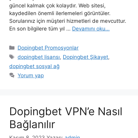
güncel kalmak çok kolaydır. Web sitesi,
kaydedilen önemli ilerlemeleri görüntüler.
Sorularınız için müşteri hizmetleri de mevcuttur.
En son bilgilere tüm yıl …
Devamını oku…
Kategoriler
Dopingbet Promosyonlar
Etiketler
dopingbet lisansı
,
Dopingbet Şikayet
,
dopingbet sosyal ağ
Yorum yap
Dopingbet VPN’e Nasıl
Bağlanılır
Kasım 8, 2023
Yazarı:
admin