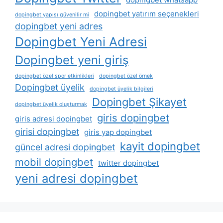
dopingbet yatırım seçenekleri
dopingbet yapısı güvenilir mi
dopingbet yeni adres
Dopingbet Yeni Adresi
Dopingbet yeni giriş
dopingbet özel spor etkinlikleri
dopingbet özel örnek
Dopingbet üyelik
dopingbet üyelik bilgileri
Dopingbet Şikayet
dopingbet üyelik oluşturmak
giris dopingbet
giris adresi dopingbet
girisi dopingbet
giris yap dopingbet
kayit dopingbet
güncel adresi dopingbet
mobil dopingbet
twitter dopingbet
yeni adresi dopingbet