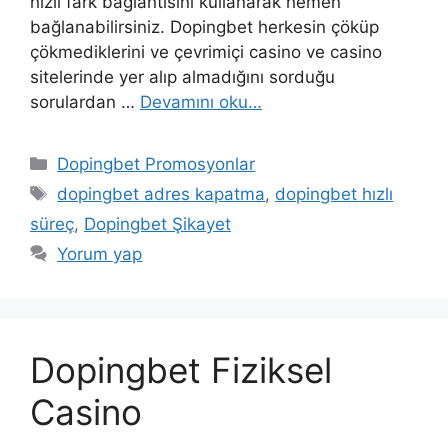
hızlı fark bağlantısını kullanarak hemen
bağlanabilirsiniz. Dopingbet herkesin çöküp
çökmediklerini ve çevrimiçi casino ve casino
sitelerinde yer alıp almadığını sorduğu
sorulardan …
Devamını oku…
Kategoriler
Dopingbet Promosyonlar
Etiketler
dopingbet adres kapatma
,
dopingbet hızlı
süreç
,
Dopingbet Şikayet
Yorum yap
Dopingbet Fiziksel
Casino