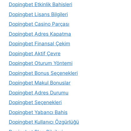
Dopingbet Etkinlik Bahisleri
Dopingbet Lisans Bilgileri
Dopingbet Casino Parçası
Dopingbet Adres Kapatma
Dopingbet Finansal Çekim
Dopingbet Aktif Çevre
Dopingbet Oturum Yöntemi
Dopingbet Bonus Seçenekleri
Dopingbet Makul Bonuslar
Dopingbet Adres Durumu
Dopingbet Seçenekleri
Dopingbet Yabancı Bahis
Dopingbet Kullanıcı Özgürlüğü