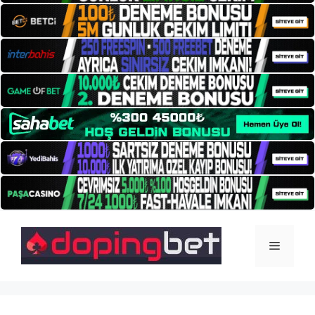
İçeriğe
atla
Menü