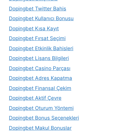
Dopingbet Twitter Bahis
Dopingbet Kullanıcı Bonusu
Dopingbet Kısa Kayıt
Dopingbet Fırsat Seçimi
Dopingbet Etkinlik Bahisleri
Dopingbet Lisans Bilgileri
Dopingbet Casino Parçası
Dopingbet Adres Kapatma
Dopingbet Finansal Çekim
Dopingbet Aktif Çevre
Dopingbet Oturum Yöntemi
Dopingbet Bonus Seçenekleri
Dopingbet Makul Bonuslar