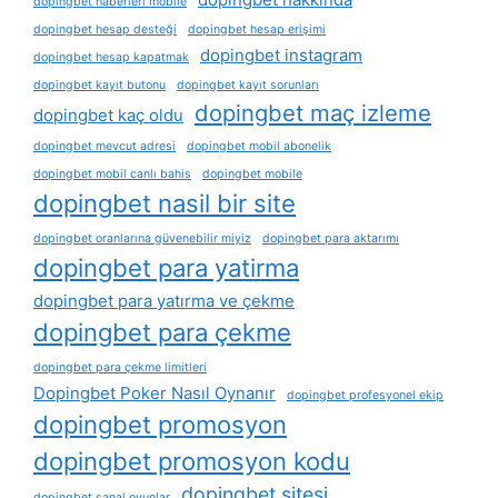
dopingbet haberleri mobile
dopingbet hesap desteği
dopingbet hesap erişimi
dopingbet instagram
dopingbet hesap kapatmak
dopingbet kayıt butonu
dopingbet kayıt sorunları
dopingbet maç izleme
dopingbet kaç oldu
dopingbet mevcut adresi
dopingbet mobil abonelik
dopingbet mobil canlı bahis
dopingbet mobile
dopingbet nasil bir site
dopingbet oranlarına güvenebilir miyiz
dopingbet para aktarımı
dopingbet para yatirma
dopingbet para yatırma ve çekme
dopingbet para çekme
dopingbet para çekme limitleri
Dopingbet Poker Nasıl Oynanır
dopingbet profesyonel ekip
dopingbet promosyon
dopingbet promosyon kodu
dopingbet sitesi
dopingbet sanal oyunlar