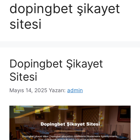
dopingbet şikayet
sitesi
Dopingbet Şikayet
Sitesi
Mayıs 14, 2025
Yazarı:
admin