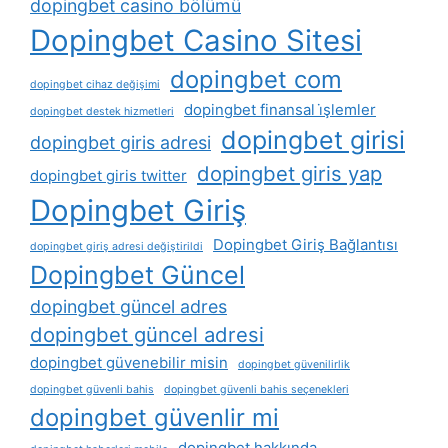
dopingbet casino bölümü
Dopingbet Casino Sitesi
dopingbet com
dopingbet cihaz değişimi
dopingbet finansal i̇şlemler
dopingbet destek hizmetleri
dopingbet girisi
dopingbet giris adresi
dopingbet giris yap
dopingbet giris twitter
Dopingbet Giriş
Dopingbet Giriş Bağlantısı
dopingbet giriş adresi değiştirildi
Dopingbet Güncel
dopingbet güncel adres
dopingbet güncel adresi
dopingbet güvenebilir misin
dopingbet güvenilirlik
dopingbet güvenli bahis
dopingbet güvenli bahis seçenekleri
dopingbet güvenlir mi
dopingbet hakkında