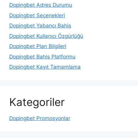
Dopingbet Adres Durumu
Dopingbet Seçenekleri
Dopingbet Yabancı Bahis
Dopingbet Kullanıcı Özgürlüğü
Dopingbet Plan Bilgileri
Dopingbet Bahis Platformu
Dopingbet Kayıt Tamamlama
Kategoriler
Dopingbet Promosyonlar