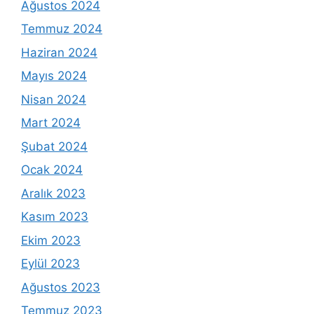
Ağustos 2024
Temmuz 2024
Haziran 2024
Mayıs 2024
Nisan 2024
Mart 2024
Şubat 2024
Ocak 2024
Aralık 2023
Kasım 2023
Ekim 2023
Eylül 2023
Ağustos 2023
Temmuz 2023