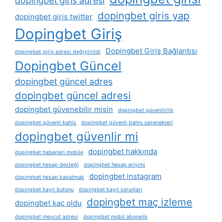
dopingbet giris adresi
dopingbet giris yap
dopingbet giris twitter
Dopingbet Giriş
Dopingbet Giriş Bağlantısı
dopingbet giriş adresi değiştirildi
Dopingbet Güncel
dopingbet güncel adres
dopingbet güncel adresi
dopingbet güvenebilir misin
dopingbet güvenilirlik
dopingbet güvenli bahis
dopingbet güvenli bahis seçenekleri
dopingbet güvenlir mi
dopingbet hakkında
dopingbet haberleri mobile
dopingbet hesap desteği
dopingbet hesap erişimi
dopingbet instagram
dopingbet hesap kapatmak
dopingbet kayıt butonu
dopingbet kayıt sorunları
dopingbet maç izleme
dopingbet kaç oldu
dopingbet mevcut adresi
dopingbet mobil abonelik