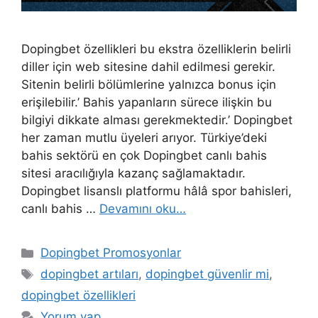
Dopingbet özellikleri bu ekstra özelliklerin belirli
diller için web sitesine dahil edilmesi gerekir.
Sitenin belirli bölümlerine yalnızca bonus için
erişilebilir.’ Bahis yapanların sürece ilişkin bu
bilgiyi dikkate alması gerekmektedir.’ Dopingbet
her zaman mutlu üyeleri arıyor. Türkiye’deki
bahis sektörü en çok Dopingbet canlı bahis
sitesi aracılığıyla kazanç sağlamaktadır.
Dopingbet lisanslı platformu hâlâ spor bahisleri,
canlı bahis …
Devamını oku…
Kategoriler
Dopingbet Promosyonlar
Etiketler
dopingbet artıları
,
dopingbet güvenlir mi
,
dopingbet özellikleri
Yorum yap