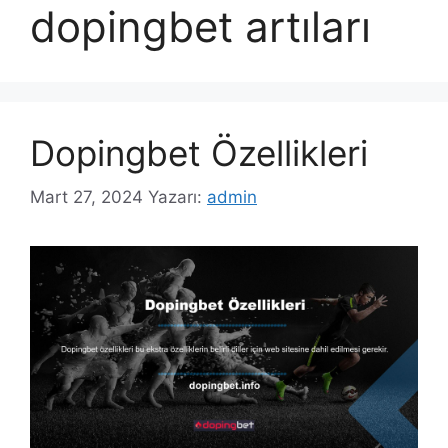
dopingbet artıları
Dopingbet Özellikleri
Mart 27, 2024
Yazarı:
admin