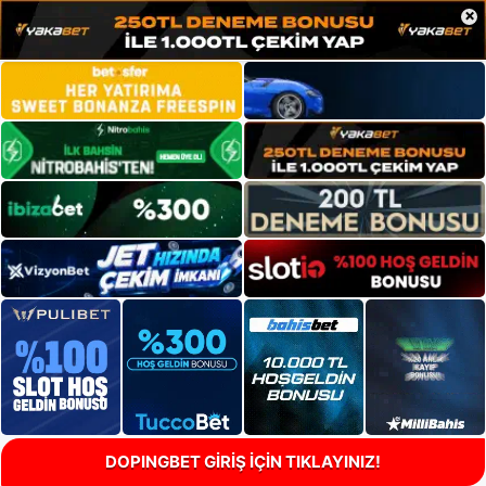
×
DOPINGBET GİRİŞ İÇİN TIKLAYINIZ!