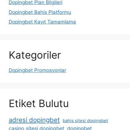
Dopingbet Plan Bilgileri
Dopingbet Bahis Platformu
Dopingbet Kayıt Tamamlama
Kategoriler
Dopingbet Promosyonlar
Etiket Bulutu
adresi dopingbet
bahis sitesi dopingbet
casino sitesi dopingbet
dopingbet