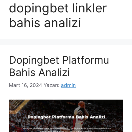
dopingbet linkler
bahis analizi
Dopingbet Platformu
Bahis Analizi
Mart 16, 2024
Yazarı:
admin