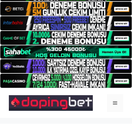
İçeriğe
atla
Menü