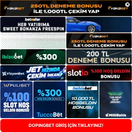
×
DOPINGBET GİRİŞ İÇİN TIKLAYINIZ!