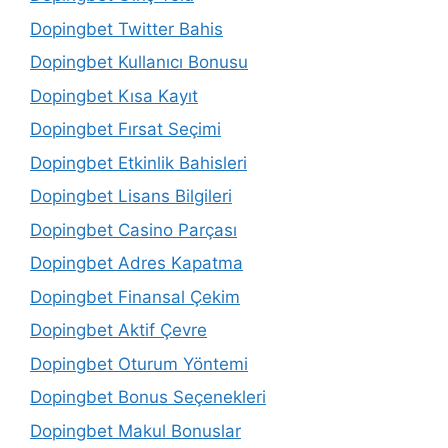
Dopingbet Twitter Bahis
Dopingbet Kullanıcı Bonusu
Dopingbet Kısa Kayıt
Dopingbet Fırsat Seçimi
Dopingbet Etkinlik Bahisleri
Dopingbet Lisans Bilgileri
Dopingbet Casino Parçası
Dopingbet Adres Kapatma
Dopingbet Finansal Çekim
Dopingbet Aktif Çevre
Dopingbet Oturum Yöntemi
Dopingbet Bonus Seçenekleri
Dopingbet Makul Bonuslar