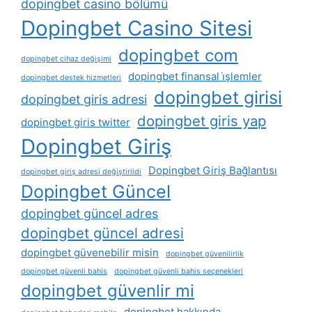
dopingbet casino bölümü
Dopingbet Casino Sitesi
dopingbet com
dopingbet cihaz değişimi
dopingbet finansal i̇şlemler
dopingbet destek hizmetleri
dopingbet girisi
dopingbet giris adresi
dopingbet giris yap
dopingbet giris twitter
Dopingbet Giriş
Dopingbet Giriş Bağlantısı
dopingbet giriş adresi değiştirildi
Dopingbet Güncel
dopingbet güncel adres
dopingbet güncel adresi
dopingbet güvenebilir misin
dopingbet güvenilirlik
dopingbet güvenli bahis
dopingbet güvenli bahis seçenekleri
dopingbet güvenlir mi
dopingbet hakkında