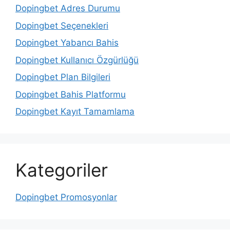
Dopingbet Adres Durumu
Dopingbet Seçenekleri
Dopingbet Yabancı Bahis
Dopingbet Kullanıcı Özgürlüğü
Dopingbet Plan Bilgileri
Dopingbet Bahis Platformu
Dopingbet Kayıt Tamamlama
Kategoriler
Dopingbet Promosyonlar