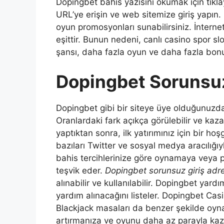
Dopingbet bahis yazısını okumak için tıkl
URL’ye erişin ve web sitemize giriş yapın. 
oyun promosyonları sunabilirsiniz. İnterne
eşittir. Bunun nedeni, canlı casino spor sl
şansı, daha fazla oyun ve daha fazla bon
Dopingbet Sorunsuz
Dopingbet gibi bir siteye üye olduğunuzda ka
Oranlardaki fark açıkça görülebilir ve kaz
yaptıktan sonra, ilk yatırımınız için bir h
bazıları Twitter ve sosyal medya aracılığıy
bahis tercihlerinize göre oynamaya veya p
teşvik eder.
Dopingbet sorunsuz giriş adre
alınabilir ve kullanılabilir. Dopingbet yar
yardım alınacağını listeler. Dopingbet Casi
Blackjack masaları da benzer şekilde oynan
artırmanıza ve oyunu daha az parayla kaz