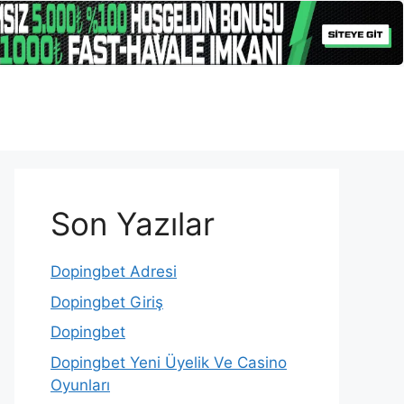
Son Yazılar
Dopingbet Adresi
Dopingbet Giriş
Dopingbet
Dopingbet Yeni Üyelik Ve Casino
Oyunları