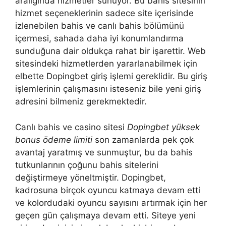
aralığında hizmetler sunuyor. Bu bahis sitesinin
hizmet seçeneklerinin sadece site içerisinde
izlenebilen bahis ve canlı bahis bölümünü
içermesi, sahada daha iyi konumlandırma
sunduğuna dair oldukça rahat bir işarettir. Web
sitesindeki hizmetlerden yararlanabilmek için
elbette Dopingbet giriş işlemi gereklidir. Bu giriş
işlemlerinin çalışmasını isteseniz bile yeni giriş
adresini bilmeniz gerekmektedir.
Canlı bahis ve casino sitesi
Dopingbet yüksek
bonus ödeme limiti
son zamanlarda pek çok
avantaj yaratmış ve sunmuştur, bu da bahis
tutkunlarının çoğunu bahis sitelerini
değiştirmeye yöneltmiştir. Dopingbet,
kadrosuna birçok oyuncu katmaya devam etti
ve kolordudaki oyuncu sayısını artırmak için her
geçen gün çalışmaya devam etti. Siteye yeni