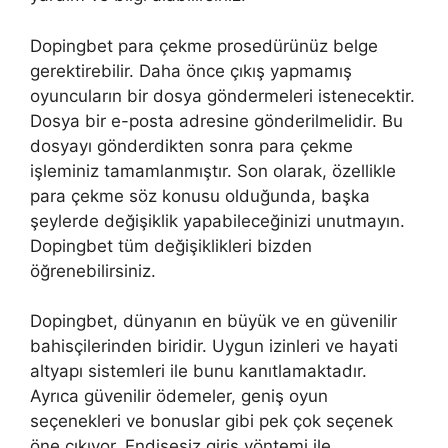
Dopingbet para çekme prosedürünüz belge
gerektirebilir. Daha önce çıkış yapmamış
oyuncuların bir dosya göndermeleri istenecektir.
Dosya bir e-posta adresine gönderilmelidir. Bu
dosyayı gönderdikten sonra para çekme
işleminiz tamamlanmıştır. Son olarak, özellikle
para çekme söz konusu olduğunda, başka
şeylerde değişiklik yapabileceğinizi unutmayın.
Dopingbet tüm değişiklikleri bizden
öğrenebilirsiniz.
Dopingbet, dünyanın en büyük ve en güvenilir
bahisçilerinden biridir. Uygun izinleri ve hayati
altyapı sistemleri ile bunu kanıtlamaktadır.
Ayrıca güvenilir ödemeler, geniş oyun
seçenekleri ve bonuslar gibi pek çok seçenek
öne çıkıyor. Endişesiz giriş yöntemi ile