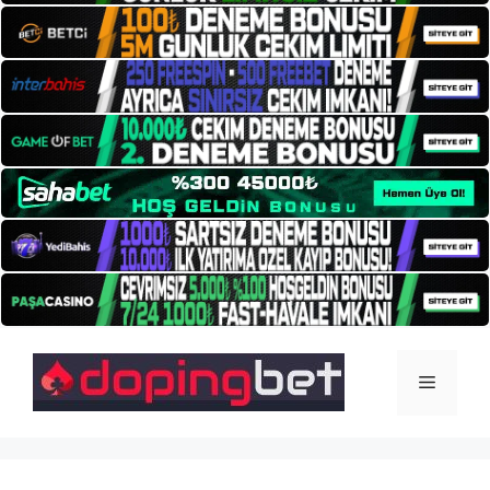
İçeriğe
atla
Menü