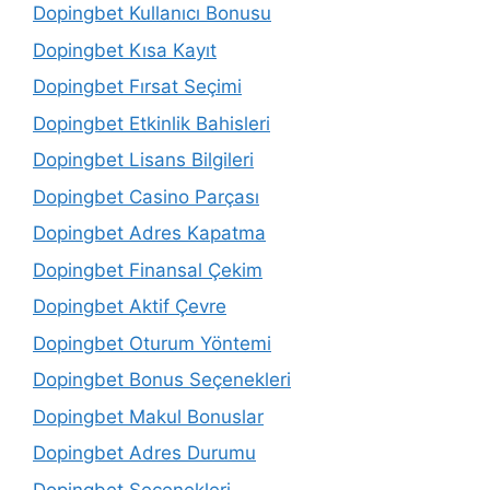
Dopingbet Kullanıcı Bonusu
Dopingbet Kısa Kayıt
Dopingbet Fırsat Seçimi
Dopingbet Etkinlik Bahisleri
Dopingbet Lisans Bilgileri
Dopingbet Casino Parçası
Dopingbet Adres Kapatma
Dopingbet Finansal Çekim
Dopingbet Aktif Çevre
Dopingbet Oturum Yöntemi
Dopingbet Bonus Seçenekleri
Dopingbet Makul Bonuslar
Dopingbet Adres Durumu
Dopingbet Seçenekleri