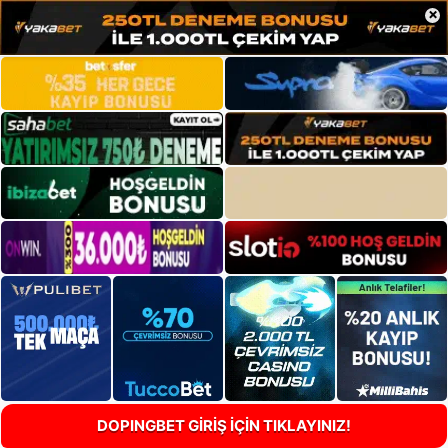
×
DOPINGBET GİRİŞ İÇİN TIKLAYINIZ!