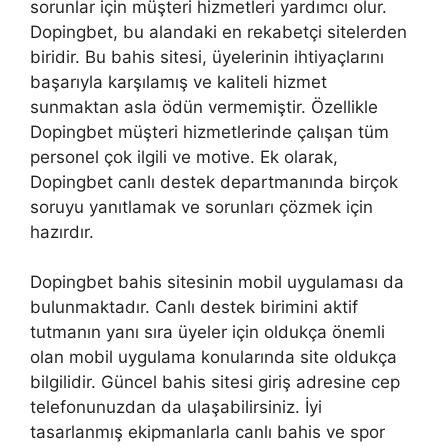
sorunlar için müşteri hizmetleri yardımcı olur.
Dopingbet, bu alandaki en rekabetçi sitelerden
biridir. Bu bahis sitesi, üyelerinin ihtiyaçlarını
başarıyla karşılamış ve kaliteli hizmet
sunmaktan asla ödün vermemiştir. Özellikle
Dopingbet müşteri hizmetlerinde çalışan tüm
personel çok ilgili ve motive. Ek olarak,
Dopingbet canlı destek departmanında birçok
soruyu yanıtlamak ve sorunları çözmek için
hazırdır.
Dopingbet bahis sitesinin mobil uygulaması da
bulunmaktadır. Canlı destek birimini aktif
tutmanın yanı sıra üyeler için oldukça önemli
olan mobil uygulama konularında site oldukça
bilgilidir. Güncel bahis sitesi giriş adresine cep
telefonunuzdan da ulaşabilirsiniz. İyi
tasarlanmış ekipmanlarla canlı bahis ve spor