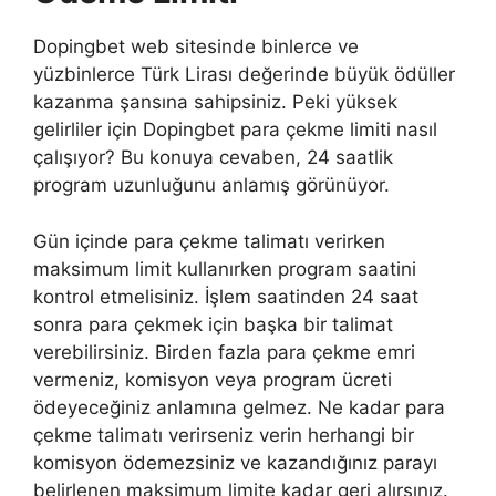
Dopingbet web sitesinde binlerce ve
yüzbinlerce Türk Lirası değerinde büyük ödüller
kazanma şansına sahipsiniz. Peki yüksek
gelirliler için Dopingbet para çekme limiti nasıl
çalışıyor? Bu konuya cevaben, 24 saatlik
program uzunluğunu anlamış görünüyor.
Gün içinde para çekme talimatı verirken
maksimum limit kullanırken program saatini
kontrol etmelisiniz. İşlem saatinden 24 saat
sonra para çekmek için başka bir talimat
verebilirsiniz. Birden fazla para çekme emri
vermeniz, komisyon veya program ücreti
ödeyeceğiniz anlamına gelmez. Ne kadar para
çekme talimatı verirseniz verin herhangi bir
komisyon ödemezsiniz ve kazandığınız parayı
belirlenen maksimum limite kadar geri alırsınız.