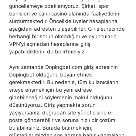
güncellemeye odaklanıyoruz. Şirket, spor
bahisleri ve canlı casino alanında faaliyetlerini
sürdürmektedir. Öncelikle üyeler hesaplarına
aşağıdaki adresten ulaşabilirler. Giriş sürecinde
herhangi bir sorun olmadığını ve oyuncuların
VPN’yi açmadan hesaplarına giriş
yapabildiklerini de belirtmeliyiz.
Aynı zamanda Dopingbet.com giriş adresinin
Dopingbet olduğunu beyan etmek
gerekmektedir. Bu nedenle, tüm kullanıcıların
siteye erişmek için bu yeni adrese
gidebileceğini söylemenin makul olduğunu
düşünüyoruz. Giriş yapmakta sorun
yaşıyorsanız, doğrudan site yöneticisine e-
posta gönderebilir ve soruna hızlı bir çözüm
bulabilirsiniz. Burada bitirmek için,
müşterilerimizden son adrese bahis yapmalarını