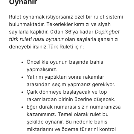
Oynanır
Rulet oynamak istiyorsanız özel bir rulet sistemi
bulunmaktadır. Tekerlekler kırmızı ve siyah
sayılarla kaplıdır. 0’dan 36’ya kadar
Dopingbet
türk ruleti nasıl oynanır
olan sayılarla şansınızı
deneyebilirsiniz.Türk Ruleti için:
Öncelikle oyunun başında bahis
yapmalısınız.
Yatırım yaptıktan sonra rakamlar
arasından seçim yapmanız gerekiyor.
Çark dönmeye başlayacak ve top
rakamlardan birinin üzerine düşecek.
Eğer durak numarası sizin numaranızsa
kazanırsınız. Temel olarak rulet bu
şekilde oynanır. Bu nedenle bahis
miktarlarını ve ödeme türlerini kontrol