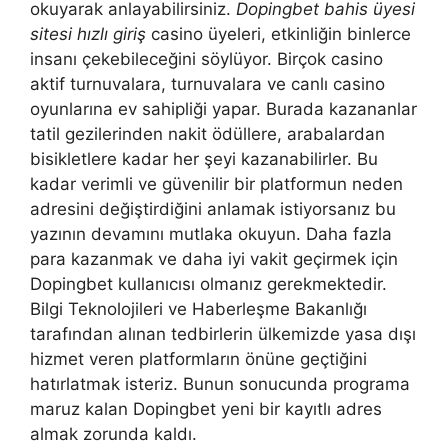
okuyarak anlayabilirsiniz.
Dopingbet bahis üyesi
sitesi hızlı giriş
casino üyeleri, etkinliğin binlerce
insanı çekebileceğini söylüyor. Birçok casino
aktif turnuvalara, turnuvalara ve canlı casino
oyunlarına ev sahipliği yapar. Burada kazananlar
tatil gezilerinden nakit ödüllere, arabalardan
bisikletlere kadar her şeyi kazanabilirler. Bu
kadar verimli ve güvenilir bir platformun neden
adresini değiştirdiğini anlamak istiyorsanız bu
yazının devamını mutlaka okuyun. Daha fazla
para kazanmak ve daha iyi vakit geçirmek için
Dopingbet kullanıcısı olmanız gerekmektedir.
Bilgi Teknolojileri ve Haberleşme Bakanlığı
tarafından alınan tedbirlerin ülkemizde yasa dışı
hizmet veren platformların önüne geçtiğini
hatırlatmak isteriz. Bunun sonucunda programa
maruz kalan Dopingbet yeni bir kayıtlı adres
almak zorunda kaldı.