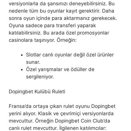
versiyonlarla da şansınızı deneyebilirsiniz. Bu
nedenle tüm bu oyunlar kayıt gerektirir. Daha
sonra oyun içinde para aktarmanız gerekecek.
Oyuna sadece para transferi yaparak
katılabilirsiniz. Bu arada özel promosyonlar
casinolara taşınıyor. Örneğin:
Slotlar canlı oyunlar değil özel ürünler
sunar.
Özel yarışmalar ve ödüller de
sergileniyor.
Dopingbet Kulübü Ruleti
Fransa’da ortaya çıkan rulet oyunu Dopingbet
yerini alıyor. Klasik ve çevrimiçi versiyonlarda
mevcuttur. Örneğin Dopingbet Coin Club’da
canlı rulet mevcuttur. İlgilenen katılımcılar: