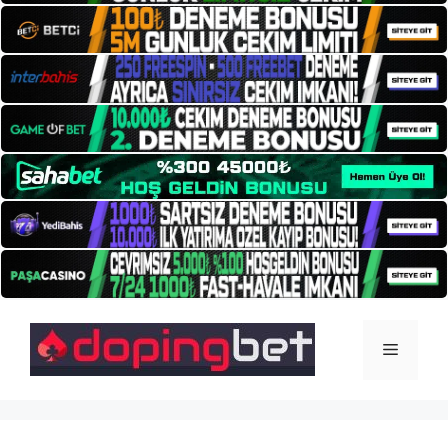
İçeriğe
atla
Menü