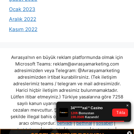
Ocak 2023
Aralık 2022
Kasım 2022
Avrasya'nın en büyük reklam platformunda olmak için
Microsoft Teams:
reklam@avrasyamarketing.com
adresimizden veya Telegram: @Avrasyamarketing
adresimizden irtibat kurabilirsiniz. (Tek iletişim
adreslerimiz teams / telegram ve mail adresimizdir.
Harici hiçbir iletişim adresimiz bulunmamaktadır.
Lütfen itibar etmeyiniz.) Türkiye yasalarına göre 7258
sayılı kanun uyarınca yasa dışı bahis oynamanın
cezaları mevcuttur. Şu an bulunduğunuz site hiç bir
şekilde illegal bahis oyunları oynatmıyor ve oynamaya
aracı olmuyordur.
betvadi
|
betfinal
|
sosabet
|
betdoksan
|
inatbahis
|
kazansana
|
betmaster
|
×