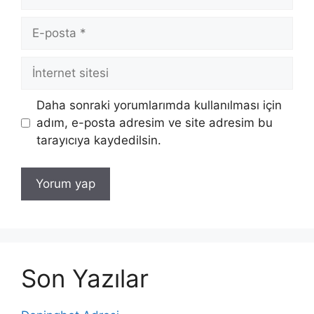
E-
posta
İnternet
sitesi
Daha sonraki yorumlarımda kullanılması için
adım, e-posta adresim ve site adresim bu
tarayıcıya kaydedilsin.
Son Yazılar