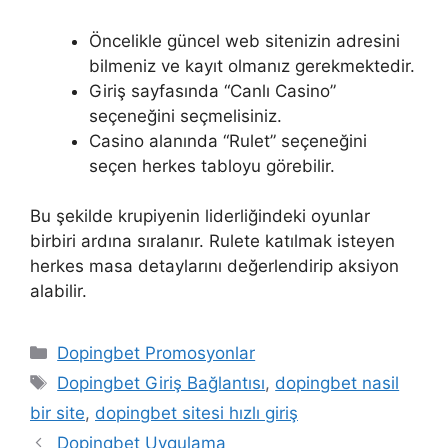
Öncelikle güncel web sitenizin adresini
bilmeniz ve kayıt olmanız gerekmektedir.
Giriş sayfasında “Canlı Casino”
seçeneğini seçmelisiniz.
Casino alanında “Rulet” seçeneğini
seçen herkes tabloyu görebilir.
Bu şekilde krupiyenin liderliğindeki oyunlar
birbiri ardına sıralanır. Rulete katılmak isteyen
herkes masa detaylarını değerlendirip aksiyon
alabilir.
Kategoriler
Dopingbet Promosyonlar
Etiketler
Dopingbet Giriş Bağlantısı
,
dopingbet nasil
bir site
,
dopingbet sitesi hızlı giriş
Dopingbet Uygulama