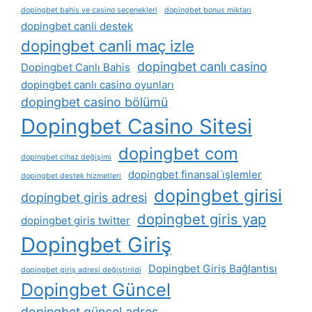
dopingbet bahis ve casino seçenekleri
dopingbet bonus miktarı
dopingbet canli destek
dopingbet canli maç izle
dopingbet canlı casino
Dopingbet Canlı Bahis
dopingbet canlı casino oyunları
dopingbet casino bölümü
Dopingbet Casino Sitesi
dopingbet com
dopingbet cihaz değişimi
dopingbet finansal i̇şlemler
dopingbet destek hizmetleri
dopingbet girisi
dopingbet giris adresi
dopingbet giris yap
dopingbet giris twitter
Dopingbet Giriş
Dopingbet Giriş Bağlantısı
dopingbet giriş adresi değiştirildi
Dopingbet Güncel
dopingbet güncel adres