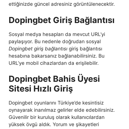
ettiğinizde güncel adresiniz görüntülenecektir.
Dopingbet Giriş Bağlantısı
Sosyal medya hesapları da mevcut URL’yi
paylaşıyor. Bu nedenle doğrudan sosyal
Dopingbet giriş bağlantısı
giriş bağlantısı
hesabına bakarsanız bağlanabilirsiniz. Bu
URL’ye mobil cihazlardan da erişilebilir.
Dopingbet Bahis Üyesi
Sitesi Hızlı Giriş
Dopingbet oyunlarını Türkiye’de kesintisiz
oynayarak inanılmaz gelirler elde edebilirsiniz.
Güvenilir bir kuruluş olarak kullanıcılardan
yüksek övgü aldık. Yorum ve şikayetleri