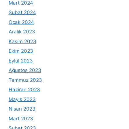
Mart 2024
Şubat 2024
Ocak 2024
Aralık 2023
Kasım 2023
Ekim 2023
Eylül 2023
Ağustos 2023
Temmuz 2023
Haziran 2023
Mayıs 2023
Nisan 2023
Mart 2023
Şubat 2023