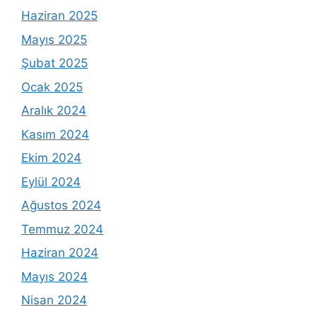
Haziran 2025
Mayıs 2025
Şubat 2025
Ocak 2025
Aralık 2024
Kasım 2024
Ekim 2024
Eylül 2024
Ağustos 2024
Temmuz 2024
Haziran 2024
Mayıs 2024
Nisan 2024