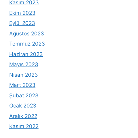
Kasım 2023
Ekim 2023
Eylül 2023
Ağustos 2023
Temmuz 2023
Haziran 2023
Mayıs 2023
Nisan 2023
Mart 2023
Şubat 2023
Ocak 2023
Aralık 2022
Kasım 2022