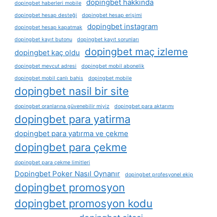
dopingbet hakkında
dopingbet haberleri mobile
dopingbet hesap desteği
dopingbet hesap erişimi
dopingbet instagram
dopingbet hesap kapatmak
dopingbet kayıt butonu
dopingbet kayıt sorunları
dopingbet maç izleme
dopingbet kaç oldu
dopingbet mevcut adresi
dopingbet mobil abonelik
dopingbet mobil canlı bahis
dopingbet mobile
dopingbet nasil bir site
dopingbet oranlarına güvenebilir miyiz
dopingbet para aktarımı
dopingbet para yatirma
dopingbet para yatırma ve çekme
dopingbet para çekme
dopingbet para çekme limitleri
Dopingbet Poker Nasıl Oynanır
dopingbet profesyonel ekip
dopingbet promosyon
dopingbet promosyon kodu