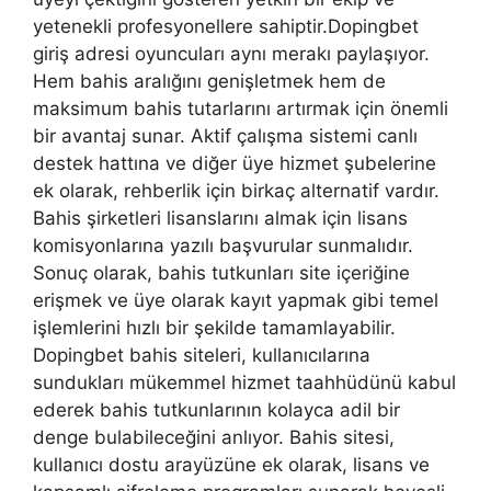
yetenekli profesyonellere sahiptir.Dopingbet
giriş adresi oyuncuları aynı merakı paylaşıyor.
Hem bahis aralığını genişletmek hem de
maksimum bahis tutarlarını artırmak için önemli
bir avantaj sunar. Aktif çalışma sistemi canlı
destek hattına ve diğer üye hizmet şubelerine
ek olarak, rehberlik için birkaç alternatif vardır.
Bahis şirketleri lisanslarını almak için lisans
komisyonlarına yazılı başvurular sunmalıdır.
Sonuç olarak, bahis tutkunları site içeriğine
erişmek ve üye olarak kayıt yapmak gibi temel
işlemlerini hızlı bir şekilde tamamlayabilir.
Dopingbet bahis siteleri, kullanıcılarına
sundukları mükemmel hizmet taahhüdünü kabul
ederek bahis tutkunlarının kolayca adil bir
denge bulabileceğini anlıyor. Bahis sitesi,
kullanıcı dostu arayüzüne ek olarak, lisans ve