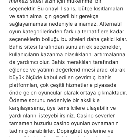
merkezi
sitesi sizin için mükemmel bir
seçenektir. Bu onaylı lisans, bütçe kısıtlamaları
ve satın alma için geçerli bir gerekçe
sağlayamaması nedeniyle alınamaz. Alternatif
oyun kategorilerinden farklı alternatiflere kadar
seçeneklerin bolluğu bu siteleri daha çekici kılar.
Bahis sitesi tarafından sunulan ek seçenekler,
kullanıcıların kazanma olasılıklarını artırmalarına
da yardımcı olur. Bahis meraklıları tarafından
eğlence ve yatırım değerlendirmesi aracı olarak
büyük ölçüde kabul edilen çevrimiçi bahis
platformları, çok çeşitli hizmetlerle piyasada
önde gelen oyuncular olarak ortaya çıkmaktadır.
Ödeme sorunu nedeniyle bir aksilikle
karşılaşırsanız, üye temsilcilere ulaşabilir ve
yardımlarını isteyebilirsiniz. Casino severler
tamamen huzurlu casino oyunları oynamanın
tadını çıkarabilirler. Dopingbet üyelerine ve