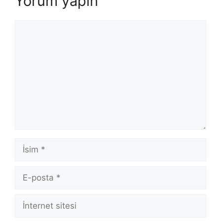
Yorum yapın
Yorum
İsim
E-
posta
İnternet
sitesi