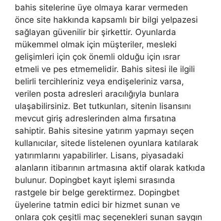
bahis sitelerine üye olmaya karar vermeden
önce site hakkında kapsamlı bir bilgi yelpazesi
sağlayan güvenilir bir şirkettir. Oyunlarda
mükemmel olmak için müşteriler, mesleki
gelişimleri için çok önemli olduğu için ısrar
etmeli ve pes etmemelidir. Bahis sitesi ile ilgili
belirli tercihleriniz veya endişeleriniz varsa,
verilen posta adresleri aracılığıyla bunlara
ulaşabilirsiniz. Bet tutkunları, sitenin lisansını
mevcut giriş adreslerinden alma fırsatına
sahiptir. Bahis sitesine yatırım yapmayı seçen
kullanıcılar, sitede listelenen oyunlara katılarak
yatırımlarını yapabilirler. Lisans, piyasadaki
alanların itibarının artmasına aktif olarak katkıda
bulunur. Dopingbet kayıt işlemi sırasında
rastgele bir belge gerektirmez. Dopingbet
üyelerine tatmin edici bir hizmet sunan ve
onlara çok çeşitli maç seçenekleri sunan saygın