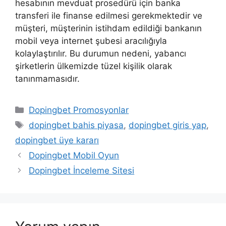
hesabının mevduat prosedürü için banka
transferi ile finanse edilmesi gerekmektedir ve
müşteri, müşterinin istihdam edildiği bankanın
mobil veya internet şubesi aracılığıyla
kolaylaştırılır. Bu durumun nedeni, yabancı
şirketlerin ülkemizde tüzel kişilik olarak
tanınmamasıdır.
Kategoriler
Dopingbet Promosyonlar
Etiketler
dopingbet bahis piyasa
,
dopingbet giris yap
,
dopingbet üye kararı
Dopingbet Mobil Oyun
Dopingbet İnceleme Sitesi