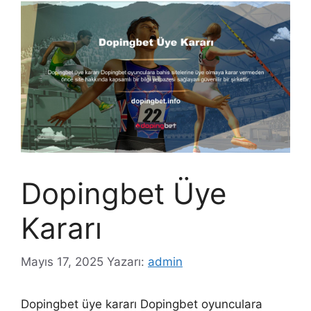
Dopingbet Üye
Kararı
Mayıs 17, 2025
Yazarı:
admin
Dopingbet üye kararı Dopingbet oyunculara