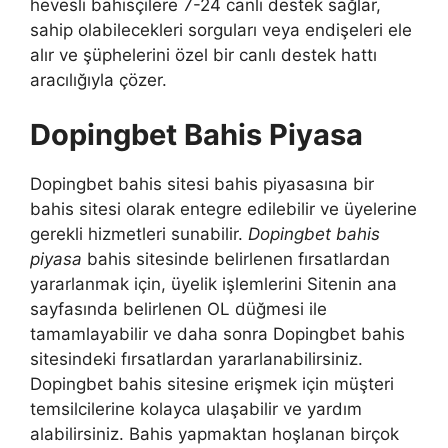
hevesli bahisçilere 7-24 canlı destek sağlar,
sahip olabilecekleri sorguları veya endişeleri ele
alır ve şüphelerini özel bir canlı destek hattı
aracılığıyla çözer.
Dopingbet Bahis Piyasa
Dopingbet bahis sitesi bahis piyasasına bir
bahis sitesi olarak entegre edilebilir ve üyelerine
gerekli hizmetleri sunabilir.
Dopingbet bahis
piyasa
bahis sitesinde belirlenen fırsatlardan
yararlanmak için, üyelik işlemlerini Sitenin ana
sayfasında belirlenen OL düğmesi ile
tamamlayabilir ve daha sonra Dopingbet bahis
sitesindeki fırsatlardan yararlanabilirsiniz.
Dopingbet bahis sitesine erişmek için müşteri
temsilcilerine kolayca ulaşabilir ve yardım
alabilirsiniz. Bahis yapmaktan hoşlanan birçok