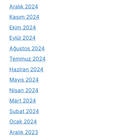
Aralık 2024
Kasım 2024
Ekim 2024
Eylül 2024
Ağustos 2024
Temmuz 2024
Haziran 2024
Mayıs 2024
Nisan 2024
Mart 2024
Şubat 2024
Ocak 2024
Aralık 2023