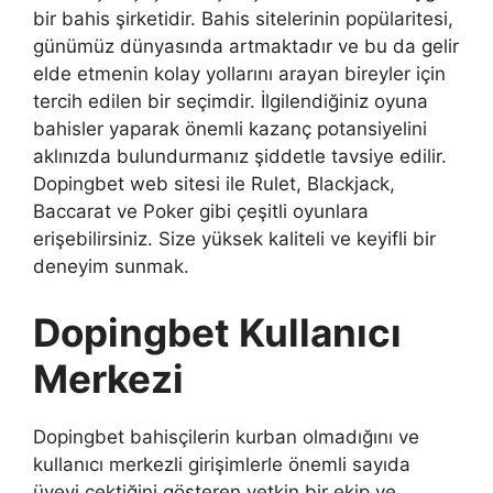
bir bahis şirketidir. Bahis sitelerinin popülaritesi,
günümüz dünyasında artmaktadır ve bu da gelir
elde etmenin kolay yollarını arayan bireyler için
tercih edilen bir seçimdir. İlgilendiğiniz oyuna
bahisler yaparak önemli kazanç potansiyelini
aklınızda bulundurmanız şiddetle tavsiye edilir.
Dopingbet web sitesi ile Rulet, Blackjack,
Baccarat ve Poker gibi çeşitli oyunlara
erişebilirsiniz. Size yüksek kaliteli ve keyifli bir
deneyim sunmak.
Dopingbet Kullanıcı
Merkezi
Dopingbet bahisçilerin kurban olmadığını ve
kullanıcı merkezli girişimlerle önemli sayıda
üyeyi çektiğini gösteren yetkin bir ekip ve