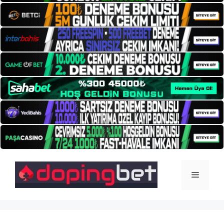
İçeriğe
atla
Menü