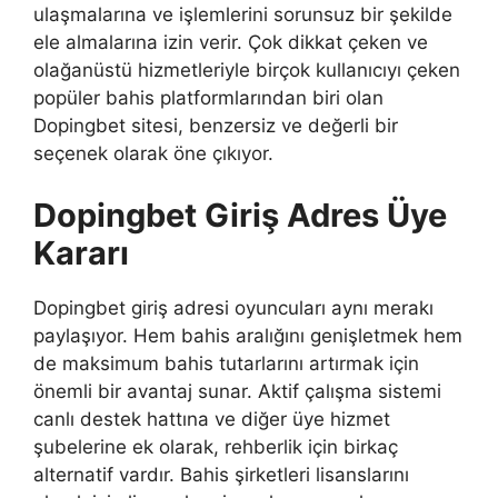
ulaşmalarına ve işlemlerini sorunsuz bir şekilde
ele almalarına izin verir. Çok dikkat çeken ve
olağanüstü hizmetleriyle birçok kullanıcıyı çeken
popüler bahis platformlarından biri olan
Dopingbet sitesi, benzersiz ve değerli bir
seçenek olarak öne çıkıyor.
Dopingbet Giriş Adres Üye
Kararı
Dopingbet giriş adresi oyuncuları aynı merakı
paylaşıyor. Hem bahis aralığını genişletmek hem
de maksimum bahis tutarlarını artırmak için
önemli bir avantaj sunar. Aktif çalışma sistemi
canlı destek hattına ve diğer üye hizmet
şubelerine ek olarak, rehberlik için birkaç
alternatif vardır. Bahis şirketleri lisanslarını