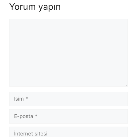
Yorum yapın
Yorum
İsim
E-
posta
İnternet