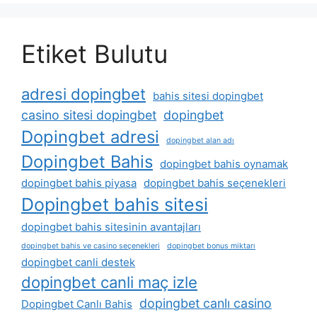
Etiket Bulutu
adresi dopingbet
bahis sitesi dopingbet
casino sitesi dopingbet
dopingbet
Dopingbet adresi
dopingbet alan adı
Dopingbet Bahis
dopingbet bahis oynamak
dopingbet bahis piyasa
dopingbet bahis seçenekleri
Dopingbet bahis sitesi
dopingbet bahis sitesinin avantajları
dopingbet bahis ve casino seçenekleri
dopingbet bonus miktarı
dopingbet canli destek
dopingbet canli maç izle
dopingbet canlı casino
Dopingbet Canlı Bahis