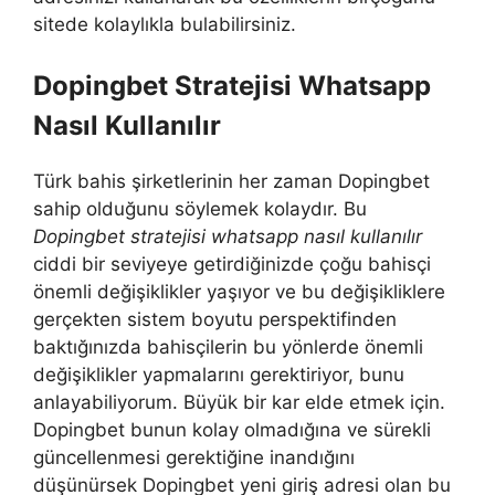
sitede kolaylıkla bulabilirsiniz.
Dopingbet Stratejisi Whatsapp
Nasıl Kullanılır
Türk bahis şirketlerinin her zaman Dopingbet
sahip olduğunu söylemek kolaydır. Bu
Dopingbet stratejisi whatsapp nasıl kullanılır
ciddi bir seviyeye getirdiğinizde çoğu bahisçi
önemli değişiklikler yaşıyor ve bu değişikliklere
gerçekten sistem boyutu perspektifinden
baktığınızda bahisçilerin bu yönlerde önemli
değişiklikler yapmalarını gerektiriyor, bunu
anlayabiliyorum. Büyük bir kar elde etmek için.
Dopingbet bunun kolay olmadığına ve sürekli
güncellenmesi gerektiğine inandığını
düşünürsek Dopingbet yeni giriş adresi olan bu