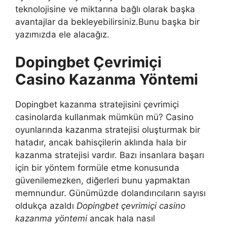
teknolojisine ve miktarına bağlı olarak başka
avantajlar da bekleyebilirsiniz.Bunu başka bir
yazımızda ele alacağız.
Dopingbet Çevrimiçi
Casino Kazanma Yöntemi
Dopingbet kazanma stratejisini çevrimiçi
casinolarda kullanmak mümkün mü? Casino
oyunlarında kazanma stratejisi oluşturmak bir
hatadır, ancak bahisçilerin aklında hala bir
kazanma stratejisi vardır. Bazı insanlara başarı
için bir yöntem formüle etme konusunda
güvenilemezken, diğerleri bunu yapmaktan
memnundur. Günümüzde dolandırıcıların sayısı
oldukça azaldı
Dopingbet çevrimiçi casino
kazanma yöntemi
ancak hala nasıl