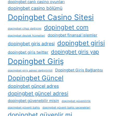
dopingbet canlı casino oyunları
dopingbet casino bölümü
Dopingbet Casino Sitesi
dopingbet com
dopingbet cihaz değişimi
dopingbet finansal i̇şlemler
dopingbet destek hizmetleri
dopingbet girisi
dopingbet giris adresi
dopingbet giris yap
dopingbet giris twitter
Dopingbet Giriş
Dopingbet Giriş Bağlantısı
dopingbet giriş adresi değiştirildi
Dopingbet Güncel
dopingbet güncel adres
dopingbet güncel adresi
dopingbet güvenebilir misin
dopingbet güvenilirlik
dopingbet güvenli bahis
dopingbet güvenli bahis seçenekleri
dopingbet güvenlir mi