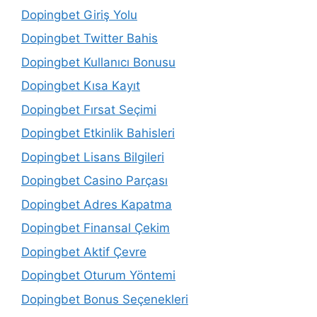
Dopingbet Giriş Yolu
Dopingbet Twitter Bahis
Dopingbet Kullanıcı Bonusu
Dopingbet Kısa Kayıt
Dopingbet Fırsat Seçimi
Dopingbet Etkinlik Bahisleri
Dopingbet Lisans Bilgileri
Dopingbet Casino Parçası
Dopingbet Adres Kapatma
Dopingbet Finansal Çekim
Dopingbet Aktif Çevre
Dopingbet Oturum Yöntemi
Dopingbet Bonus Seçenekleri