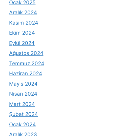
Ocak 2025
Aralık 2024
Kasım 2024
Ekim 2024
Eylül 2024
Ağustos 2024
Temmuz 2024
Haziran 2024
Mayıs 2024
Nisan 2024
Mart 2024
Şubat 2024
Ocak 2024
Aralık 2023