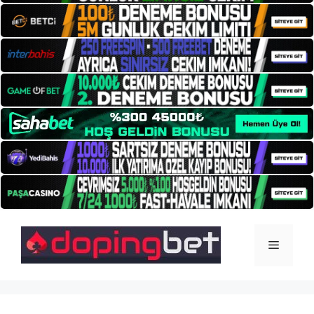
İçeriğe
atla
Menü