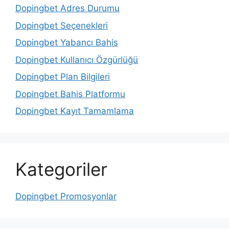
Dopingbet Adres Durumu
Dopingbet Seçenekleri
Dopingbet Yabancı Bahis
Dopingbet Kullanıcı Özgürlüğü
Dopingbet Plan Bilgileri
Dopingbet Bahis Platformu
Dopingbet Kayıt Tamamlama
Kategoriler
Dopingbet Promosyonlar