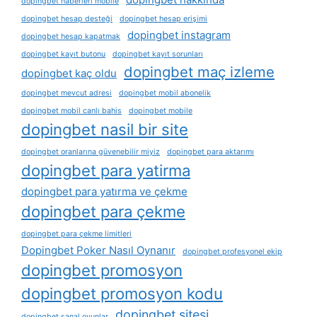
dopingbet haberleri mobile
dopingbet hesap desteği
dopingbet hesap erişimi
dopingbet instagram
dopingbet hesap kapatmak
dopingbet kayıt butonu
dopingbet kayıt sorunları
dopingbet maç izleme
dopingbet kaç oldu
dopingbet mevcut adresi
dopingbet mobil abonelik
dopingbet mobil canlı bahis
dopingbet mobile
dopingbet nasil bir site
dopingbet oranlarına güvenebilir miyiz
dopingbet para aktarımı
dopingbet para yatirma
dopingbet para yatırma ve çekme
dopingbet para çekme
dopingbet para çekme limitleri
Dopingbet Poker Nasıl Oynanır
dopingbet profesyonel ekip
dopingbet promosyon
dopingbet promosyon kodu
dopingbet sitesi
dopingbet sanal oyunlar