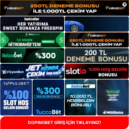
×
DOPINGBET GİRİŞ İÇİN TIKLAYINIZ!