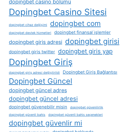
dopingbet casino bölümü
Dopingbet Casino Sitesi
dopingbet com
dopingbet cihaz değişimi
dopingbet finansal i̇şlemler
dopingbet destek hizmetleri
dopingbet girisi
dopingbet giris adresi
dopingbet giris yap
dopingbet giris twitter
Dopingbet Giriş
Dopingbet Giriş Bağlantısı
dopingbet giriş adresi değiştirildi
Dopingbet Güncel
dopingbet güncel adres
dopingbet güncel adresi
dopingbet güvenebilir misin
dopingbet güvenilirlik
dopingbet güvenli bahis
dopingbet güvenli bahis seçenekleri
dopingbet güvenlir mi
dopingbet hakkında