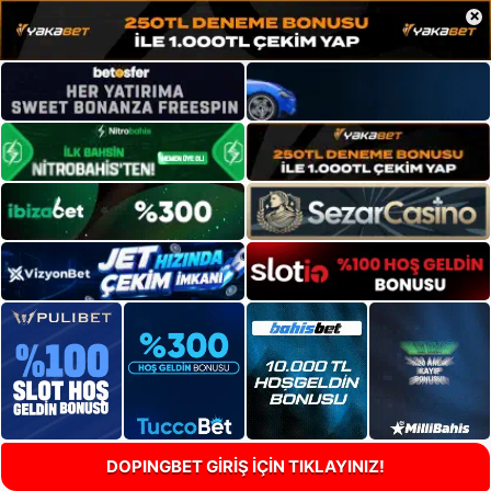
×
DOPINGBET GİRİŞ İÇİN TIKLAYINIZ!