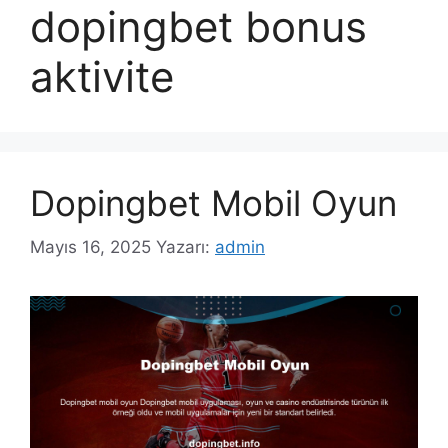
dopingbet bonus
aktivite
Dopingbet Mobil Oyun
Mayıs 16, 2025
Yazarı:
admin