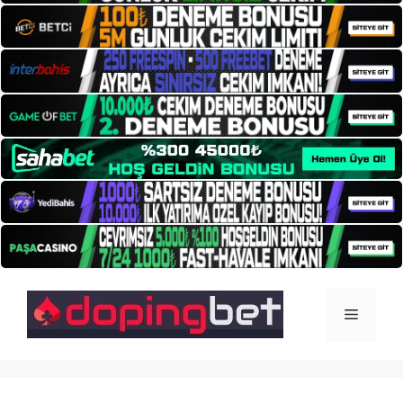
İçeriğe
atla
Menü