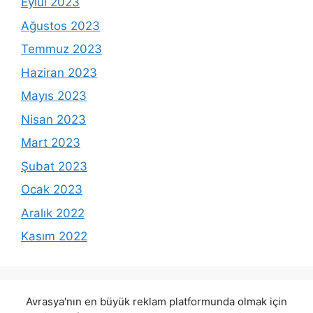
Eylül 2023
Ağustos 2023
Temmuz 2023
Haziran 2023
Mayıs 2023
Nisan 2023
Mart 2023
Şubat 2023
Ocak 2023
Aralık 2022
Kasım 2022
Avrasya'nın en büyük reklam platformunda olmak için