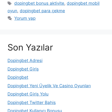
Etiketler
dopingbet bonus aktivite
,
dopingbet mobil
oyun
,
dopingbet para çekme
Yorum yap
Son Yazılar
Dopingbet Adresi
Dopingbet Giriş
Dopingbet
Dopingbet Yeni Üyelik Ve Casino Oyunları
Dopingbet Giriş Yolu
Dopingbet Twitter Bahis
Dopingbet Kullanıcı Bonusu