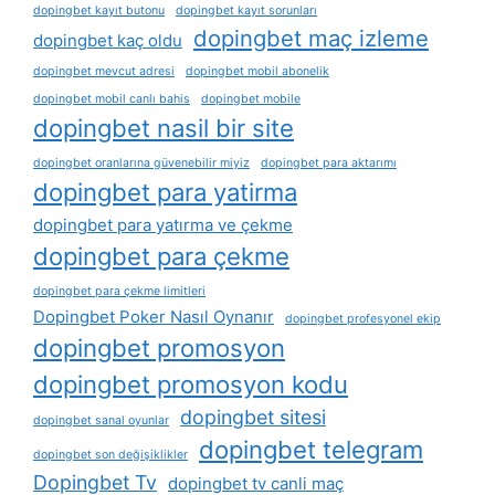
dopingbet kayıt butonu
dopingbet kayıt sorunları
dopingbet maç izleme
dopingbet kaç oldu
dopingbet mevcut adresi
dopingbet mobil abonelik
dopingbet mobil canlı bahis
dopingbet mobile
dopingbet nasil bir site
dopingbet oranlarına güvenebilir miyiz
dopingbet para aktarımı
dopingbet para yatirma
dopingbet para yatırma ve çekme
dopingbet para çekme
dopingbet para çekme limitleri
Dopingbet Poker Nasıl Oynanır
dopingbet profesyonel ekip
dopingbet promosyon
dopingbet promosyon kodu
dopingbet sitesi
dopingbet sanal oyunlar
dopingbet telegram
dopingbet son değişiklikler
Dopingbet Tv
dopingbet tv canli maç