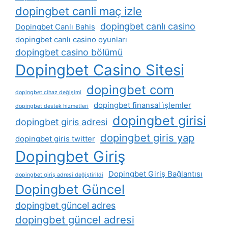
dopingbet canli maç izle
dopingbet canlı casino
Dopingbet Canlı Bahis
dopingbet canlı casino oyunları
dopingbet casino bölümü
Dopingbet Casino Sitesi
dopingbet com
dopingbet cihaz değişimi
dopingbet finansal i̇şlemler
dopingbet destek hizmetleri
dopingbet girisi
dopingbet giris adresi
dopingbet giris yap
dopingbet giris twitter
Dopingbet Giriş
Dopingbet Giriş Bağlantısı
dopingbet giriş adresi değiştirildi
Dopingbet Güncel
dopingbet güncel adres
dopingbet güncel adresi