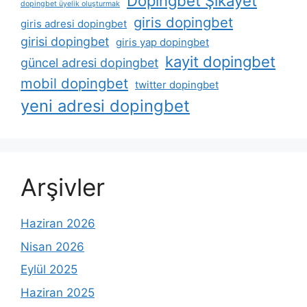
Dopingbet Şikayet
dopingbet üyelik oluşturmak
giris dopingbet
giris adresi dopingbet
girisi dopingbet
giris yap dopingbet
kayit dopingbet
güncel adresi dopingbet
mobil dopingbet
twitter dopingbet
yeni adresi dopingbet
Arşivler
Haziran 2026
Nisan 2026
Eylül 2025
Haziran 2025