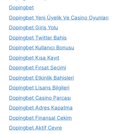
Dopingbet
Dopingbet Yeni Üyelik Ve Casino Oyunları
Dopingbet Giriş Yolu
Dopingbet Twitter Bahis
Dopingbet Kullanıcı Bonusu
Dopingbet Kısa Kayıt
Dopingbet Fırsat Seçimi
Dopingbet Etkinlik Bahisleri
Dopingbet Lisans Bilgileri
Dopingbet Casino Parçası
Dopingbet Adres Kapatma
Dopingbet Finansal Çekim
Dopingbet Aktif Çevre