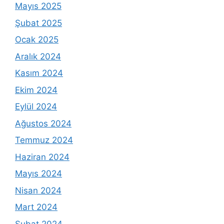
Mayıs 2025
Şubat 2025
Ocak 2025
Aralık 2024
Kasım 2024
Ekim 2024
Eylül 2024
Ağustos 2024
Temmuz 2024
Haziran 2024
Mayıs 2024
Nisan 2024
Mart 2024
Şubat 2024