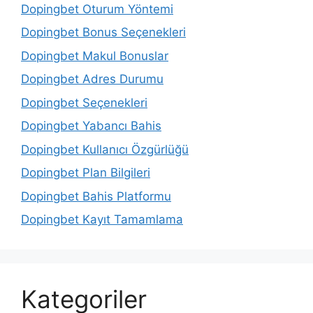
Dopingbet Oturum Yöntemi
Dopingbet Bonus Seçenekleri
Dopingbet Makul Bonuslar
Dopingbet Adres Durumu
Dopingbet Seçenekleri
Dopingbet Yabancı Bahis
Dopingbet Kullanıcı Özgürlüğü
Dopingbet Plan Bilgileri
Dopingbet Bahis Platformu
Dopingbet Kayıt Tamamlama
Kategoriler