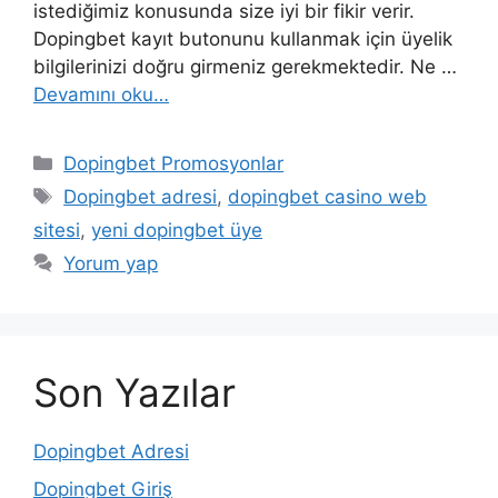
istediğimiz konusunda size iyi bir fikir verir.
Dopingbet kayıt butonunu kullanmak için üyelik
bilgilerinizi doğru girmeniz gerekmektedir. Ne …
Devamını oku…
Kategoriler
Dopingbet Promosyonlar
Etiketler
Dopingbet adresi
,
dopingbet casino web
sitesi
,
yeni dopingbet üye
Yorum yap
Son Yazılar
Dopingbet Adresi
Dopingbet Giriş