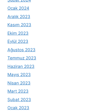
Ocak 2024
Aralık 2023
Kasım 2023
Ekim 2023
Eylül 2023
Ağustos 2023
Temmuz 2023
Haziran 2023
Mayıs 2023
Nisan 2023
Mart 2023
Şubat 2023
Ocak 2023