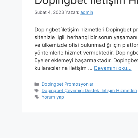
Dopingbet İletişim H
Şubat 4, 2023
Yazarı:
admin
Dopingbet i̇letişim hizmetleri Dopingbet p
sitenizle ilgili herhangi bir sorun yaşamanı
ve ülkemizde ofisi bulunmadığı için platfo
yöntemlerle hizmet vermektedir. Dopingbet
üyeler eklemeyi başarmaktadır. Dopingbet 
kullanıcılarına iletişim …
Devamını oku…
Kategoriler
Dopingbet Promosyonlar
Etiketler
Dopingbet Çevrimiçi Destek İletişim Hizmetleri
Yorum yap