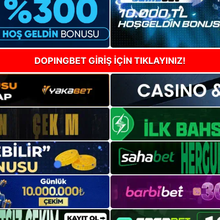
DOPINGBET GİRİŞ İÇİN TIKLAYINIZ!