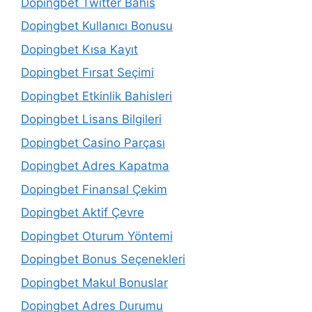
Dopingbet Twitter Bahis
Dopingbet Kullanıcı Bonusu
Dopingbet Kısa Kayıt
Dopingbet Fırsat Seçimi
Dopingbet Etkinlik Bahisleri
Dopingbet Lisans Bilgileri
Dopingbet Casino Parçası
Dopingbet Adres Kapatma
Dopingbet Finansal Çekim
Dopingbet Aktif Çevre
Dopingbet Oturum Yöntemi
Dopingbet Bonus Seçenekleri
Dopingbet Makul Bonuslar
Dopingbet Adres Durumu