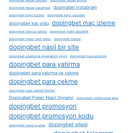
dopingbet hesap desteği
dopingbet hesap erişimi
dopingbet instagram
dopingbet hesap kapatmak
dopingbet kayıt butonu
dopingbet kayıt sorunları
dopingbet maç izleme
dopingbet kaç oldu
dopingbet mevcut adresi
dopingbet mobil abonelik
dopingbet mobil canlı bahis
dopingbet mobile
dopingbet nasil bir site
dopingbet oranlarına güvenebilir miyiz
dopingbet para aktarımı
dopingbet para yatirma
dopingbet para yatırma ve çekme
dopingbet para çekme
dopingbet para çekme limitleri
Dopingbet Poker Nasıl Oynanır
dopingbet profesyonel ekip
dopingbet promosyon
dopingbet promosyon kodu
dopingbet sitesi
dopingbet sanal oyunlar