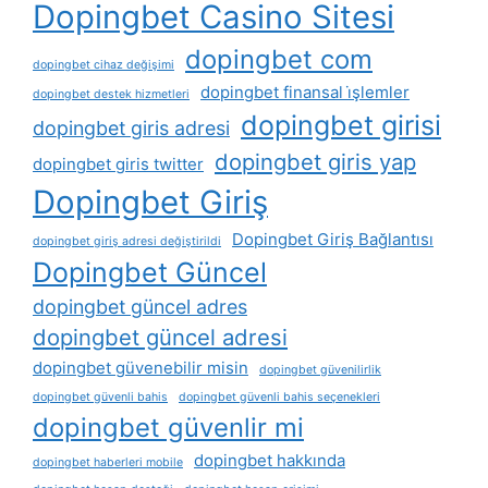
Dopingbet Casino Sitesi
dopingbet com
dopingbet cihaz değişimi
dopingbet finansal i̇şlemler
dopingbet destek hizmetleri
dopingbet girisi
dopingbet giris adresi
dopingbet giris yap
dopingbet giris twitter
Dopingbet Giriş
Dopingbet Giriş Bağlantısı
dopingbet giriş adresi değiştirildi
Dopingbet Güncel
dopingbet güncel adres
dopingbet güncel adresi
dopingbet güvenebilir misin
dopingbet güvenilirlik
dopingbet güvenli bahis
dopingbet güvenli bahis seçenekleri
dopingbet güvenlir mi
dopingbet hakkında
dopingbet haberleri mobile