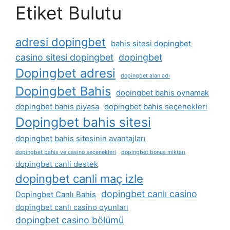
Etiket Bulutu
adresi dopingbet
bahis sitesi dopingbet
casino sitesi dopingbet
dopingbet
Dopingbet adresi
dopingbet alan adı
Dopingbet Bahis
dopingbet bahis oynamak
dopingbet bahis piyasa
dopingbet bahis seçenekleri
Dopingbet bahis sitesi
dopingbet bahis sitesinin avantajları
dopingbet bahis ve casino seçenekleri
dopingbet bonus miktarı
dopingbet canli destek
dopingbet canli maç izle
dopingbet canlı casino
Dopingbet Canlı Bahis
dopingbet canlı casino oyunları
dopingbet casino bölümü