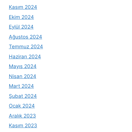
Kasım 2024
Ekim 2024
Eylül 2024
Ağustos 2024
Temmuz 2024
Haziran 2024
Mayıs 2024
Nisan 2024
Mart 2024
Şubat 2024
Ocak 2024
Aralık 2023
Kasım 2023