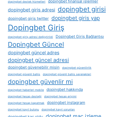
dopingbet finansal i̇şlemler
dopingbet destek hizmetleri
dopingbet girisi
dopingbet giris adresi
dopingbet giris yap
dopingbet giris twitter
Dopingbet Giriş
Dopingbet Giriş Bağlantısı
dopingbet giriş adresi değiştirildi
Dopingbet Güncel
dopingbet güncel adres
dopingbet güncel adresi
dopingbet güvenebilir misin
dopingbet güvenilirlik
dopingbet güvenli bahis
dopingbet güvenli bahis seçenekleri
dopingbet güvenlir mi
dopingbet hakkında
dopingbet haberleri mobile
dopingbet hesap desteği
dopingbet hesap erişimi
dopingbet instagram
dopingbet hesap kapatmak
dopingbet kayıt butonu
dopingbet kayıt sorunları
dopingbet maç izleme
dopingbet kaç oldu