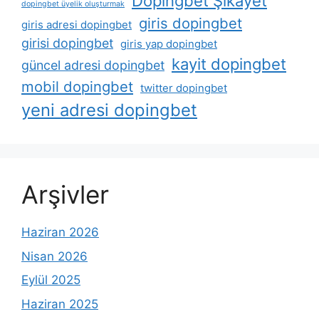
Dopingbet Şikayet
dopingbet üyelik oluşturmak
giris dopingbet
giris adresi dopingbet
girisi dopingbet
giris yap dopingbet
kayit dopingbet
güncel adresi dopingbet
mobil dopingbet
twitter dopingbet
yeni adresi dopingbet
Arşivler
Haziran 2026
Nisan 2026
Eylül 2025
Haziran 2025