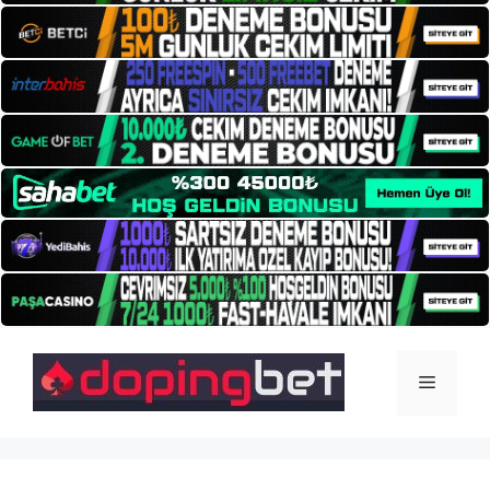
İçeriğe
atla
Menü