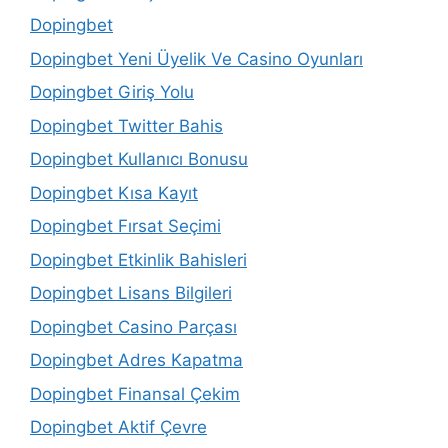
Dopingbet
Dopingbet Yeni Üyelik Ve Casino Oyunları
Dopingbet Giriş Yolu
Dopingbet Twitter Bahis
Dopingbet Kullanıcı Bonusu
Dopingbet Kısa Kayıt
Dopingbet Fırsat Seçimi
Dopingbet Etkinlik Bahisleri
Dopingbet Lisans Bilgileri
Dopingbet Casino Parçası
Dopingbet Adres Kapatma
Dopingbet Finansal Çekim
Dopingbet Aktif Çevre