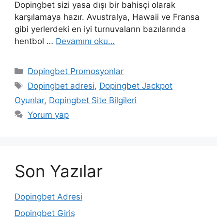
Dopingbet sizi yasa dışı bir bahisçi olarak
karşılamaya hazır. Avustralya, Hawaii ve Fransa
gibi yerlerdeki en iyi turnuvaların bazılarında
hentbol …
Devamını oku…
Kategoriler
Dopingbet Promosyonlar
Etiketler
Dopingbet adresi
,
Dopingbet Jackpot
Oyunlar
,
Dopingbet Site Bilgileri
Yorum yap
Son Yazılar
Dopingbet Adresi
Dopingbet Giriş