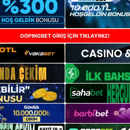
DOPINGBET GİRİŞ İÇİN TIKLAYINIZ!