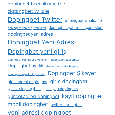
dopingbet tv canli maç izle
dopingbet tv izle
Dopingbet Twitter
dopingbet whatsapp
dopingbet yatırım seçenekleri
dopingbet yapısı güvenilir mi
dopingbet yeni adres
Dopingbet Yeni Adresi
Dopingbet yeni giriş
dopingbet özel spor etkinlikleri
dopingbet özel örnek
Dopingbet üyelik
dopingbet üyelik bilgileri
Dopingbet Şikayet
dopingbet üyelik oluşturmak
giris dopingbet
giris adresi dopingbet
girisi dopingbet
giris yap dopingbet
kayit dopingbet
güncel adresi dopingbet
mobil dopingbet
twitter dopingbet
yeni adresi dopingbet