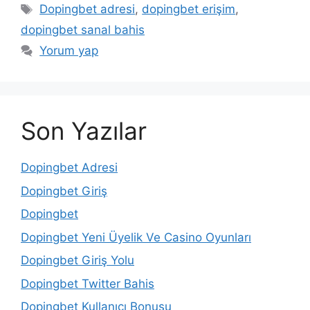
Etiketler
Dopingbet adresi
,
dopingbet erişim
,
dopingbet sanal bahis
Yorum yap
Son Yazılar
Dopingbet Adresi
Dopingbet Giriş
Dopingbet
Dopingbet Yeni Üyelik Ve Casino Oyunları
Dopingbet Giriş Yolu
Dopingbet Twitter Bahis
Dopingbet Kullanıcı Bonusu