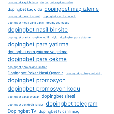
dopingbet kayıt butonu
dopingbet kayıt sorunları
dopingbet maç izleme
dopingbet kaç oldu
dopingbet mevcut adresi
dopingbet mobil abonelik
dopingbet mobil canlı bahis
dopingbet mobile
dopingbet nasil bir site
dopingbet oranlarına güvenebilir miyiz
dopingbet para aktarımı
dopingbet para yatirma
dopingbet para yatırma ve çekme
dopingbet para çekme
dopingbet para çekme limitleri
Dopingbet Poker Nasıl Oynanır
dopingbet profesyonel ekip
dopingbet promosyon
dopingbet promosyon kodu
dopingbet sitesi
dopingbet sanal oyunlar
dopingbet telegram
dopingbet son değişiklikler
Dopingbet Tv
dopingbet tv canli maç