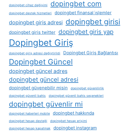
dopingbet com
dopingbet cihaz değişimi
dopingbet finansal i̇şlemler
dopingbet destek hizmetleri
dopingbet girisi
dopingbet giris adresi
dopingbet giris yap
dopingbet giris twitter
Dopingbet Giriş
Dopingbet Giriş Bağlantısı
dopingbet giriş adresi değiştirildi
Dopingbet Güncel
dopingbet güncel adres
dopingbet güncel adresi
dopingbet güvenebilir misin
dopingbet güvenilirlik
dopingbet güvenli bahis
dopingbet güvenli bahis seçenekleri
dopingbet güvenlir mi
dopingbet hakkında
dopingbet haberleri mobile
dopingbet hesap desteği
dopingbet hesap erişimi
dopingbet instagram
dopingbet hesap kapatmak