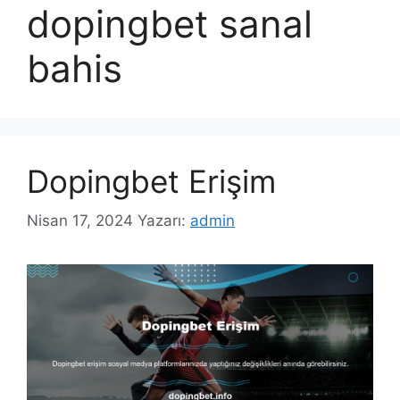
dopingbet sanal
bahis
Dopingbet Erişim
Nisan 17, 2024
Yazarı:
admin