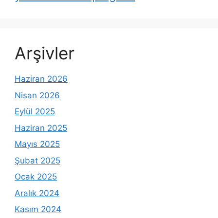
Arşivler
Haziran 2026
Nisan 2026
Eylül 2025
Haziran 2025
Mayıs 2025
Şubat 2025
Ocak 2025
Aralık 2024
Kasım 2024