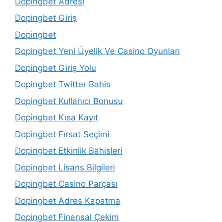
Dopingbet Adresi
Dopingbet Giriş
Dopingbet
Dopingbet Yeni Üyelik Ve Casino Oyunları
Dopingbet Giriş Yolu
Dopingbet Twitter Bahis
Dopingbet Kullanıcı Bonusu
Dopingbet Kısa Kayıt
Dopingbet Fırsat Seçimi
Dopingbet Etkinlik Bahisleri
Dopingbet Lisans Bilgileri
Dopingbet Casino Parçası
Dopingbet Adres Kapatma
Dopingbet Finansal Çekim