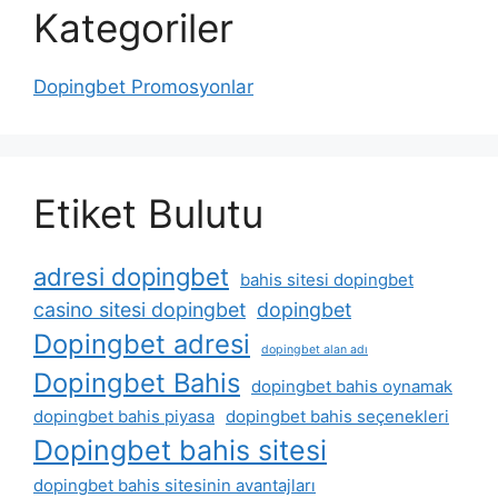
Kategoriler
Dopingbet Promosyonlar
Etiket Bulutu
adresi dopingbet
bahis sitesi dopingbet
casino sitesi dopingbet
dopingbet
Dopingbet adresi
dopingbet alan adı
Dopingbet Bahis
dopingbet bahis oynamak
dopingbet bahis piyasa
dopingbet bahis seçenekleri
Dopingbet bahis sitesi
dopingbet bahis sitesinin avantajları