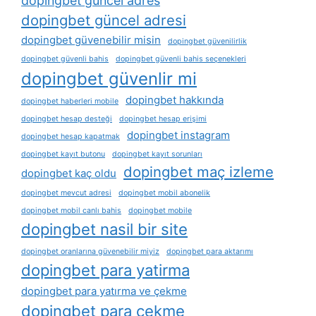
dopingbet güncel adres
dopingbet güncel adresi
dopingbet güvenebilir misin
dopingbet güvenilirlik
dopingbet güvenli bahis
dopingbet güvenli bahis seçenekleri
dopingbet güvenlir mi
dopingbet hakkında
dopingbet haberleri mobile
dopingbet hesap desteği
dopingbet hesap erişimi
dopingbet instagram
dopingbet hesap kapatmak
dopingbet kayıt butonu
dopingbet kayıt sorunları
dopingbet maç izleme
dopingbet kaç oldu
dopingbet mevcut adresi
dopingbet mobil abonelik
dopingbet mobil canlı bahis
dopingbet mobile
dopingbet nasil bir site
dopingbet oranlarına güvenebilir miyiz
dopingbet para aktarımı
dopingbet para yatirma
dopingbet para yatırma ve çekme
dopingbet para çekme