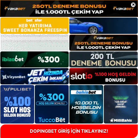
×
DOPINGBET GİRİŞ İÇİN TIKLAYINIZ!