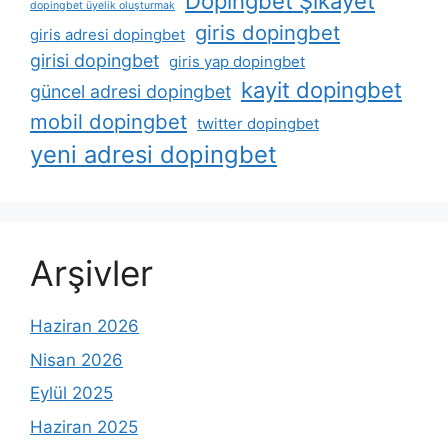
Dopingbet Şikayet
dopingbet üyelik oluşturmak
giris dopingbet
giris adresi dopingbet
girisi dopingbet
giris yap dopingbet
kayit dopingbet
güncel adresi dopingbet
mobil dopingbet
twitter dopingbet
yeni adresi dopingbet
Arşivler
Haziran 2026
Nisan 2026
Eylül 2025
Haziran 2025