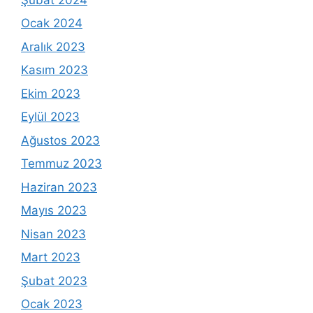
Ocak 2024
Aralık 2023
Kasım 2023
Ekim 2023
Eylül 2023
Ağustos 2023
Temmuz 2023
Haziran 2023
Mayıs 2023
Nisan 2023
Mart 2023
Şubat 2023
Ocak 2023