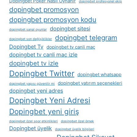
Dopingbet Poker Nasıl Oynanır
dopingbet profesyonel ekip
dopingbet promosyon
dopingbet promosyon kodu
dopingbet sitesi
dopingbet sanal oyunlar
dopingbet telegram
dopingbet son değişiklikler
Dopingbet Tv
dopingbet tv canli maç
dopingbet tv canli maç izle
dopingbet tv izle
Dopingbet Twitter
dopingbet whatsapp
dopingbet yatırım seçenekleri
dopingbet yapısı güvenilir mi
dopingbet yeni adres
Dopingbet Yeni Adresi
Dopingbet yeni giriş
dopingbet özel spor etkinlikleri
dopingbet özel örnek
Dopingbet üyelik
dopingbet üyelik bilgileri