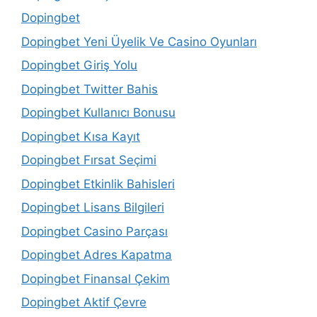
Dopingbet
Dopingbet Yeni Üyelik Ve Casino Oyunları
Dopingbet Giriş Yolu
Dopingbet Twitter Bahis
Dopingbet Kullanıcı Bonusu
Dopingbet Kısa Kayıt
Dopingbet Fırsat Seçimi
Dopingbet Etkinlik Bahisleri
Dopingbet Lisans Bilgileri
Dopingbet Casino Parçası
Dopingbet Adres Kapatma
Dopingbet Finansal Çekim
Dopingbet Aktif Çevre