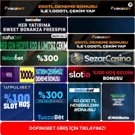
×
DOPINGBET GİRİŞ İÇİN TIKLAYINIZ!