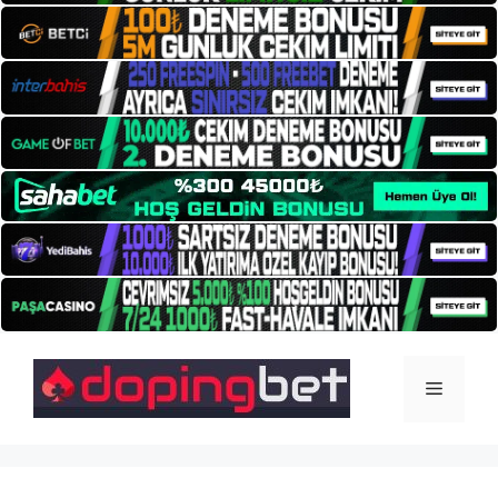
İçeriğe
atla
Menü