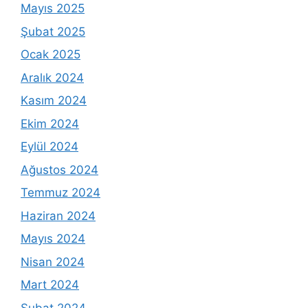
Mayıs 2025
Şubat 2025
Ocak 2025
Aralık 2024
Kasım 2024
Ekim 2024
Eylül 2024
Ağustos 2024
Temmuz 2024
Haziran 2024
Mayıs 2024
Nisan 2024
Mart 2024
Şubat 2024