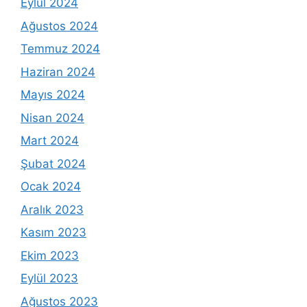
Eylül 2024
Ağustos 2024
Temmuz 2024
Haziran 2024
Mayıs 2024
Nisan 2024
Mart 2024
Şubat 2024
Ocak 2024
Aralık 2023
Kasım 2023
Ekim 2023
Eylül 2023
Ağustos 2023