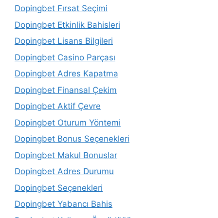
Dopingbet Fırsat Seçimi
Dopingbet Etkinlik Bahisleri
Dopingbet Lisans Bilgileri
Dopingbet Casino Parçası
Dopingbet Adres Kapatma
Dopingbet Finansal Çekim
Dopingbet Aktif Çevre
Dopingbet Oturum Yöntemi
Dopingbet Bonus Seçenekleri
Dopingbet Makul Bonuslar
Dopingbet Adres Durumu
Dopingbet Seçenekleri
Dopingbet Yabancı Bahis