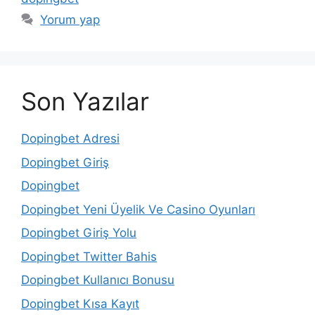
Yorum yap
Son Yazılar
Dopingbet Adresi
Dopingbet Giriş
Dopingbet
Dopingbet Yeni Üyelik Ve Casino Oyunları
Dopingbet Giriş Yolu
Dopingbet Twitter Bahis
Dopingbet Kullanıcı Bonusu
Dopingbet Kısa Kayıt