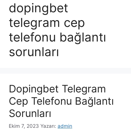
dopingbet
telegram cep
telefonu bağlantı
sorunları
Dopingbet Telegram
Cep Telefonu Bağlantı
Sorunları
Ekim 7, 2023
Yazarı:
admin