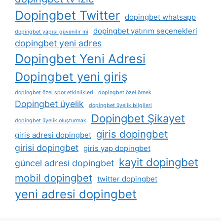
Dopingbet Twitter
dopingbet whatsapp
dopingbet yatırım seçenekleri
dopingbet yapısı güvenilir mi
dopingbet yeni adres
Dopingbet Yeni Adresi
Dopingbet yeni giriş
dopingbet özel spor etkinlikleri
dopingbet özel örnek
Dopingbet üyelik
dopingbet üyelik bilgileri
Dopingbet Şikayet
dopingbet üyelik oluşturmak
giris dopingbet
giris adresi dopingbet
girisi dopingbet
giris yap dopingbet
kayit dopingbet
güncel adresi dopingbet
mobil dopingbet
twitter dopingbet
yeni adresi dopingbet