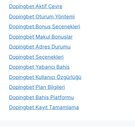
Dopingbet Aktif Çevre
Dopingbet Oturum Yöntemi
Dopingbet Bonus Seçenekleri
Dopingbet Makul Bonuslar
Dopingbet Adres Durumu
Dopingbet Seçenekleri
Dopingbet Yabancı Bahis
Dopingbet Kullanıcı Özgürlüğü
Dopingbet Plan Bilgileri
Dopingbet Bahis Platformu
Dopingbet Kayıt Tamamlama