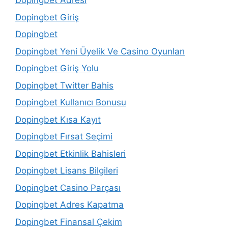
Dopingbet Adresi
Dopingbet Giriş
Dopingbet
Dopingbet Yeni Üyelik Ve Casino Oyunları
Dopingbet Giriş Yolu
Dopingbet Twitter Bahis
Dopingbet Kullanıcı Bonusu
Dopingbet Kısa Kayıt
Dopingbet Fırsat Seçimi
Dopingbet Etkinlik Bahisleri
Dopingbet Lisans Bilgileri
Dopingbet Casino Parçası
Dopingbet Adres Kapatma
Dopingbet Finansal Çekim