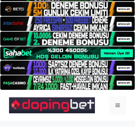
İçeriğe
atla
Menü