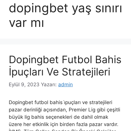
dopingbet yaş sınırı
var mı
Dopingbet Futbol Bahis
İpuçları Ve Stratejileri
Eylül 9, 2023
Yazarı:
admin
Dopingbet futbol bahis i̇puçları ve stratejileri
pazar derinliği açısından, Premier Lig gibi çeşitli
büyük lig bahis seçenekleri de dahil olmak
üzere her etkinlik için birden fazla pazar vardır.