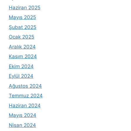
Haziran 2025
Mayıs 2025
Şubat 2025
Ocak 2025
Aralık 2024
Kasım 2024
Ekim 2024
Eylül 2024
Ağustos 2024
Temmuz 2024
Haziran 2024
Mayıs 2024
Nisan 2024