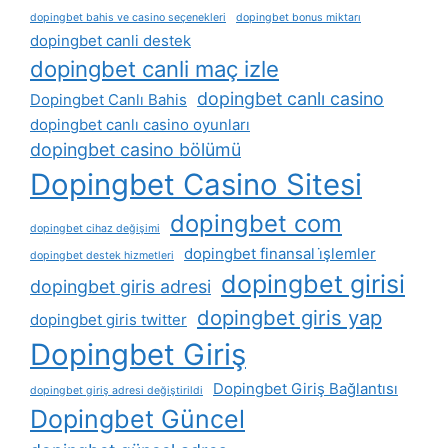
dopingbet bahis ve casino seçenekleri
dopingbet bonus miktarı
dopingbet canli destek
dopingbet canli maç izle
dopingbet canlı casino
Dopingbet Canlı Bahis
dopingbet canlı casino oyunları
dopingbet casino bölümü
Dopingbet Casino Sitesi
dopingbet com
dopingbet cihaz değişimi
dopingbet finansal i̇şlemler
dopingbet destek hizmetleri
dopingbet girisi
dopingbet giris adresi
dopingbet giris yap
dopingbet giris twitter
Dopingbet Giriş
Dopingbet Giriş Bağlantısı
dopingbet giriş adresi değiştirildi
Dopingbet Güncel