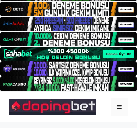
İçeriğe
atla
Menü