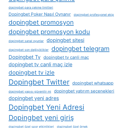
dopingbet para çekme limitleri
Dopingbet Poker Nasıl Oynanır
dopingbet profesyonel ekip
dopingbet promosyon
dopingbet promosyon kodu
dopingbet sitesi
dopingbet sanal oyunlar
dopingbet telegram
dopingbet son değişiklikler
Dopingbet Tv
dopingbet tv canli maç
dopingbet tv canli maç izle
dopingbet tv izle
Dopingbet Twitter
dopingbet whatsapp
dopingbet yatırım seçenekleri
dopingbet yapısı güvenilir mi
dopingbet yeni adres
Dopingbet Yeni Adresi
Dopingbet yeni giriş
dopingbet özel spor etkinlikleri
dopingbet özel örnek