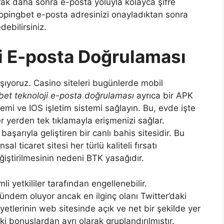
ak daha sonra e-posta yoluyla kolayca şifre
Dopingbet e-posta adresinizi onayladıktan sonra
ebilirsiniz.
i E-posta Doğrulaması
aşıyoruz. Casino siteleri bugünlerde mobil
et teknoloji e-posta doğrulaması
ayrıca bir APK
emi ve IOS işletim sistemi sağlayın. Bu, evde işte
 yerden tek tıklamayla erişmenizi sağlar.
 başarıyla geliştiren bir canlı bahis sitesidir. Bu
 ticaret sitesi her türlü kaliteli fırsatı
iştirilmesinin nedeni BTK yasağıdır.
mli yetkililer tarafından engellenebilir.
ndem oluyor ancak en ilginç olanı Twitter’daki
yetlerinin web sitesinde açık ve net bir şekilde yer
ki bonuslardan ayrı olarak gruplandırılmıştır.