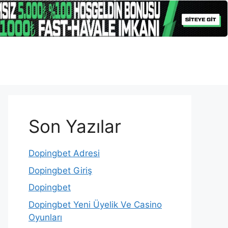
Son Yazılar
Dopingbet Adresi
Dopingbet Giriş
Dopingbet
Dopingbet Yeni Üyelik Ve Casino
Oyunları