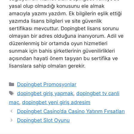
yasal olup olmadığı konusunu ele almak
amacıyla yazımı yazdım. Ek bilgilerin eşlik ettiği
yazımda lisans bilgileri ve site güvenlik
sertifikası mevcuttur. Dopingbet lisans sorunu
olmayan bir adres olduğuna inanıyorum. Adil ve
düzenlenmiş bir ortamda oyun hizmetleri
sunmak için bahis şirketlerinin güvenilirlikleri
açısından hayati önem taşıyan bu sertifika ve
lisanslara sahip olmaları gerekir.
Kategoriler
Dopingbet Promosyonlar
Etiketler
dopingbet giriş yapmak
,
dopingbet tv canli
maç
,
dopingbet yeni giriş adresim
Dopingbet Casino’da Casino Yatırım Fırsatları
Dopingbet Slot Oyunu