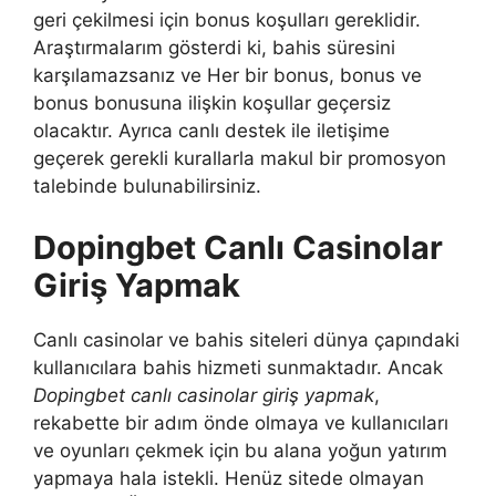
geri çekilmesi için bonus koşulları gereklidir.
Araştırmalarım gösterdi ki, bahis süresini
karşılamazsanız ve Her bir bonus, bonus ve
bonus bonusuna ilişkin koşullar geçersiz
olacaktır. Ayrıca canlı destek ile iletişime
geçerek gerekli kurallarla makul bir promosyon
talebinde bulunabilirsiniz.
Dopingbet Canlı Casinolar
Giriş Yapmak
Canlı casinolar ve bahis siteleri dünya çapındaki
kullanıcılara bahis hizmeti sunmaktadır. Ancak
Dopingbet canlı casinolar giriş yapmak
,
rekabette bir adım önde olmaya ve kullanıcıları
ve oyunları çekmek için bu alana yoğun yatırım
yapmaya hala istekli. Henüz sitede olmayan