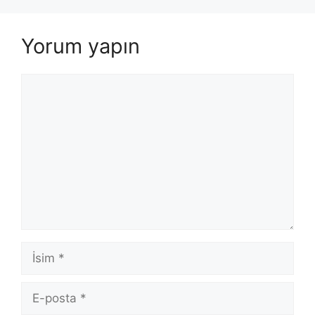
Yorum yapın
Yorum
İsim
E-
posta