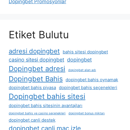
Dopingbet Promosyonlar
Etiket Bulutu
adresi dopingbet
bahis sitesi dopingbet
casino sitesi dopingbet
dopingbet
Dopingbet adresi
dopingbet alan adı
Dopingbet Bahis
dopingbet bahis oynamak
dopingbet bahis piyasa
dopingbet bahis seçenekleri
Dopingbet bahis sitesi
dopingbet bahis sitesinin avantajları
dopingbet bahis ve casino seçenekleri
dopingbet bonus miktarı
dopingbet canli destek
dopingbet canli maç izle