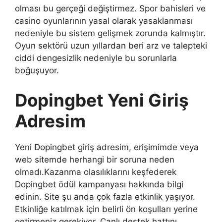
olması bu gerçeği değiştirmez. Spor bahisleri ve
casino oyunlarının yasal olarak yasaklanması
nedeniyle bu sistem gelişmek zorunda kalmıştır.
Oyun sektörü uzun yıllardan beri arz ve talepteki
ciddi dengesizlik nedeniyle bu sorunlarla
boğuşuyor.
Dopingbet Yeni Giriş
Adresim
Yeni Dopingbet giriş adresim, erişimimde veya
web sitemde herhangi bir soruna neden
olmadı.Kazanma olasılıklarını keşfederek
Dopingbet ödül kampanyası hakkında bilgi
edinin. Site şu anda çok fazla etkinlik yaşıyor.
Etkinliğe katılmak için belirli ön koşulları yerine
getirmeniz gerekiyor. Canlı destek hattını