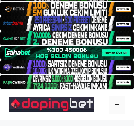
İçeriğe
atla
Menü