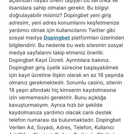
açısından hayati önem taşıyan bu sertifika ve
lisanslara sahip olmaları gerekir. Bu bilgiyi
doğrulayabilir misiniz?
Dopingbet yeni giriş
adresim
, yeni adres konumlarını keşfetmenize
yardımcı olmak için kullanıcılarını Twitter gibi
sosyal medya
Dopingbet
platformları üzerinden
bilgilendirir. Bu nedenle bu web sitesinin sosyal
medya sayfalarını takip etmeniz önerilir.
Dopingbet Kayıt Ücreti. Ayrıntılara bakınız.
Dopingbet giriş üyelik sürecine başlayabilmek
için kayıt ücretine ilişkin olarak en az 18 yaşında
olmanız gerekmektedir. Sorumlu casino, sitenin
18 yaşın altındaki hiç kimsenin kaydolmasına
izin vermemesini gerektirir. Bunu açıklığa
kavuşturmalıyım. Ayrıca hızlı bir şekilde
kaydolmanıza yardımcı olacak canlı destek
telefon numarası da bulunmaktadır. Dopingbet
Verilen Ad, Soyadı, Adres, Telefon, Kullanıcı