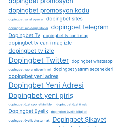
dopingbet promosyon
dopingbet promosyon kodu
dopingbet sitesi
dopingbet sanal oyunlar
dopingbet telegram
dopingbet son değişiklikler
Dopingbet Tv
dopingbet tv canli maç
dopingbet tv canli maç izle
dopingbet tv izle
Dopingbet Twitter
dopingbet whatsapp
dopingbet yatırım seçenekleri
dopingbet yapısı güvenilir mi
dopingbet yeni adres
Dopingbet Yeni Adresi
Dopingbet yeni giriş
dopingbet özel spor etkinlikleri
dopingbet özel örnek
Dopingbet üyelik
dopingbet üyelik bilgileri
Dopingbet Şikayet
dopingbet üyelik oluşturmak