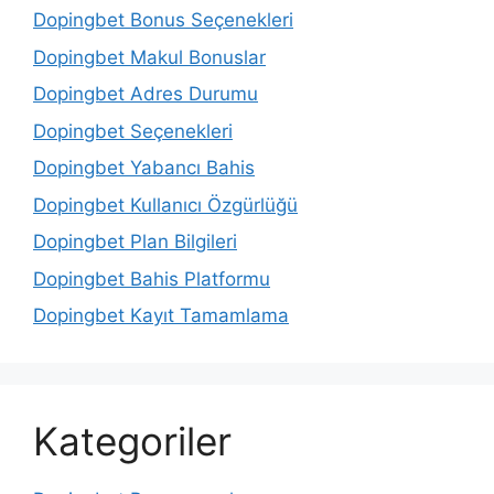
Dopingbet Bonus Seçenekleri
Dopingbet Makul Bonuslar
Dopingbet Adres Durumu
Dopingbet Seçenekleri
Dopingbet Yabancı Bahis
Dopingbet Kullanıcı Özgürlüğü
Dopingbet Plan Bilgileri
Dopingbet Bahis Platformu
Dopingbet Kayıt Tamamlama
Kategoriler