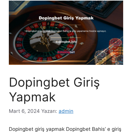
Dopingbet Giriş
Yapmak
Mart 6, 2024
Yazarı:
admin
Dopingbet giriş yapmak Dopingbet Bahis’ e giriş