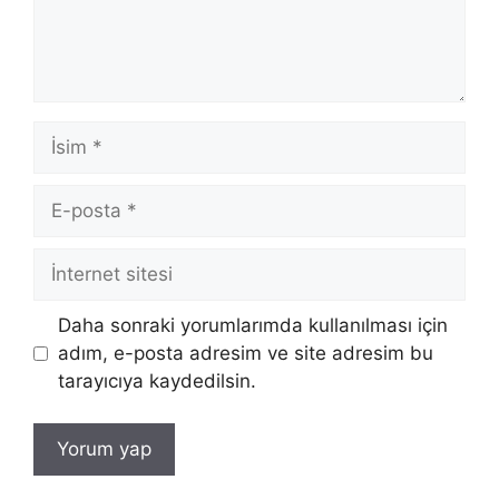
İsim
E-
posta
İnternet
sitesi
Daha sonraki yorumlarımda kullanılması için
adım, e-posta adresim ve site adresim bu
tarayıcıya kaydedilsin.