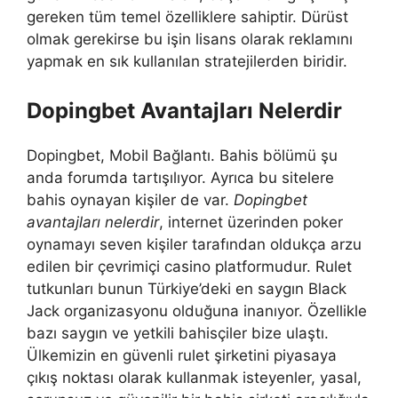
gereken tüm temel özelliklere sahiptir. Dürüst
olmak gerekirse bu işin lisans olarak reklamını
yapmak en sık kullanılan stratejilerden biridir.
Dopingbet Avantajları Nelerdir
Dopingbet, Mobil Bağlantı. Bahis bölümü şu
anda forumda tartışılıyor. Ayrıca bu sitelere
bahis oynayan kişiler de var.
Dopingbet
avantajları nelerdir
, internet üzerinden poker
oynamayı seven kişiler tarafından oldukça arzu
edilen bir çevrimiçi casino platformudur. Rulet
tutkunları bunun Türkiye’deki en saygın Black
Jack organizasyonu olduğuna inanıyor. Özellikle
bazı saygın ve yetkili bahisçiler bize ulaştı.
Ülkemizin en güvenli rulet şirketini piyasaya
çıkış noktası olarak kullanmak isteyenler, yasal,