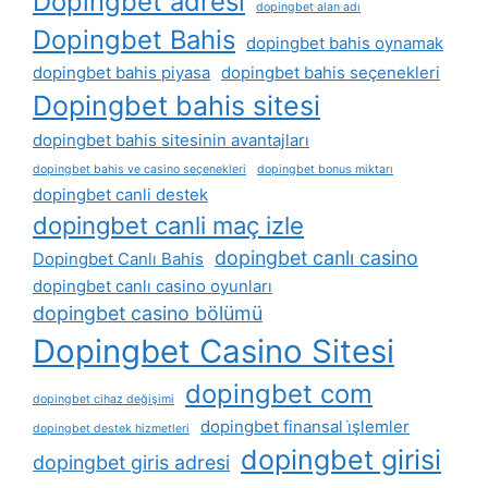
Dopingbet adresi
dopingbet alan adı
Dopingbet Bahis
dopingbet bahis oynamak
dopingbet bahis piyasa
dopingbet bahis seçenekleri
Dopingbet bahis sitesi
dopingbet bahis sitesinin avantajları
dopingbet bahis ve casino seçenekleri
dopingbet bonus miktarı
dopingbet canli destek
dopingbet canli maç izle
dopingbet canlı casino
Dopingbet Canlı Bahis
dopingbet canlı casino oyunları
dopingbet casino bölümü
Dopingbet Casino Sitesi
dopingbet com
dopingbet cihaz değişimi
dopingbet finansal i̇şlemler
dopingbet destek hizmetleri
dopingbet girisi
dopingbet giris adresi