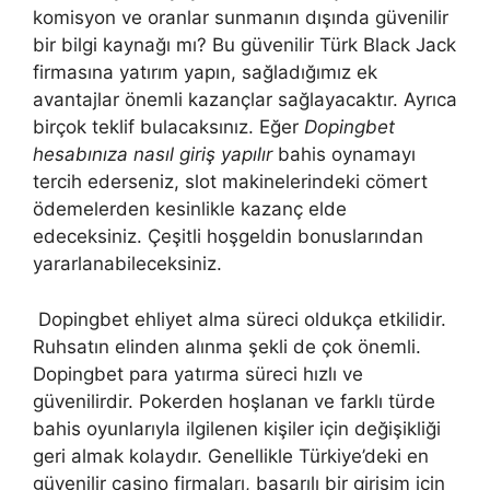
komisyon ve oranlar sunmanın dışında güvenilir
bir bilgi kaynağı mı? Bu güvenilir Türk Black Jack
firmasına yatırım yapın, sağladığımız ek
avantajlar önemli kazançlar sağlayacaktır. Ayrıca
birçok teklif bulacaksınız. Eğer
Dopingbet
hesabınıza nasıl giriş yapılır
bahis oynamayı
tercih ederseniz, slot makinelerindeki cömert
ödemelerden kesinlikle kazanç elde
edeceksiniz. Çeşitli hoşgeldin bonuslarından
yararlanabileceksiniz.
Dopingbet ehliyet alma süreci oldukça etkilidir.
Ruhsatın elinden alınma şekli de çok önemli.
Dopingbet para yatırma süreci hızlı ve
güvenilirdir. Pokerden hoşlanan ve farklı türde
bahis oyunlarıyla ilgilenen kişiler için değişikliği
geri almak kolaydır. Genellikle Türkiye’deki en
güvenilir casino firmaları, başarılı bir girişim için