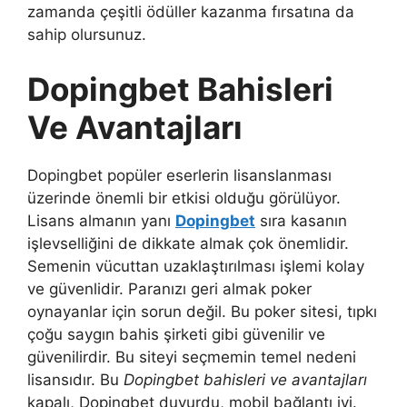
zamanda çeşitli ödüller kazanma fırsatına da
sahip olursunuz.
Dopingbet Bahisleri
Ve Avantajları
Dopingbet popüler eserlerin lisanslanması
üzerinde önemli bir etkisi olduğu görülüyor.
Lisans almanın yanı
Dopingbet
sıra kasanın
işlevselliğini de dikkate almak çok önemlidir.
Semenin vücuttan uzaklaştırılması işlemi kolay
ve güvenlidir. Paranızı geri almak poker
oynayanlar için sorun değil. Bu poker sitesi, tıpkı
çoğu saygın bahis şirketi gibi güvenilir ve
güvenilirdir. Bu siteyi seçmemin temel nedeni
lisansıdır. Bu
Dopingbet bahisleri ve avantajları
kapalı, Dopingbet duyurdu, mobil bağlantı iyi.