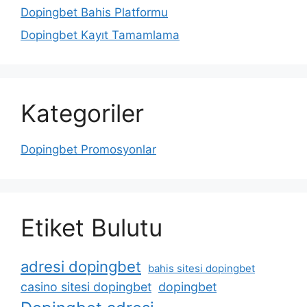
Dopingbet Bahis Platformu
Dopingbet Kayıt Tamamlama
Kategoriler
Dopingbet Promosyonlar
Etiket Bulutu
adresi dopingbet
bahis sitesi dopingbet
casino sitesi dopingbet
dopingbet