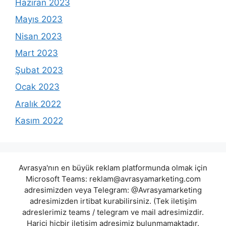
Haziran 2023
Mayıs 2023
Nisan 2023
Mart 2023
Şubat 2023
Ocak 2023
Aralık 2022
Kasım 2022
Avrasya'nın en büyük reklam platformunda olmak için
Microsoft Teams:
reklam@avrasyamarketing.com
adresimizden veya Telegram: @Avrasyamarketing
adresimizden irtibat kurabilirsiniz. (Tek iletişim
adreslerimiz teams / telegram ve mail adresimizdir.
Harici hiçbir iletişim adresimiz bulunmamaktadır.