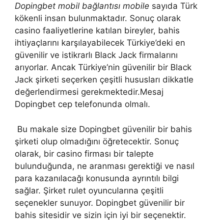
Dopingbet mobil bağlantısı mobile
sayıda Türk
kökenli insan bulunmaktadır. Sonuç olarak
casino faaliyetlerine katılan bireyler, bahis
ihtiyaçlarını karşılayabilecek Türkiye’deki en
güvenilir ve istikrarlı Black Jack firmalarını
arıyorlar. Ancak Türkiye’nin güvenilir bir Black
Jack şirketi seçerken çeşitli hususları dikkatle
değerlendirmesi gerekmektedir.Mesaj
Dopingbet cep telefonunda olmalı.
Bu makale size Dopingbet güvenilir bir bahis
şirketi olup olmadığını öğretecektir. Sonuç
olarak, bir casino firması bir talepte
bulunduğunda, ne aranması gerektiği ve nasıl
para kazanılacağı konusunda ayrıntılı bilgi
sağlar. Şirket rulet oyuncularına çeşitli
seçenekler sunuyor. Dopingbet güvenilir bir
bahis sitesidir ve sizin için iyi bir seçenektir.