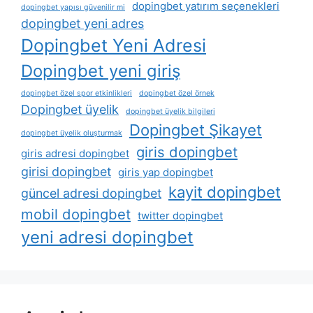
dopingbet yatırım seçenekleri
dopingbet yapısı güvenilir mi
dopingbet yeni adres
Dopingbet Yeni Adresi
Dopingbet yeni giriş
dopingbet özel spor etkinlikleri
dopingbet özel örnek
Dopingbet üyelik
dopingbet üyelik bilgileri
Dopingbet Şikayet
dopingbet üyelik oluşturmak
giris dopingbet
giris adresi dopingbet
girisi dopingbet
giris yap dopingbet
kayit dopingbet
güncel adresi dopingbet
mobil dopingbet
twitter dopingbet
yeni adresi dopingbet