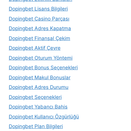
Dopingbet Lisans Bilgileri
Dopingbet Casino Parçası
Dopingbet Adres Kapatma
Dopingbet Finansal Çekim
Dopingbet Aktif Çevre
Dopingbet Oturum Yöntemi
Dopingbet Bonus Seçenekleri
Dopingbet Makul Bonuslar
Dopingbet Adres Durumu
Dopingbet Seçenekleri
Dopingbet Yabancı Bahis
Dopingbet Kullanıcı Özgürlüğü
Dopingbet Plan Bilgileri