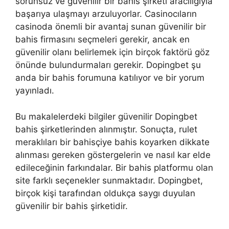
sorunsuz ve güvenilir bir bahis şirketi aracılığıyla
başarıya ulaşmayı arzuluyorlar. Casinocıların
casinoda önemli bir avantaj sunan güvenilir bir
bahis firmasını seçmeleri gerekir, ancak en
güvenilir olanı belirlemek için birçok faktörü göz
önünde bulundurmaları gerekir. Dopingbet şu
anda bir bahis forumuna katılıyor ve bir yorum
yayınladı.
Bu makalelerdeki bilgiler güvenilir Dopingbet
bahis şirketlerinden alınmıştır. Sonuçta, rulet
meraklıları bir bahisçiye bahis koyarken dikkate
alınması gereken göstergelerin ve nasıl kar elde
edileceğinin farkındalar. Bir bahis platformu olan
site farklı seçenekler sunmaktadır. Dopingbet,
birçok kişi tarafından oldukça saygı duyulan
güvenilir bir bahis şirketidir.