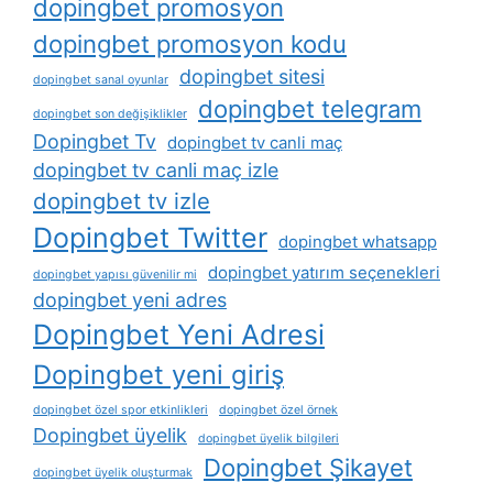
dopingbet promosyon
dopingbet promosyon kodu
dopingbet sitesi
dopingbet sanal oyunlar
dopingbet telegram
dopingbet son değişiklikler
Dopingbet Tv
dopingbet tv canli maç
dopingbet tv canli maç izle
dopingbet tv izle
Dopingbet Twitter
dopingbet whatsapp
dopingbet yatırım seçenekleri
dopingbet yapısı güvenilir mi
dopingbet yeni adres
Dopingbet Yeni Adresi
Dopingbet yeni giriş
dopingbet özel spor etkinlikleri
dopingbet özel örnek
Dopingbet üyelik
dopingbet üyelik bilgileri
Dopingbet Şikayet
dopingbet üyelik oluşturmak