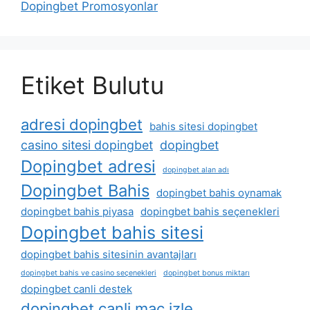
Dopingbet Promosyonlar
Etiket Bulutu
adresi dopingbet
bahis sitesi dopingbet
casino sitesi dopingbet
dopingbet
Dopingbet adresi
dopingbet alan adı
Dopingbet Bahis
dopingbet bahis oynamak
dopingbet bahis piyasa
dopingbet bahis seçenekleri
Dopingbet bahis sitesi
dopingbet bahis sitesinin avantajları
dopingbet bahis ve casino seçenekleri
dopingbet bonus miktarı
dopingbet canli destek
dopingbet canli maç izle