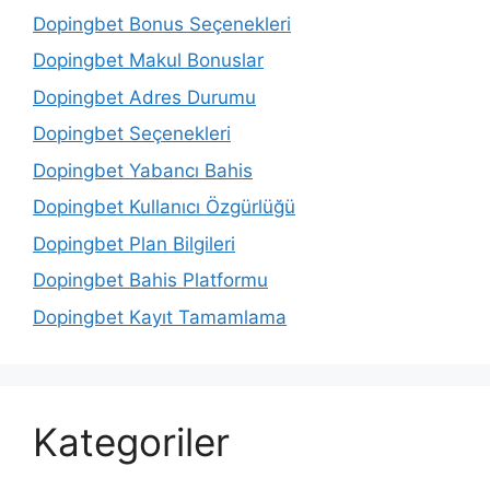
Dopingbet Bonus Seçenekleri
Dopingbet Makul Bonuslar
Dopingbet Adres Durumu
Dopingbet Seçenekleri
Dopingbet Yabancı Bahis
Dopingbet Kullanıcı Özgürlüğü
Dopingbet Plan Bilgileri
Dopingbet Bahis Platformu
Dopingbet Kayıt Tamamlama
Kategoriler