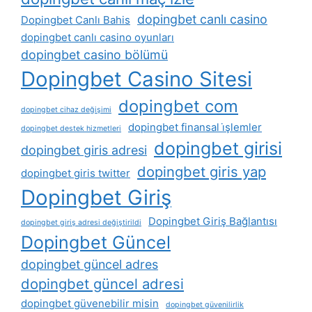
dopingbet canlı casino
Dopingbet Canlı Bahis
dopingbet canlı casino oyunları
dopingbet casino bölümü
Dopingbet Casino Sitesi
dopingbet com
dopingbet cihaz değişimi
dopingbet finansal i̇şlemler
dopingbet destek hizmetleri
dopingbet girisi
dopingbet giris adresi
dopingbet giris yap
dopingbet giris twitter
Dopingbet Giriş
Dopingbet Giriş Bağlantısı
dopingbet giriş adresi değiştirildi
Dopingbet Güncel
dopingbet güncel adres
dopingbet güncel adresi
dopingbet güvenebilir misin
dopingbet güvenilirlik