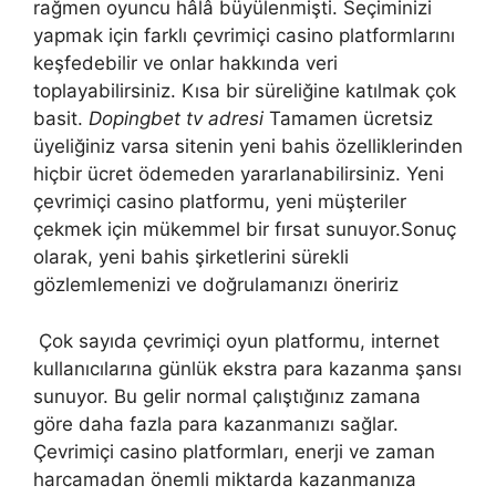
rağmen oyuncu hâlâ büyülenmişti. Seçiminizi
yapmak için farklı çevrimiçi casino platformlarını
keşfedebilir ve onlar hakkında veri
toplayabilirsiniz. Kısa bir süreliğine katılmak çok
basit.
Dopingbet tv adresi
Tamamen ücretsiz
üyeliğiniz varsa sitenin yeni bahis özelliklerinden
hiçbir ücret ödemeden yararlanabilirsiniz. Yeni
çevrimiçi casino platformu, yeni müşteriler
çekmek için mükemmel bir fırsat sunuyor.Sonuç
olarak, yeni bahis şirketlerini sürekli
gözlemlemenizi ve doğrulamanızı öneririz
Çok sayıda çevrimiçi oyun platformu, internet
kullanıcılarına günlük ekstra para kazanma şansı
sunuyor. Bu gelir normal çalıştığınız zamana
göre daha fazla para kazanmanızı sağlar.
Çevrimiçi casino platformları, enerji ve zaman
harcamadan önemli miktarda kazanmanıza