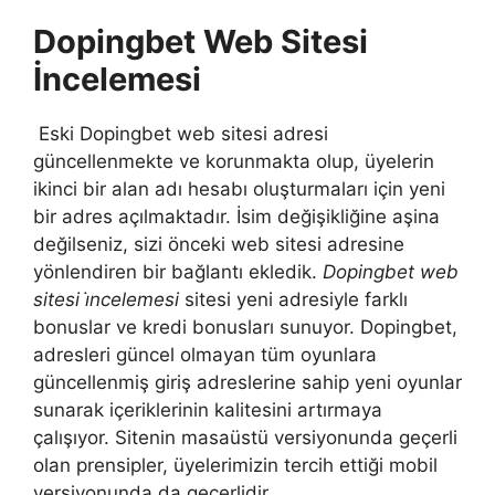
Dopingbet Web Sitesi
İncelemesi
Eski Dopingbet web sitesi adresi
güncellenmekte ve korunmakta olup, üyelerin
ikinci bir alan adı hesabı oluşturmaları için yeni
bir adres açılmaktadır. İsim değişikliğine aşina
değilseniz, sizi önceki web sitesi adresine
yönlendiren bir bağlantı ekledik.
Dopingbet web
sitesi i̇ncelemesi
sitesi yeni adresiyle farklı
bonuslar ve kredi bonusları sunuyor. Dopingbet,
adresleri güncel olmayan tüm oyunlara
güncellenmiş giriş adreslerine sahip yeni oyunlar
sunarak içeriklerinin kalitesini artırmaya
çalışıyor. Sitenin masaüstü versiyonunda geçerli
olan prensipler, üyelerimizin tercih ettiği mobil
versiyonunda da geçerlidir