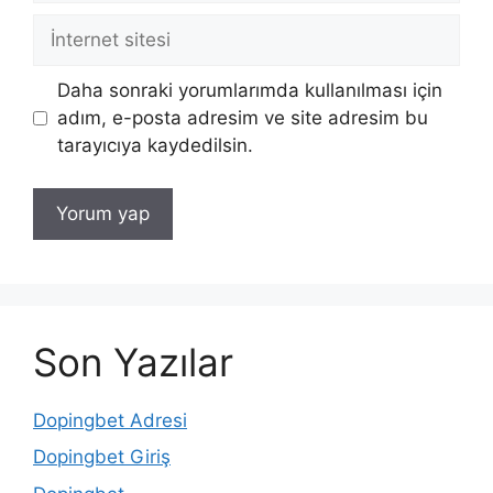
İnternet
sitesi
Daha sonraki yorumlarımda kullanılması için
adım, e-posta adresim ve site adresim bu
tarayıcıya kaydedilsin.
Son Yazılar
Dopingbet Adresi
Dopingbet Giriş