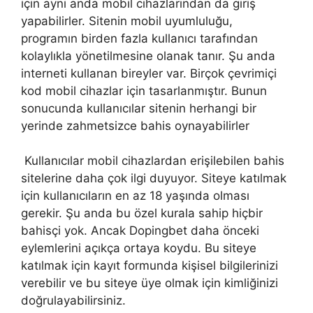
için aynı anda mobil cihazlarından da giriş
yapabilirler. Sitenin mobil uyumluluğu,
programın birden fazla kullanıcı tarafından
kolaylıkla yönetilmesine olanak tanır. Şu anda
interneti kullanan bireyler var. Birçok çevrimiçi
kod mobil cihazlar için tasarlanmıştır. Bunun
sonucunda kullanıcılar sitenin herhangi bir
yerinde zahmetsizce bahis oynayabilirler
Kullanıcılar mobil cihazlardan erişilebilen bahis
sitelerine daha çok ilgi duyuyor. Siteye katılmak
için kullanıcıların en az 18 yaşında olması
gerekir. Şu anda bu özel kurala sahip hiçbir
bahisçi yok. Ancak Dopingbet daha önceki
eylemlerini açıkça ortaya koydu. Bu siteye
katılmak için kayıt formunda kişisel bilgilerinizi
verebilir ve bu siteye üye olmak için kimliğinizi
doğrulayabilirsiniz.