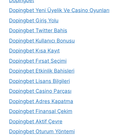
Dopingbet
Dopingbet Yeni Üyelik Ve Casino Oyunları
Dopingbet Giriş Yolu
Dopingbet Twitter Bahis
Dopingbet Kullanıcı Bonusu
Dopingbet Kısa Kayıt
Dopingbet Fırsat Seçimi
Dopingbet Etkinlik Bahisleri
Dopingbet Lisans Bilgileri
Dopingbet Casino Parçası
Dopingbet Adres Kapatma
Dopingbet Finansal Çekim
Dopingbet Aktif Çevre
Dopingbet Oturum Yöntemi