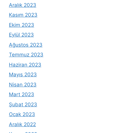
Aralık 2023
Kasım 2023
Ekim 2023
Eylül 2023
Ağustos 2023
Temmuz 2023
Haziran 2023
Mayıs 2023
Nisan 2023
Mart 2023
Şubat 2023
Ocak 2023
Aralık 2022