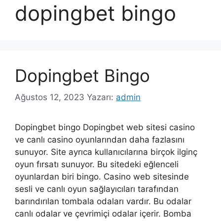
dopingbet bingo
Dopingbet Bingo
Ağustos 12, 2023
Yazarı:
admin
Dopingbet bingo Dopingbet web sitesi casino
ve canlı casino oyunlarından daha fazlasını
sunuyor. Site ayrıca kullanıcılarına birçok ilginç
oyun fırsatı sunuyor. Bu sitedeki eğlenceli
oyunlardan biri bingo. Casino web sitesinde
sesli ve canlı oyun sağlayıcıları tarafından
barındırılan tombala odaları vardır. Bu odalar
canlı odalar ve çevrimiçi odalar içerir. Bomba