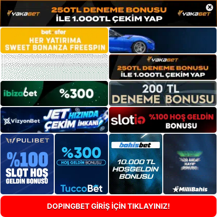
×
DOPINGBET GİRİŞ İÇİN TIKLAYINIZ!