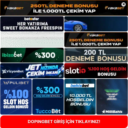
×
DOPINGBET GİRİŞ İÇİN TIKLAYINIZ!