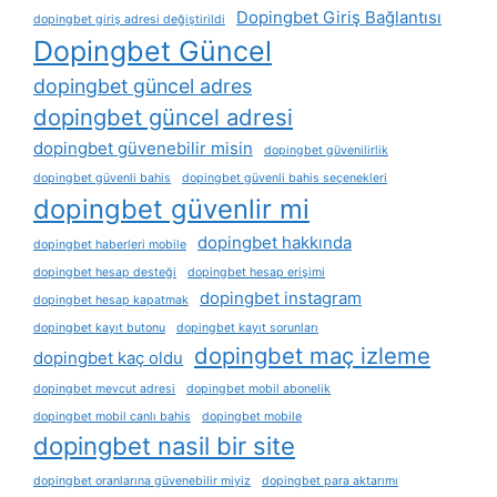
Dopingbet Giriş Bağlantısı
dopingbet giriş adresi değiştirildi
Dopingbet Güncel
dopingbet güncel adres
dopingbet güncel adresi
dopingbet güvenebilir misin
dopingbet güvenilirlik
dopingbet güvenli bahis
dopingbet güvenli bahis seçenekleri
dopingbet güvenlir mi
dopingbet hakkında
dopingbet haberleri mobile
dopingbet hesap desteği
dopingbet hesap erişimi
dopingbet instagram
dopingbet hesap kapatmak
dopingbet kayıt butonu
dopingbet kayıt sorunları
dopingbet maç izleme
dopingbet kaç oldu
dopingbet mevcut adresi
dopingbet mobil abonelik
dopingbet mobil canlı bahis
dopingbet mobile
dopingbet nasil bir site
dopingbet oranlarına güvenebilir miyiz
dopingbet para aktarımı