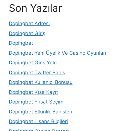
Son Yazılar
Dopingbet Adresi
Dopingbet Giriş
Dopingbet
Dopingbet Yeni Üyelik Ve Casino Oyunları
Dopingbet Giriş Yolu
Dopingbet Twitter Bahis
Dopingbet Kullanıcı Bonusu
Dopingbet Kısa Kayıt
Dopingbet Fırsat Seçimi
Dopingbet Etkinlik Bahisleri
Dopingbet Lisans Bilgileri