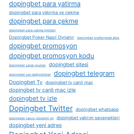
dopingbet para yatirma
dopingbet para yatırma ve çekme
dopingbet para çekme
dopingbet para çekme limitleri
Dopingbet Poker Nasıl Oynanır
dopingbet profesyonel ekip
dopingbet promosyon
dopingbet promosyon kodu
dopingbet sitesi
dopingbet sanal oyunlar
dopingbet telegram
dopingbet son değişiklikler
Dopingbet Tv
dopingbet tv canli maç
dopingbet tv canli maç izle
dopingbet tv izle
Dopingbet Twitter
dopingbet whatsapp
dopingbet yatırım seçenekleri
dopingbet yapısı güvenilir mi
dopingbet yeni adres