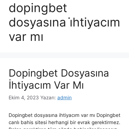
dopingbet
dosyasına i̇htiyacım
var mı
Dopingbet Dosyasına
İhtiyacım Var Mı
Ekim 4, 2023
Yazarı:
admin
Dopingbet dosyasına ihtiyacım var mı Dopingbet
canlı bahis sitesi herhangi bir evrak gerektirmez.