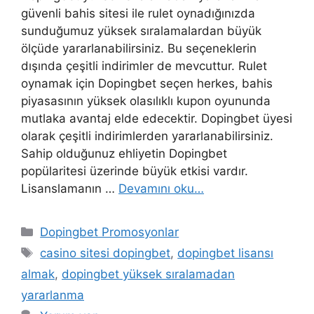
güvenli bahis sitesi ile rulet oynadığınızda
sunduğumuz yüksek sıralamalardan büyük
ölçüde yararlanabilirsiniz. Bu seçeneklerin
dışında çeşitli indirimler de mevcuttur. Rulet
oynamak için Dopingbet seçen herkes, bahis
piyasasının yüksek olasılıklı kupon oyununda
mutlaka avantaj elde edecektir. Dopingbet üyesi
olarak çeşitli indirimlerden yararlanabilirsiniz.
Sahip olduğunuz ehliyetin Dopingbet
popülaritesi üzerinde büyük etkisi vardır.
Lisanslamanın …
Devamını oku…
Kategoriler
Dopingbet Promosyonlar
Etiketler
casino sitesi dopingbet
,
dopingbet lisansı
almak
,
dopingbet yüksek sıralamadan
yararlanma