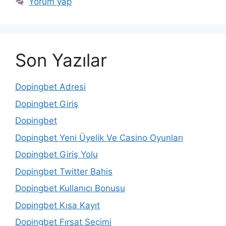
Yorum yap
Son Yazılar
Dopingbet Adresi
Dopingbet Giriş
Dopingbet
Dopingbet Yeni Üyelik Ve Casino Oyunları
Dopingbet Giriş Yolu
Dopingbet Twitter Bahis
Dopingbet Kullanıcı Bonusu
Dopingbet Kısa Kayıt
Dopingbet Fırsat Seçimi