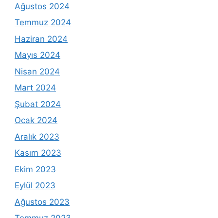
Ağustos 2024
Temmuz 2024
Haziran 2024
Mayıs 2024
Nisan 2024
Mart 2024
Şubat 2024
Ocak 2024
Aralık 2023
Kasım 2023
Ekim 2023
Eylül 2023
Ağustos 2023