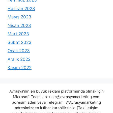
Temmuz 2023
Haziran 2023
Mayıs 2023
Nisan 2023
Mart 2023
Şubat 2023
Ocak 2023
Aralık 2022
Kasım 2022
Avrasya'nın en büyük reklam platformunda olmak için
Microsoft Teams:
reklam@avrasyamarketing.com
adresimizden veya Telegram: @Avrasyamarketing
adresimizden irtibat kurabilirsiniz. (Tek iletişim